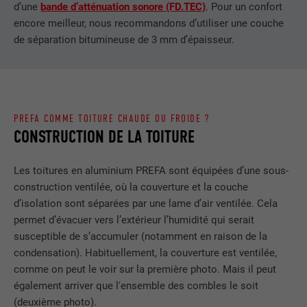
d’une
bande d’atténuation sonore (FD.TEC)
. Pour un confort
encore meilleur, nous recommandons d’utiliser une couche
EXPIRATION
1 an
de séparation bitumineuse de 3 mm d’épaisseur.
Ce cookie comprend un identifiant
unique universel (UUID) permettant de
UTILITÉ
grouper les actions effectuées sur
plusieurs pages lorsque l'utilisateur ne
PREFA COMME TOITURE CHAUDE OU FROIDE ?
peut pas être identifié clairement.
CONSTRUCTION DE LA TOITURE
NOM
li_gc
Les toitures en aluminium PREFA sont équipées d’une sous-
construction ventilée, où la couverture et la couche
FOURNISSEUR
LinkedIn
d’isolation sont séparées par une lame d’air ventilée. Cela
permet d’évacuer vers l’extérieur l’humidité qui serait
EXPIRATION
2 ans
susceptible de s’accumuler (notamment en raison de la
condensation). Habituellement, la couverture est ventilée,
Sert à enregistrer l'autorisation de
comme on peut le voir sur la première photo. Mais il peut
UTILITÉ
l'utilisateur à utiliser des cookies pour
également arriver que l'ensemble des combles le soit
des fonctions non essentielles.
(deuxième photo).