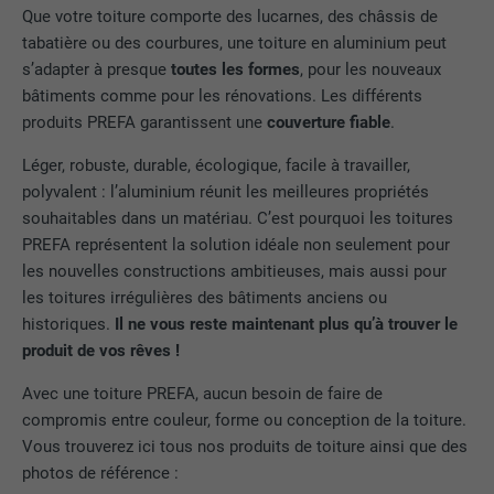
site Internet.
EXPIRATION
Session
Que votre toiture comporte des lucarnes, des châssis de
tabatière ou des courbures, une toiture en aluminium peut
Enregistre la langue choisie par
s’adapter à presque
toutes les formes
, pour les nouveaux
UTILITÉ
NOM
_gaexp
l'utilisateur pour un site Internet.
bâtiments comme pour les rénovations. Les différents
produits PREFA garantissent une
couverture fiable
.
FOURNISSEUR
Google Optimize
NOM
lang
Léger, robuste, durable, écologique, facile à travailler,
EXPIRATION
90 jours
polyvalent : l’aluminium réunit les meilleures propriétés
FOURNISSEUR
LinkedIn
souhaitables dans un matériau. C’est pourquoi les toitures
Est placé afin de tester si le navigateur
PREFA représentent la solution idéale non seulement pour
UTILITÉ
autorise l'utilisation de cookies. Ne
EXPIRATION
Session
les nouvelles constructions ambitieuses, mais aussi pour
contient aucun élément d'identification.
les toitures irrégulières des bâtiments anciens ou
Utilisé par LinkedIn lorsqu'un site
historiques.
Il ne vous reste maintenant plus qu’à trouver le
UTILITÉ
Internet contient une fenêtre « Suivez-
produit de vos rêves !
nous » intégrée.
Avec une toiture PREFA, aucun besoin de faire de
compromis entre couleur, forme ou conception de la toiture.
NOM
bcookie
Vous trouverez ici tous nos produits de toiture ainsi que des
photos de référence :
FOURNISSEUR
LinkedIn