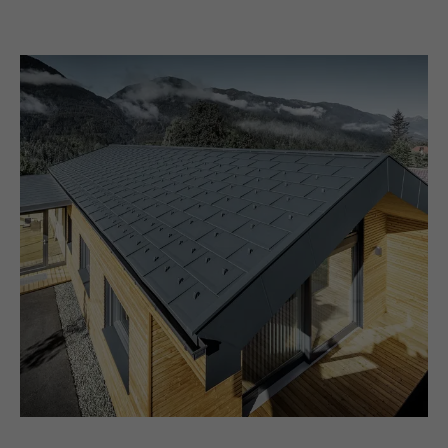
EXPIRATION
2 ans
Utilisé par le service de réseau social
UTILITÉ
LinkedIn pour suivre l'utilisation de
services intégrés.
NOM
bscookie
FOURNISSEUR
LinkedIn
EXPIRATION
2 ans
Utilisé par le service de réseau social
UTILITÉ
LinkedIn pour suivre l'utilisation de
services intégrés
NOM
UserMatchHistory