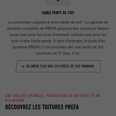
Afficher les informations relatives aux cookies
NOM
NID
NOM
_gat
Ce cookie est essentiel au
FAIBLE PENTE DE TOIT
fonctionnement de l'extension qui gère
FOURNISSEUR
Google
FOURNISSEUR
Google Analytics
le consentement pour les cookies. Il doit
UTILITÉ
La couverture adaptée à votre pente de toit : La gamme de
être enregistré pour que l'outil sache
EXPIRATION
6 mois
produits complète de PREFA propose des solutions fiables
EXPIRATION
1 jour
quels groupes de cookies ont été
aussi bien pour les toits fortement inclinés que pour les
acceptés par l'utilisateur.
Ce cookie comprend un identifiant
toits à très faible pente. À titre d’exemple, la pose d’un
Est utilisé par Google Analytics pour
unique via lequel vos paramètres
UTILITÉ
système PREFALZ est possible dès une pente de toit
limiter le taux de sollicitation.
préférés et d'autres informations sont
minimum de 3° (env. 6 %).
enregistrés, en particulier la langue que
UTILITÉ
vous préférez, combien de résultats de
NOM
_gid
EN SAVOIR PLUS SUR LES PENTES DE TOIT MINIMUM
recherche doivent être affichés par page
(p. ex. 10 ou 20) et si le filtre Google
FOURNISSEUR
Google Universal Analytics
SafeSearch doit être activé ou non.
EXPIRATION
1 jour
UNE QUALITÉ OPTIMALE, PRODUCTION EN AUTRICHE ET EN
NOM
lang
Enregistre un identifiant unique utilisé
ALLEMAGNE
DÉCOUVREZ LES TOITURES PREFA
pour générer des données statistiques
FOURNISSEUR
ads.linkedin.com
UTILITÉ
sur la manière dont l'utilisateur utilise le