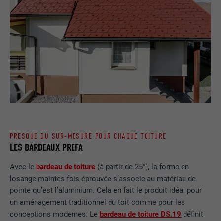
NOM
lissc
FOURNISSEUR
LinkedIn
EXPIRATION
1 an
Est utilisé pour garantir que le même
UTILITÉ
attribut SameSite est disponible pour
tous les cookies dans ce navigateur
PRESQUE DU SUR-MESURE POUR CHAQUE TOITURE
LES BARDEAUX PREFA
NOM
_fbp
Avec le
bardeau de toiture
(à partir de 25°), la forme en
FOURNISSEUR
Facebook
losange maintes fois éprouvée s’associe au matériau de
pointe qu’est l’aluminium. Cela en fait le produit idéal pour
EXPIRATION
3 mois
un aménagement traditionnel du toit comme pour les
conceptions modernes. Le
bardeau de toiture DS.19
définit
Est utilisé par Facebook pour afficher