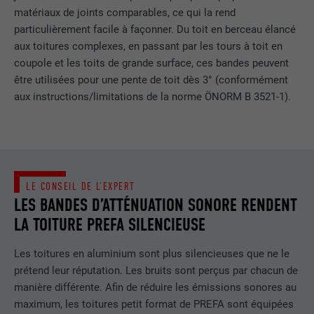
matériaux de joints comparables, ce qui la rend
particulièrement facile à façonner. Du toit en berceau élancé
Utilisé par YouTube (Google) pour
aux toitures complexes, en passant par les tours à toit en
UTILITÉ
enregistrer les paramètres utilisateur et
à d'autres fins non précisées
coupole et les toits de grande surface, ces bandes peuvent
être utilisées pour une pente de toit dès 3° (conformément
aux instructions/limitations de la norme ÖNORM B 3521-1).
NOM
_gcl_au
FOURNISSEUR
Google AdSense
EXPIRATION
3 mois
LE CONSEIL DE L’EXPERT
LES BANDES D’ATTÉNUATION SONORE RENDENT
Utilisé par Google AdSense pour tester
UTILITÉ
l'efficacité de la publicité sur les sites
LA TOITURE PREFA SILENCIEUSE
Internet qui utilisent ses services.
Les toitures en aluminium sont plus silencieuses que ne le
prétend leur réputation. Les bruits sont perçus par chacun de
NOM
_pinterest_ct_ua
manière différente. Afin de réduire les émissions sonores au
maximum, les toitures petit format de PREFA sont équipées
FOURNISSEUR
Pinterest