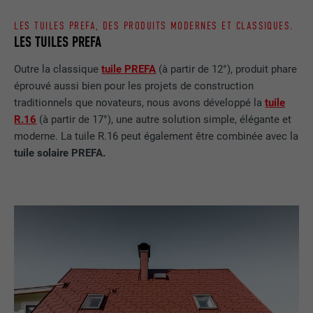
LES TUILES PREFA, DES PRODUITS MODERNES ET CLASSIQUES.
FOURNISSEUR
LinkedIn
LES TUILES PREFA
EXPIRATION
29 jours
Outre la classique
tuile PREFA
(à partir de 12°), produit phare
éprouvé aussi bien pour les projets de construction
Est utilisé pour suivre l'utilisateur sur
traditionnels que novateurs, nous avons développé la
tuile
plusieurs sites Internet afin d'afficher de
UTILITÉ
R.16
(à partir de 17°), une autre solution simple, élégante et
la publicité adaptée aux préférences de
l'utilisateur.
moderne. La tuile R.16 peut également être combinée avec la
tuile solaire PREFA.
NOM
lidc
FOURNISSEUR
LinkedIn
EXPIRATION
1 jour
Utilisé par le service de réseau social
UTILITÉ
LinkedIn pour suivre l'utilisation de
services intégrés