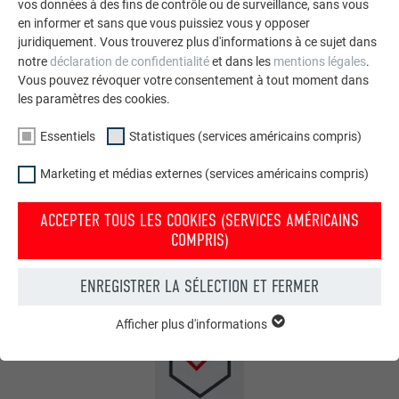
vos données à des fins de contrôle ou de surveillance, sans vous
en informer et sans que vous puissiez vous y opposer
juridiquement. Vous trouverez plus d'informations à ce sujet dans
notre
déclaration de confidentialité
et dans les
mentions légales
.
40 ANS DE GARANTIE
Vous pouvez révoquer votre consentement à tout moment dans
les paramètres des cookies.
sur les couleurs et les matériaux de votre toiture PREFA :
PREFA vous offre 40 ans de garantie sur les couleurs et les
Essentiels
Statistiques (services américains compris)
matériaux. Vous bénéficiez ainsi d’une assurance optimale
contre la rupture, la corrosion (rouille), les dommages
Marketing et médias externes (services américains compris)
causés par le gel, l’écaillage et la formation de bulles.
ACCEPTER TOUS LES COOKIES (SERVICES AMÉRICAINS
EN SAVOIR PLUS SUR LA GARANTIE DE 40 ANS
COMPRIS)
ENREGISTRER LA SÉLECTION ET FERMER
Afficher plus d'informations
ESSENTIELS
Les cookies du groupe « Essentiels » sont nécessaires aux
fonctions de base du site Internet. Ils garantissent que le site
Internet fonctionne correctement.