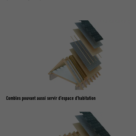
NOM
lidc
FOURNISSEUR
LinkedIn
EXPIRATION
1 jour
Pour faciliter le choix des centres de
UTILITÉ
calcul
NOM
test_cookie
FOURNISSEUR
doubleclick.net
Combles pouvant aussi servir d’espace d’habitation
EXPIRATION
15 minutes
Est placé afin de tester si le navigateur
UTILITÉ
autorise l'utilisation de cookies. Ne