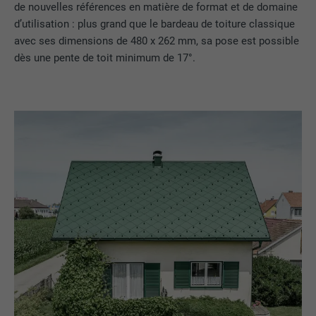
de nouvelles références en matière de format et de domaine
une série de produits publicitaires, par
UTILITÉ
d’utilisation : plus grand que le bardeau de toiture classique
exemple des offres en temps réel
avec ses dimensions de 480 x 262 mm, sa pose est possible
d'annonceurs tiers.
dès une pente de toit minimum de 17°.
NOM
fr
FOURNISSEUR
Facebook
EXPIRATION
3 mois
Est utilisé par Facebook pour afficher
une série de produits publicitaires, par
UTILITÉ
exemple des offres en temps réel
d'annonceurs tiers.
NOM
IDE
FOURNISSEUR
doubleclick.net