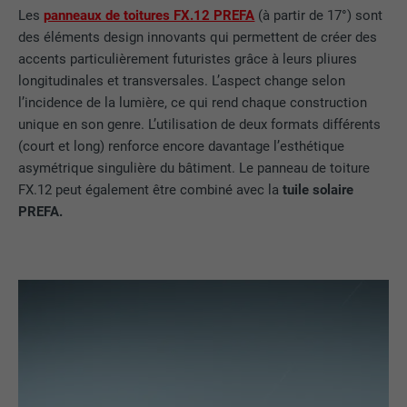
Les
panneaux de toitures FX.12 PREFA
(à partir de 17°) sont
EXPIRATION
3 mois
des éléments design innovants qui permettent de créer des
UTILITÉ
Cookie identificateur de navigateur
accents particulièrement futuristes grâce à leurs pliures
longitudinales et transversales. L’aspect change selon
l’incidence de la lumière, ce qui rend chaque construction
NOM
li_sugr
unique en son genre. L’utilisation de deux formats différents
(court et long) renforce encore davantage l’esthétique
FOURNISSEUR
LinkedIn
asymétrique singulière du bâtiment. Le panneau de toiture
FX.12 peut également être combiné avec la
tuile solaire
EXPIRATION
3 mois
PREFA.
UTILITÉ
Cookie identificateur de navigateur
NOM
GPS
FOURNISSEUR
YouTube
EXPIRATION
1 jour