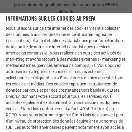
professionnels qualifiés avec les accessoires PREFA
adéquats.
INFORMATIONS SUR LES COOKIES AU PREFA
Nous utilisons sur ce site Internet des cookies visant à collecter
des données, à assurer une expérience utilisateur agréable
(« essentiel ») et afin d'établir des statistiques pour l'amélioration
de la qualité de notre site Internet (« statistiques (services
américains compris) »). Nous réalisons en outre des activités de
marketing et avons recours à des médias externes (« marketing et
médias externes (services américains compris) »). Vous pouvez
L’ALUMINIUM EST RECYCLABLE À 100 %.
autoriser les catégories de cookies et médias externes
L’aluminium peut être recyclé aussi souvent que souhaité
sélectionnés en cliquant sur « Enregistrer » ou bien accepter tous
les cookies et médias. Ces cookies impliquent le traitement de
sans perte de qualité. Et qui plus est, la production
données par nous et par des prestataires tiers basés aux États-
d’aluminium secondaire requiert 95 % d’énergie de moins
Unis. En donnant votre accord pour tous les services, vous
que celle d’aluminium primaire.
acceptez également explicitement la transmission des données
vers les États-Unis conformément à l'art. 49 al. 1 lettre a) du
RGPD. Nous vous informons que les États-Unis ne disposent pas
d'un niveau de protection des données équivalent aux normes de
l'UE. Les autorités américaines peuvent notamment avoir accès à