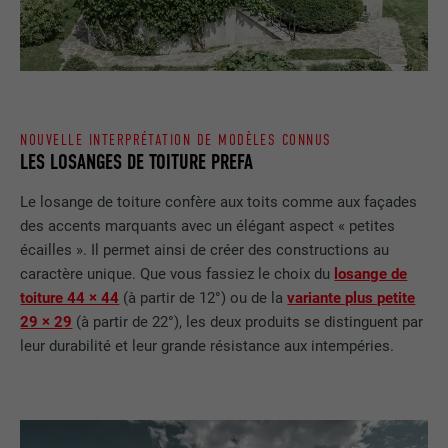
EXPIRATION
1 an
Utilisé par Google DoubleClick pour
enregistrer et signaler les actions d'un
utilisateur sur le site Internet après
NOUVELLE INTERPRÉTATION DE MODÈLES CONNUS
l'affichage d'une annonce du
LES LOSANGES DE TOITURE PREFA
UTILITÉ
fournisseur ou après que l'utilisateur a
cliqué sur une annonce du fournisseur,
Le losange de toiture confère aux toits comme aux façades
avec pour objectif de mesurer l'efficacité
des accents marquants avec un élégant aspect « petites
d'une publicité et d'afficher des
écailles ». Il permet ainsi de créer des constructions au
publicités plus ciblées pour l'utilisateur.
caractère unique. Que vous fassiez le choix du
losange de
toiture 44 × 44
(à partir de 12°) ou de la
variante plus petite
29 × 29
(à partir de 22°), les deux produits se distinguent par
NOM
_pin_unauth
leur durabilité et leur grande résistance aux intempéries.
FOURNISSEUR
Pinterest
EXPIRATION
1 an