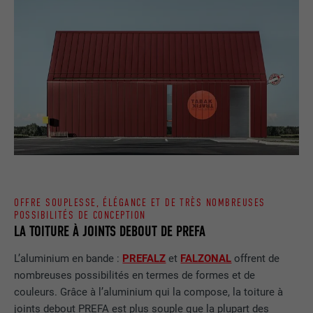
Enregistre un identifiant unique sur les
appareils mobiles afin de permettre un
UTILITÉ
suivi se basant sur une localisation GPS
géographique.
NOM
VISITOR_INFO1_LIVE
FOURNISSEUR
YouTube
EXPIRATION
179 jours
UTILITÉ
Mesure de la bande passante YouTube
OFFRE SOUPLESSE, ÉLÉGANCE ET DE TRÈS NOMBREUSES
POSSIBILITÉS DE CONCEPTION
LA TOITURE À JOINTS DEBOUT DE PREFA
NOM
YSC
L’aluminium en bande :
PREFALZ
et
FALZONAL
offrent de
nombreuses possibilités en termes de formes et de
FOURNISSEUR
YouTube
couleurs. Grâce à l’aluminium qui la compose, la toiture à
joints debout PREFA est plus souple que la plupart des
EXPIRATION
Session