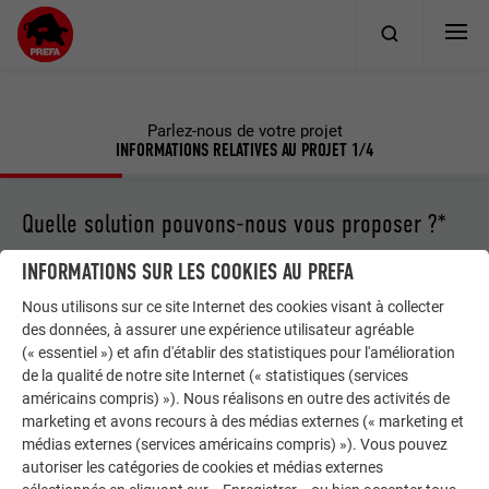
Parlez-nous de votre projet
INFORMATIONS RELATIVES AU PROJET
1/4
Quelle solution pouvons-nous vous proposer ?*
Une sélection multiple est possible ici.
INFORMATIONS SUR LES COOKIES AU PREFA
Nous utilisons sur ce site Internet des cookies visant à collecter
des données, à assurer une expérience utilisateur agréable
TOITURE
(« essentiel ») et afin d'établir des statistiques pour l'amélioration
de la qualité de notre site Internet (« statistiques (services
américains compris) »). Nous réalisons en outre des activités de
marketing et avons recours à des médias externes (« marketing et
FAÇADE
médias externes (services américains compris) »). Vous pouvez
autoriser les catégories de cookies et médias externes