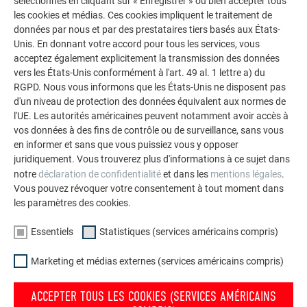
sélectionnés en cliquant sur « Enregistrer » ou bien accepter tous
les cookies et médias. Ces cookies impliquent le traitement de
données par nous et par des prestataires tiers basés aux États-
PROTECTION CONTRE LES CRUES
Unis. En donnant votre accord pour tous les services, vous
acceptez également explicitement la transmission des données
vers les États-Unis conformément à l'art. 49 al. 1 lettre a) du
RGPD. Nous vous informons que les États-Unis ne disposent pas
PROCHAINE ÉTAPE
d'un niveau de protection des données équivalent aux normes de
l'UE. Les autorités américaines peuvent notamment avoir accès à
vos données à des fins de contrôle ou de surveillance, sans vous
en informer et sans que vous puissiez vous y opposer
L’ENTREPRISE FAMILIALE | PREFA
NOUS VOUS OFFRONS NOTRE AIDE
juridiquement. Vous trouverez plus d'informations à ce sujet dans
notre
déclaration de confidentialité
et dans les
mentions légales
.
Durabilité
Trouver un artisan près de
Vous pouvez révoquer votre consentement à tout moment dans
chez vous
les paramètres des cookies.
Offres d’emploi
Questions & réponses
Presse
Essentiels
Statistiques (services américains compris)
Commander des prospectus
Conformité
Marketing et médias externes (services américains compris)
Contact
Réclamations et plaintes
ACCEPTER TOUS LES COOKIES (SERVICES AMÉRICAINS