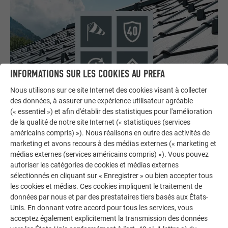
INFORMATIONS SUR LES COOKIES AU PREFA
Nous utilisons sur ce site Internet des cookies visant à collecter
des données, à assurer une expérience utilisateur agréable
(« essentiel ») et afin d'établir des statistiques pour l'amélioration
Durable, polyvalent, écologique
de la qualité de notre site Internet (« statistiques (services
américains compris) »). Nous réalisons en outre des activités de
L’aluminium constitue le matériau optimal pour les maîtres
marketing et avons recours à des médias externes (« marketing et
d’ouvrage et les spécialistes en rénovation. Vous trouverez
médias externes (services américains compris) »). Vous pouvez
ici tous ses avantages.
autoriser les catégories de cookies et médias externes
sélectionnés en cliquant sur « Enregistrer » ou bien accepter tous
PLUS D’INFORMATIONS
les cookies et médias. Ces cookies impliquent le traitement de
données par nous et par des prestataires tiers basés aux États-
Unis. En donnant votre accord pour tous les services, vous
acceptez également explicitement la transmission des données