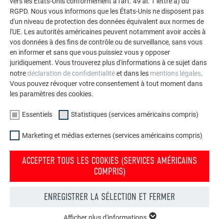
vers les États-Unis conformément à l'art. 49 al. 1 lettre a) du
RGPD. Nous vous informons que les États-Unis ne disposent pas
d'un niveau de protection des données équivalent aux normes de
l'UE. Les autorités américaines peuvent notamment avoir accès à
vos données à des fins de contrôle ou de surveillance, sans vous
en informer et sans que vous puissiez vous y opposer
juridiquement. Vous trouverez plus d'informations à ce sujet dans
notre
déclaration de confidentialité
et dans les
mentions légales
.
Vous pouvez révoquer votre consentement à tout moment dans
les paramètres des cookies.
Votre offre personnelle d'artisan de la région
Essentiels
Statistiques (services américains compris)
En quelques étapes seulement, vous pouvez maintenant
Marketing et médias externes (services américains compris)
demander des offres de couvreurs ou de ferblantiers PREFA
près de chez vous, et ce confortablement depuis chez vous.
ACCEPTER TOUS LES COOKIES (SERVICES AMÉRICAINS
COMPRIS)
DEMANDER UNE OFFRE
ENREGISTRER LA SÉLECTION ET FERMER
Afficher plus d'informations