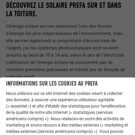
DÉCOUVREZ LE SOLAIRE PREFA SUR ET DANS
LA TOITURE.
L'énergie solaire est non seulement l'une des formes
d'énergie les plus respectueuses de l'environnement, mais
elle permet également au propriétaire d'économiser de
l'argent, car les systèmes photovoltaïques sont souvent
amortis au bout de 10 à 14 ans, selon le prix de l'électricité.
L'utilisation de l'énergie solaire ne consomme pas de
matières premières précieuses et n'émet pas de dioxyde de
carbone nocif.
INFORMATIONS SUR LES COOKIES AU PREFA
Le photovoltaïque est un moyen facile de produire de
Nous utilisons sur ce site Internet des cookies visant à collecter
l’électricité en respectant l’environnement.
Contrairement à
des données, à assurer une expérience utilisateur agréable
d'autres centrales de production d'énergie durable, telles que
(« essentiel ») et afin d'établir des statistiques pour l'amélioration
les centrales éoliennes ou les centrales hydroélectriques,
de la qualité de notre site Internet (« statistiques (services
presque tout le monde peut
produire de l'électricité sur son
américains compris) »). Nous réalisons en outre des activités de
propre toit ou sur sa façade.
La technologie solaire s’est
marketing et avons recours à des médias externes (« marketing et
médias externes (services américains compris) »). Vous pouvez
considérablement développée ces dernières années et