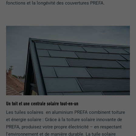
FOURNISSEUR
LinkedIn
fonctions et la longévité des couvertures PREFA.
EXPIRATION
2 ans
Utilisé par le service de réseau social
UTILITÉ
LinkedIn pour suivre l'utilisation de
services intégrés
NOM
UserMatchHistory
FOURNISSEUR
LinkedIn
EXPIRATION
29 jours
Un toit et une centrale solaire tout-en-un
Est utilisé pour suivre l'utilisateur sur
plusieurs sites Internet afin d'afficher de
Les tuiles solaires en aluminium PREFA combinent toiture
UTILITÉ
la publicité adaptée aux préférences de
et énergie solaire : Grâce à la toiture solaire innovante de
l'utilisateur.
PREFA, produisez votre propre électricité – en respectant
l'environnement et de manière durable. La tuile solaire