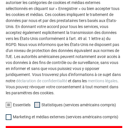
autoriser les catégories de cookies et médias externes
même les petites installations photovoltaïques peuvent
sélectionnés en cliquant sur « Enregistrer » ou bien accepter tous
atteindre des rendements
suffisants.
Cela vous rapproche un
les cookies et médias. Ces cookies impliquent le traitement de
peu plus de l’indépendance énergétique.
données par nous et par des prestataires tiers basés aux États-
Unis. En donnant votre accord pour tous les services, vous
Vous pouvez, vous aussi vous
affranchir de la hausse des
acceptez également explicitement la transmission des données
prix de l'énergie et des combustibles fossiles
, en choisissant
vers les États-Unis conformément à l'art. 49 al. 1 lettre a) du
la solution la mieux adaptée à vos besoins parmi nos
RGPD. Nous vous informons que les États-Unis ne disposent pas
produits ! Que vous souhaitiez construire un nouveau
d'un niveau de protection des données équivalent aux normes de
bâtiment, rénover votre toiture ou rénover une installation
l'UE. Les autorités américaines peuvent notamment avoir accès à
vos données à des fins de contrôle ou de surveillance, sans vous
photovoltaïque, il y en a pour tous les goûts :
en informer et sans que vous puissiez vous y opposer
juridiquement. Vous trouverez plus d'informations à ce sujet dans
notre
déclaration de confidentialité
et dans les
mentions légales
.
Vous pouvez révoquer votre consentement à tout moment dans
les paramètres des cookies.
Essentiels
Statistiques (services américains compris)
Marketing et médias externes (services américains compris)