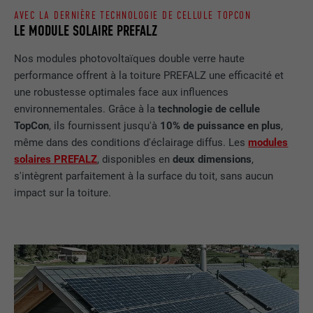
vous préférez, combien de résultats de
NOM
_gid
AVEC LA DERNIÈRE TECHNOLOGIE DE CELLULE TOPCON
recherche doivent être affichés par page
LE MODULE SOLAIRE PREFALZ
(p. ex. 10 ou 20) et si le filtre Google
FOURNISSEUR
Google Universal Analytics
SafeSearch doit être activé ou non.
Nos modules photovoltaïques double verre haute
EXPIRATION
1 jour
performance offrent à la toiture PREFALZ une efficacité et
une robustesse optimales face aux influences
NOM
lang
Enregistre un identifiant unique utilisé
environnementales. Grâce à la
technologie de cellule
pour générer des données statistiques
TopCon
, ils fournissent jusqu'à
10% de puissance en plus
,
FOURNISSEUR
ads.linkedin.com
UTILITÉ
sur la manière dont l'utilisateur utilise le
même dans des conditions d'éclairage diffus. Les
modules
site Internet.
EXPIRATION
Session
solaires PREFALZ
, disponibles en
deux dimensions
,
s'intègrent parfaitement à la surface du toit, sans aucun
Enregistre la langue choisie par
impact sur la toiture.
UTILITÉ
NOM
_gaexp
l'utilisateur pour un site Internet.
FOURNISSEUR
Google Optimize
NOM
lang
EXPIRATION
90 jours
FOURNISSEUR
LinkedIn
Est placé afin de tester si le navigateur
UTILITÉ
autorise l'utilisation de cookies. Ne