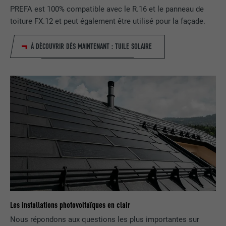
PREFA est 100% compatible avec le R.16 et le panneau de
NOM
lidc
toiture FX.12 et peut également être utilisé pour la façade.
FOURNISSEUR
LinkedIn
À DÉCOUVRIR DÈS MAINTENANT : TUILE SOLAIRE
EXPIRATION
1 jour
Utilisé par le service de réseau social
UTILITÉ
LinkedIn pour suivre l'utilisation de
services intégrés
NOM
lissc
FOURNISSEUR
LinkedIn
EXPIRATION
1 an
Les installations photovoltaïques en clair
Est utilisé pour garantir que le même
UTILITÉ
attribut SameSite est disponible pour
Nous répondons aux questions les plus importantes sur