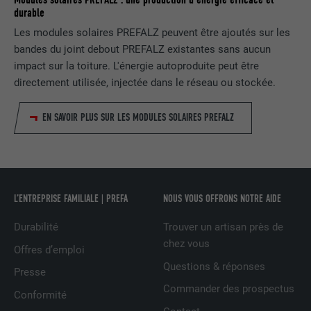
durable
Est utilisé par Facebook pour afficher
Les modules solaires PREFALZ peuvent être ajoutés sur les
une série de produits publicitaires, par
UTILITÉ
bandes du joint debout PREFALZ existantes sans aucun
exemple des offres en temps réel
impact sur la toiture. L'énergie autoproduite peut être
d'annonceurs tiers.
directement utilisée, injectée dans le réseau ou stockée.
NOM
IDE
EN SAVOIR PLUS SUR LES MODULES SOLAIRES PREFALZ
FOURNISSEUR
doubleclick.net
EXPIRATION
1 an
L’ENTREPRISE FAMILIALE | PREFA
NOUS VOUS OFFRONS NOTRE AIDE
Utilisé par Google DoubleClick pour
enregistrer et signaler les actions d'un
Durabilité
Trouver un artisan près de
utilisateur sur le site Internet après
chez vous
Offres d’emploi
l'affichage d'une annonce du
Questions & réponses
UTILITÉ
fournisseur ou après que l'utilisateur a
Presse
cliqué sur une annonce du fournisseur,
Commander des prospectus
Conformité
avec pour objectif de mesurer l'efficacité