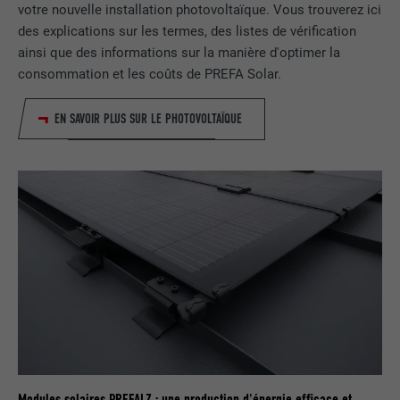
tous les cookies dans ce navigateur
votre nouvelle installation photovoltaïque. Vous trouverez ici
des explications sur les termes, des listes de vérification
ainsi que des informations sur la manière d'optimer la
NOM
_fbp
consommation et les coûts de PREFA Solar.
FOURNISSEUR
Facebook
EN SAVOIR PLUS SUR LE PHOTOVOLTAÏQUE
EXPIRATION
3 mois
Est utilisé par Facebook pour afficher
une série de produits publicitaires, par
UTILITÉ
exemple des offres en temps réel
d'annonceurs tiers.
NOM
fr
FOURNISSEUR
Facebook
EXPIRATION
3 mois
Modules solaires PREFALZ : une production d'énergie efficace et