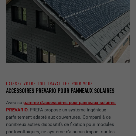
EXPIRATION
Session
contient aucun élément d'identification.
Utilisé par LinkedIn lorsqu'un site
UTILITÉ
Internet contient une fenêtre « Suivez-
nous » intégrée.
NOM
bcookie
FOURNISSEUR
LinkedIn
EXPIRATION
2 ans
LAISSEZ VOTRE TOIT TRAVAILLER POUR VOUS.
ACCESSOIRES PREVARIO POUR PANNEAUX SOLAIRES
Utilisé par le service de réseau social
UTILITÉ
LinkedIn pour suivre l'utilisation de
Avec sa
gamme d'accessoires pour panneaux solaires
services intégrés.
PREVARIO
, PREFA propose un système ingénieux
parfaitement adapté aux couvertures. Comparé à de
NOM
bscookie
nombreux autres dispositifs de fixation pour modules
photovoltaïques, ce système n’a aucun impact sur les