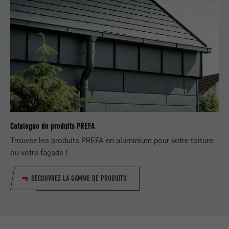
FOURNISSEUR
LinkedIn
EXPIRATION
2 ans
Utilisé par le service de réseau social
UTILITÉ
LinkedIn pour suivre l'utilisation de
services intégrés.
NOM
bscookie
Catalogue de produits PREFA
FOURNISSEUR
LinkedIn
Trouvez les produits PREFA en aluminium pour votre toiture
ou votre façade !
EXPIRATION
2 ans
DÉCOUVREZ LA GAMME DE PRODUITS
Utilisé par le service de réseau social
UTILITÉ
LinkedIn pour suivre l'utilisation de
services intégrés