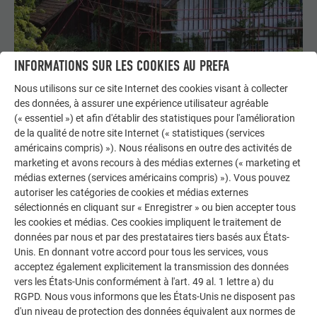
INFORMATIONS SUR LES COOKIES AU PREFA
Rénovation de toiture : il faut une nouvelle toiture !
Nous utilisons sur ce site Internet des cookies visant à collecter
des données, à assurer une expérience utilisateur agréable
Besoin d’une rénovation de toiture ? Fuites dans la toiture ou
(« essentiel ») et afin d'établir des statistiques pour l'amélioration
défauts visuels – les raisons de rénover une toiture sont
de la qualité de notre site Internet (« statistiques (services
nombreuses. Pour éviter les erreurs, vous trouverez ici une
américains compris) »). Nous réalisons en outre des activités de
liste de contrôle avec des conseils et astuces pour la
marketing et avons recours à des médias externes (« marketing et
planification.
médias externes (services américains compris) »). Vous pouvez
autoriser les catégories de cookies et médias externes
sélectionnés en cliquant sur « Enregistrer » ou bien accepter tous
ACCÉDER AUX CONSEILS DE CONSTRUCTION
les cookies et médias. Ces cookies impliquent le traitement de
données par nous et par des prestataires tiers basés aux États-
Unis. En donnant votre accord pour tous les services, vous
acceptez également explicitement la transmission des données
vers les États-Unis conformément à l'art. 49 al. 1 lettre a) du
RGPD. Nous vous informons que les États-Unis ne disposent pas
d'un niveau de protection des données équivalent aux normes de