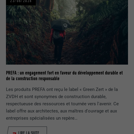
23/06/2026
EXPIRATION
1 jour
Enregistre un identifiant unique sur les
appareils mobiles afin de permettre un
UTILITÉ
suivi se basant sur une localisation GPS
géographique.
NOM
VISITOR_INFO1_LIVE
FOURNISSEUR
YouTube
PREFA : un engagement fort en faveur du développement durable et
de la construction responsable
EXPIRATION
179 jours
Les produits PREFA ont reçu le label « Green Zert » de la
UTILITÉ
Mesure de la bande passante YouTube
ZVDH et sont synonymes de construction durable,
respectueuse des ressources et tournée vers l'avenir. Ce
label offre aux architectes, aux maîtres d'ouvrage et aux
NOM
YSC
entreprises spécialisées un repère…
FOURNISSEUR
YouTube
LIRE LA SUITE