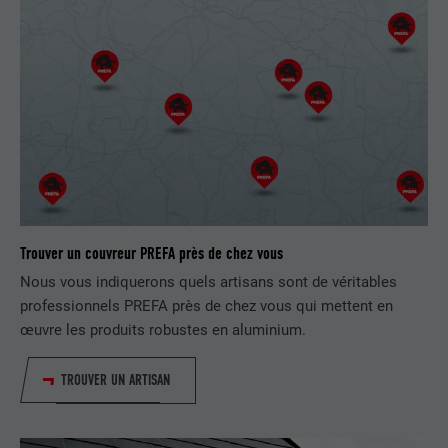
UTILITÉ
sur la manière dont l'utilisateur utilise le
site Internet.
EXPIRATION
Session
Enregistre la langue choisie par
UTILITÉ
NOM
_gaexp
l'utilisateur pour un site Internet.
FOURNISSEUR
Google Optimize
NOM
lang
EXPIRATION
90 jours
FOURNISSEUR
LinkedIn
Est placé afin de tester si le navigateur
Trouver un couvreur PREFA près de chez vous
UTILITÉ
autorise l'utilisation de cookies. Ne
EXPIRATION
Session
contient aucun élément d'identification.
Nous vous indiquerons quels artisans sont de véritables
professionnels PREFA près de chez vous qui mettent en
Utilisé par LinkedIn lorsqu'un site
œuvre les produits robustes en aluminium.
UTILITÉ
Internet contient une fenêtre « Suivez-
nous » intégrée.
TROUVER UN ARTISAN
NOM
bcookie