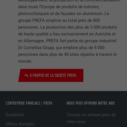
dans toute l’Europe de produits de toitures,
FOURNISSEUR
Pinterest
photovoltaïques et de façades en aluminium. Le
groupe PREFA emploie au total près de 800
EXPIRATION
1 an
personnes. La production des plus de 5 000 produits
de haute qualité a lieu exclusivement en Autriche et
Ce cookie comprend un identifiant
unique universel (UUID) permettant de
en Allemagne. PREFA fait partie du groupe industriel
UTILITÉ
grouper les actions effectuées sur
Dr Cornelius Grupp, qui emploie plus de 9.000
plusieurs pages lorsque l'utilisateur ne
personnes dans plus de 40 sites répartis à travers le
peut pas être identifié clairement.
monde.
À PROPOS DE LA SOCIÉTÉ PREFA
NOM
li_gc
FOURNISSEUR
LinkedIn
L’ENTREPRISE FAMILIALE | PREFA
NOUS VOUS OFFRONS NOTRE AIDE
EXPIRATION
2 ans
Durabilité
Trouver un artisan près de
Sert à enregistrer l'autorisation de
chez vous
UTILITÉ
l'utilisateur à utiliser des cookies pour
Offres d’emploi