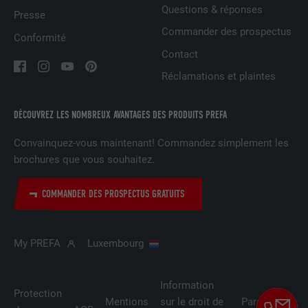
des fonctions non essentielles.
Questions & réponses
Presse
Commander des prospectus
Conformité
NOM
lidc
Contact
Réclamations et plaintes
FOURNISSEUR
LinkedIn
EXPIRATION
1 jour
DÉCOUVREZ LES NOMBREUX AVANTAGES DES PRODUITS PREFA
Convainquez-vous maintenant! Commandez simplement les
Pour faciliter le choix des centres de
UTILITÉ
brochures que vous souhaitez.
calcul
COMMANDER DES PROSPECTUS GRATUITS
NOM
test_cookie
FOURNISSEUR
doubleclick.net
My PREFA
Luxembourg
EXPIRATION
15 minutes
Information
Protection
Est placé afin de tester si le navigateur
Mentions
sur le droit de
Paramètres