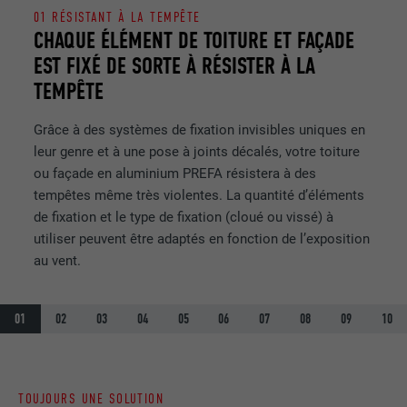
UTILITÉ
LinkedIn pour suivre l'utilisation de
01 RÉSISTANT À LA TEMPÊTE
services intégrés
CHAQUE ÉLÉMENT DE TOITURE ET FAÇADE
EST FIXÉ DE SORTE À RÉSISTER À LA
NOM
lissc
TEMPÊTE
FOURNISSEUR
LinkedIn
Grâce à des systèmes de fixation invisibles uniques en
leur genre et à une pose à joints décalés, votre toiture
EXPIRATION
1 an
ou façade en aluminium PREFA résistera à des
tempêtes même très violentes. La quantité d’éléments
Est utilisé pour garantir que le même
de fixation et le type de fixation (cloué ou vissé) à
UTILITÉ
attribut SameSite est disponible pour
utiliser peuvent être adaptés en fonction de l’exposition
tous les cookies dans ce navigateur
au vent.
NOM
_fbp
01
02
03
04
05
06
07
08
09
10
FOURNISSEUR
Facebook
EXPIRATION
3 mois
TOUJOURS UNE SOLUTION