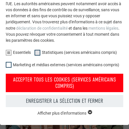
l'UE. Les autorités américaines peuvent notamment avoir accès à
vos données à des fins de contrôle ou de surveillance, sans vous
en informer et sans que vous puissiez vous y opposer
juridiquement. Vous trouverez plus d'informations à ce sujet dans
notre
déclaration de confidentialité
et dans les
mentions légales
.
Vous pouvez révoquer votre consentement à tout moment dans
les paramètres des cookies.
Commander gratuitement des prospectus PREFA
Essentiels
Statistiques (services américains compris)
Toiture, façade, solaire, gouttières et protection contre les
crues – avec les produits PREFA en aluminium, votre maison
Marketing et médias externes (services américains compris)
est non seulement jolie, mais aussi bien protégée !
ACCEPTER TOUS LES COOKIES (SERVICES AMÉRICAINS
COMMANDER GRATUITEMENT
COMPRIS)
ENREGISTRER LA SÉLECTION ET FERMER
Afficher plus d'informations
ESSENTIELS
Les cookies du groupe « Essentiels » sont nécessaires aux
fonctions de base du site Internet. Ils garantissent que le site