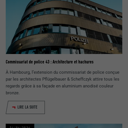
EXPIRATION
1 an
Est utilisé par Pinterest pour suivre
UTILITÉ
l'utilisation des services.
NOM
__cfduid
FOURNISSEUR
Adsymptotic.com
Commissariat de police 43 : Architecture et hachures
EXPIRATION
1 mois
À Hambourg, l’extension du commissariat de police conçue
Cookie utilisé pour identifier des clients
par les architectes Pflügelbauer & Scheffczyk attire tous les
différents derrière une même adresse IP
regards grâce à sa façade en aluminium anodisé couleur
UTILITÉ
et appliquer des paramètres de sécurité
bronze.
en fonction des clients.
LIRE LA SUITE
NOM
U