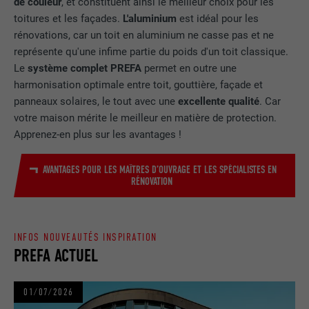
de couleur
, et constituent ainsi le meilleur choix pour les
FOURNISSEUR
doubleclick.net
toitures et les façades.
L'aluminium
est idéal pour les
rénovations, car un toit en aluminium ne casse pas et ne
EXPIRATION
1 an
représente qu'une infime partie du poids d'un toit classique.
Le
système complet PREFA
permet en outre une
Utilisé par Google DoubleClick pour
harmonisation optimale entre toit, gouttière, façade et
enregistrer et signaler les actions d'un
panneaux solaires, le tout avec une
excellente qualité
. Car
utilisateur sur le site Internet après
votre maison mérite le meilleur en matière de protection.
l'affichage d'une annonce du
Apprenez-en plus sur les avantages !
UTILITÉ
fournisseur ou après que l'utilisateur a
cliqué sur une annonce du fournisseur,
AVANTAGES POUR LES MAÎTRES D’OUVRAGE ET LES SPÉCIALISTES EN
avec pour objectif de mesurer l'efficacité
RÉNOVATION
d'une publicité et d'afficher des
publicités plus ciblées pour l'utilisateur.
INFOS NOUVEAUTÉS INSPIRATION
NOM
_pin_unauth
PREFA ACTUEL
FOURNISSEUR
Pinterest
01/07/2026