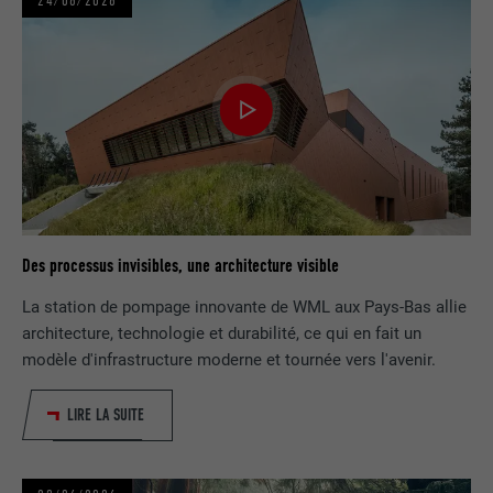
24/06/2026
FOURNISSEUR
Adsymptotic.com
EXPIRATION
3 mois
UTILITÉ
Cookie identificateur de navigateur
NOM
li_sugr
FOURNISSEUR
LinkedIn
Des processus invisibles, une architecture visible
EXPIRATION
3 mois
La station de pompage innovante de WML aux Pays-Bas allie
UTILITÉ
Cookie identificateur de navigateur
architecture, technologie et durabilité, ce qui en fait un
modèle d'infrastructure moderne et tournée vers l'avenir.
NOM
GPS
LIRE LA SUITE
FOURNISSEUR
YouTube