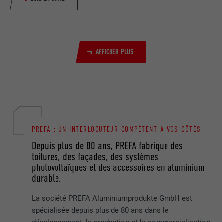
EXPIRATION
Session
Utilisé par YouTube (Google) pour
UTILITÉ
enregistrer les paramètres utilisateur et
AFFICHER PLUS
à d'autres fins non précisées
NOM
_gcl_au
FOURNISSEUR
Google AdSense
PREFA : UN INTERLOCUTEUR COMPÉTENT À VOS CÔTÉS
EXPIRATION
3 mois
Depuis plus de 80 ans, PREFA fabrique des
toitures, des façades, des systèmes
Utilisé par Google AdSense pour tester
photovoltaïques et des accessoires en aluminium
UTILITÉ
l'efficacité de la publicité sur les sites
durable.
Internet qui utilisent ses services.
La société PREFA Aluminiumprodukte GmbH est
spécialisée depuis plus de 80 ans dans le
NOM
_pinterest_ct_ua
développement, la production et la commercialisation