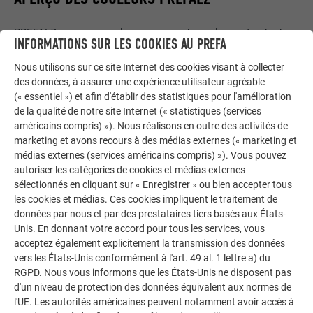
PREFALZ propose une large gamme de couleurs standard,
INFORMATIONS SUR LES COOKIES AU PREFA
principalement en qualité P.10, avec une
garantie de couleur
de 40 ans
. Le revêtement couleur est appliqué et cuit en
Nous utilisons sur ce site Internet des cookies visant à collecter
des données, à assurer une expérience utilisateur agréable
plusieurs étapes selon le procédé dit de coil-coating. Cela
(« essentiel ») et afin d'établir des statistiques pour l'amélioration
rend la couche de peinture façonnable et très résistante aux
de la qualité de notre site Internet (« statistiques (services
intempéries.
américains compris) »). Nous réalisons en outre des activités de
marketing et avons recours à des médias externes (« marketing et
médias externes (services américains compris) »). Vous pouvez
autoriser les catégories de cookies et médias externes
APERÇU DE LA COULEUR (20)
sélectionnés en cliquant sur « Enregistrer » ou bien accepter tous
les cookies et médias. Ces cookies impliquent le traitement de
données par nous et par des prestataires tiers basés aux États-
COULEUR
DÉSIGNATION
SIMILAIRE À LA COULEUR RAL
Unis. En donnant votre accord pour tous les services, vous
acceptez également explicitement la transmission des données
01 P.10 brun
7013
vers les États-Unis conformément à l'art. 49 al. 1 lettre a) du
RGPD. Nous vous informons que les États-Unis ne disposent pas
d'un niveau de protection des données équivalent aux normes de
02 P.10 anthracite
7016
l'UE. Les autorités américaines peuvent notamment avoir accès à