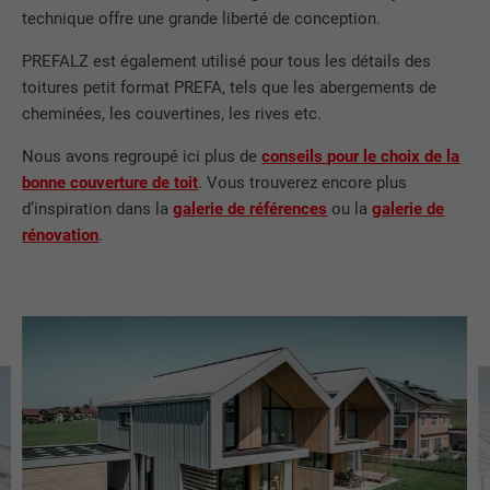
technique offre une grande liberté de conception.
FOURNISSEUR
LinkedIn
PREFALZ est également utilisé pour tous les détails des
toitures petit format PREFA, tels que les abergements de
EXPIRATION
29 jours
cheminées, les couvertines, les rives etc.
Est utilisé pour suivre l'utilisateur sur
Nous avons regroupé ici plus de
conseils pour le choix de la
plusieurs sites Internet afin d'afficher de
UTILITÉ
bonne couverture de toit
. Vous trouverez encore plus
la publicité adaptée aux préférences de
d’inspiration dans la
galerie de références
ou la
galerie de
l'utilisateur.
rénovation
.
NOM
lidc
FOURNISSEUR
LinkedIn
EXPIRATION
1 jour
Utilisé par le service de réseau social
UTILITÉ
LinkedIn pour suivre l'utilisation de
services intégrés