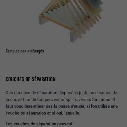
EXPIRATION
1 an
Ce cookie comprend un identifiant
unique universel (UUID) permettant de
UTILITÉ
grouper les actions effectuées sur
plusieurs pages lorsque l'utilisateur ne
Combles non aménagés
peut pas être identifié clairement.
NOM
li_gc
COUCHES DE SÉPARATION
FOURNISSEUR
LinkedIn
Des couches de séparation disposées juste au-dessous de
EXPIRATION
2 ans
la couverture de toit peuvent remplir diverses fonctions.
Il
faut donc déterminer dès la phase d'étude, si l'on utilise une
Sert à enregistrer l'autorisation de
couche de séparation et si oui, laquelle.
UTILITÉ
l'utilisateur à utiliser des cookies pour
des fonctions non essentielles.
Les couches de séparation peuvent :