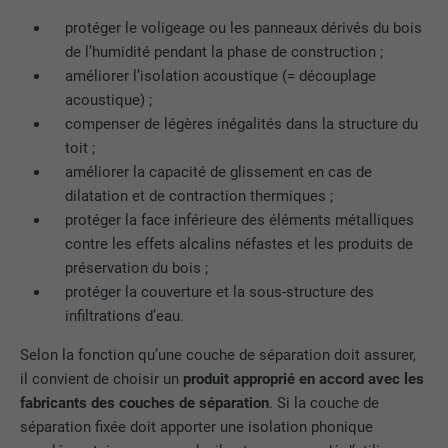
protéger le voligeage ou les panneaux dérivés du bois
NOM
lidc
de l’humidité pendant la phase de construction ;
améliorer l’isolation acoustique (= découplage
FOURNISSEUR
LinkedIn
acoustique) ;
compenser de légères inégalités dans la structure du
EXPIRATION
1 jour
toit ;
améliorer la capacité de glissement en cas de
Pour faciliter le choix des centres de
UTILITÉ
dilatation et de contraction thermiques ;
calcul
protéger la face inférieure des éléments métalliques
contre les effets alcalins néfastes et les produits de
préservation du bois ;
NOM
test_cookie
protéger la couverture et la sous-structure des
FOURNISSEUR
doubleclick.net
infiltrations d’eau.
Selon la fonction qu’une couche de séparation doit assurer,
EXPIRATION
15 minutes
il convient de choisir un
produit approprié en accord avec les
fabricants des couches de séparation
. Si la couche de
Est placé afin de tester si le navigateur
séparation fixée doit apporter une isolation phonique
UTILITÉ
autorise l'utilisation de cookies. Ne