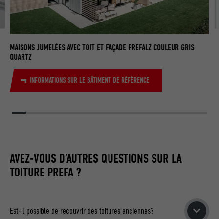
NOM
lissc
C
BU
MAISONS JUMELÉES AVEC TOIT ET FAÇADE PREFALZ COULEUR GRIS
FOURNISSEUR
LinkedIn
QUARTZ
EXPIRATION
1 an
INFORMATIONS SUR LE BÂTIMENT DE RÉFÉRENCE
Est utilisé pour garantir que le même
UTILITÉ
attribut SameSite est disponible pour
tous les cookies dans ce navigateur
NOM
_fbp
AVEZ-VOUS D’AUTRES QUESTIONS SUR LA
TOITURE PREFA ?
FOURNISSEUR
Facebook
EXPIRATION
3 mois
Est-il possible de recouvrir des toitures anciennes?
Est utilisé par Facebook pour afficher