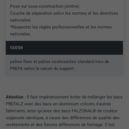
EXPIRATION
3 mois
Pose sur sous-construction jointive;
Couche de séparation selon les normes et les directives
UTILITÉ
Cookie identificateur de navigateur
nationales;
*Respecter les règles professionnelles et les normes
nationales.
NOM
li_sugr
FIXATION
FOURNISSEUR
LinkedIn
pattes fixes et pattes coulissantes standard inox de
EXPIRATION
3 mois
PREFA selon la nature du support
UTILITÉ
Cookie identificateur de navigateur
NOM
GPS
Attention
: Il faut impérativement éviter de mélanger les bacs
PREFALZ avec des bacs en aluminium colorés d'autres
FOURNISSEUR
YouTube
fabricants, ainsi qu'avec des bacs FALZONAL® de couleur
supposée identique, à cause des différences de qualité des
EXPIRATION
1 jour
revêtements et des futures différences de farinage. C'est