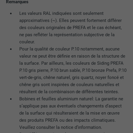
site Internet.
Remarques
EXPIRATION
Session
Les valeurs RAL indiquées sont seulement
Enregistre la langue choisie par
approximatives (~). Elles peuvent fortement différer
UTILITÉ
NOM
_gaexp
l'utilisateur pour un site Internet.
des couleurs originales de PREFA et le cas échéant,
ne pas refléter la représentation subjective de la
FOURNISSEUR
Google Optimize
couleur.
NOM
lang
EXPIRATION
90 jours
Pour la qualité de couleur P.10 notamment, aucune
valeur ne peut être définie en raison de la structure de
FOURNISSEUR
LinkedIn
Est placé afin de tester si le navigateur
la surface. Par ailleurs, les couleurs de Siding PREFA
UTILITÉ
autorise l'utilisation de cookies. Ne
P.10 gris pierre, P.10 brun sable, P.10 bronze Prefa, P.10
EXPIRATION
Session
contient aucun élément d'identification.
vert-de-gris, chêne naturel, gris quartz, noyer foncé et
Utilisé par LinkedIn lorsqu'un site
chêne gris sont inspirées de couleurs naturelles et
UTILITÉ
Internet contient une fenêtre « Suivez-
résultent de la combinaison de différentes teintes.
nous » intégrée.
Bobines et feuilles aluminium naturel: La garantie ne
s’applique pas aux éventuels changements d’aspect
de la surface qui résulteraient de la mise en œuvre
NOM
bcookie
des produits PREFA ou des impacts climatiques.
Veuillez consulter la notice d’information.
FOURNISSEUR
LinkedIn