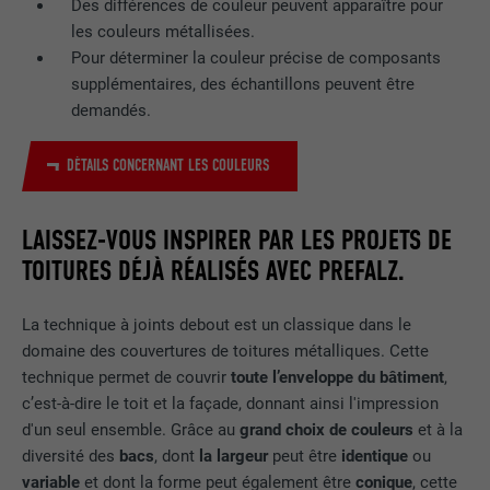
Des différences de couleur peuvent apparaître pour
les couleurs métallisées.
EXPIRATION
2 ans
Pour déterminer la couleur précise de composants
supplémentaires, des échantillons peuvent être
Utilisé par le service de réseau social
demandés.
UTILITÉ
LinkedIn pour suivre l'utilisation de
services intégrés.
DÉTAILS CONCERNANT LES COULEURS
NOM
bscookie
LAISSEZ-VOUS INSPIRER PAR LES PROJETS DE
FOURNISSEUR
LinkedIn
TOITURES DÉJÀ RÉALISÉS AVEC PREFALZ.
EXPIRATION
2 ans
La technique à joints debout est un classique dans le
domaine des couvertures de toitures métalliques. Cette
Utilisé par le service de réseau social
technique permet de couvrir
toute l’enveloppe du bâtiment
,
UTILITÉ
LinkedIn pour suivre l'utilisation de
c’est-à-dire le toit et la façade, donnant ainsi l'impression
services intégrés
d'un seul ensemble. Grâce au
grand choix
de couleurs
et à la
diversité des
bacs
, dont
la largeur
peut être
identique
ou
variable
et dont la forme peut également être
conique
, cette
NOM
UserMatchHistory