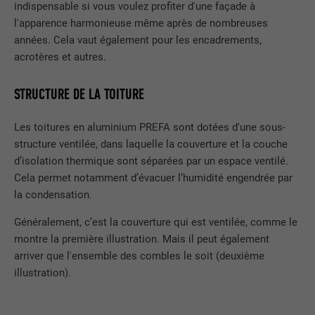
indispensable si vous voulez profiter d'une façade à
Enregistre un identifiant unique sur les
l'apparence harmonieuse même après de nombreuses
appareils mobiles afin de permettre un
UTILITÉ
années. Cela vaut également pour les encadrements,
suivi se basant sur une localisation GPS
acrotères et autres.
géographique.
STRUCTURE DE LA TOITURE
NOM
VISITOR_INFO1_LIVE
Les toitures en aluminium PREFA sont dotées d'une sous-
FOURNISSEUR
YouTube
structure ventilée, dans laquelle la couverture et la couche
d’isolation thermique sont séparées par un espace ventilé.
EXPIRATION
179 jours
Cela permet notamment d’évacuer l’humidité engendrée par
la condensation.
UTILITÉ
Mesure de la bande passante YouTube
Généralement, c’est la couverture qui est ventilée, comme le
montre la première illustration. Mais il peut également
NOM
YSC
arriver que l'ensemble des combles le soit (deuxième
illustration).
FOURNISSEUR
YouTube
EXPIRATION
Session