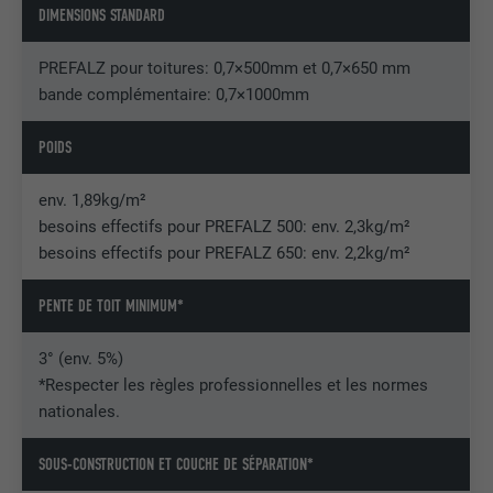
DIMENSIONS STANDARD
Est utilisé par Pinterest pour suivre
UTILITÉ
l'utilisation des services.
PREFALZ pour toitures: 0,7×500mm et 0,7×650 mm
bande complémentaire: 0,7×1000mm
NOM
__cfduid
POIDS
FOURNISSEUR
Adsymptotic.com
env. 1,89kg/m²
EXPIRATION
1 mois
besoins effectifs pour PREFALZ 500: env. 2,3kg/m²
besoins effectifs pour PREFALZ 650: env. 2,2kg/m²
Cookie utilisé pour identifier des clients
différents derrière une même adresse IP
UTILITÉ
PENTE DE TOIT MINIMUM*
et appliquer des paramètres de sécurité
en fonction des clients.
3° (env. 5%)
*Respecter les règles professionnelles et les normes
nationales.
NOM
U
FOURNISSEUR
Adsymptotic.com
SOUS-CONSTRUCTION ET COUCHE DE SÉPARATION*