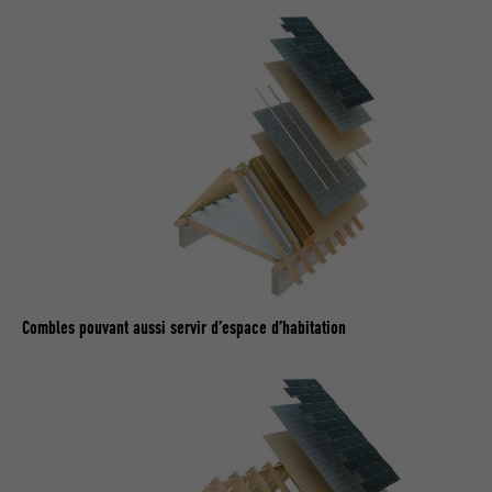
Utilisé par YouTube (Google) pour
UTILITÉ
enregistrer les paramètres utilisateur et
à d'autres fins non précisées
NOM
_gcl_au
FOURNISSEUR
Google AdSense
EXPIRATION
3 mois
Utilisé par Google AdSense pour tester
Combles pouvant aussi servir d’espace d’habitation
UTILITÉ
l'efficacité de la publicité sur les sites
Internet qui utilisent ses services.
NOM
_pinterest_ct_ua
FOURNISSEUR
Pinterest