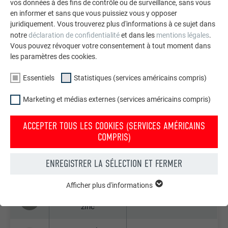
vos données à des fins de contrôle ou de surveillance, sans vous
en informer et sans que vous puissiez vous y opposer
03 P.10 noir
9005
juridiquement. Vous trouverez plus d'informations à ce sujet dans
notre
déclaration de confidentialité
et dans les
mentions légales
.
Vous pouvez révoquer votre consentement à tout moment dans
04 P.10 rouge
8004
les paramètres des cookies.
tuile
Essentiels
Statistiques (services américains compris)
05 P.10 rouge
3009
oxyde
Marketing et médias externes (services américains compris)
06 P.10 vert
ACCEPTER TOUS LES COOKIES (SERVICES AMÉRICAINS
6005
mousse
COMPRIS)
07 P.10 gris
ENREGISTRER LA SÉLECTION ET FERMER
7005
souris
Afficher plus d'informations
ESSENTIELS
08 P.10 gris de
Les cookies du groupe « Essentiels » sont nécessaires aux
7030
zinc
fonctions de base du site Internet. Ils garantissent que le site
Internet fonctionne correctement.