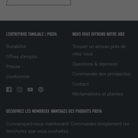
UTILITÉ
LinkedIn pour suivre l'utilisation de
services intégrés.
NOM
bscookie
L’ENTREPRISE FAMILIALE | PREFA
NOUS VOUS OFFRONS NOTRE AIDE
FOURNISSEUR
LinkedIn
Durabilité
Trouver un artisan près de
chez vous
Offres d’emploi
EXPIRATION
2 ans
Questions & réponses
Presse
Utilisé par le service de réseau social
Commander des prospectus
Conformité
UTILITÉ
LinkedIn pour suivre l'utilisation de
Contact
services intégrés
Réclamations et plaintes
NOM
UserMatchHistory
DÉCOUVREZ LES NOMBREUX AVANTAGES DES PRODUITS PREFA
FOURNISSEUR
LinkedIn
Convainquez-vous maintenant! Commandez simplement les
brochures que vous souhaitez.
EXPIRATION
29 jours