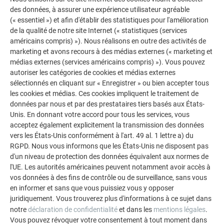
des données, à assurer une expérience utilisateur agréable
(« essentiel ») et afin d'établir des statistiques pour l'amélioration
de la qualité de notre site Internet (« statistiques (services
américains compris) »). Nous réalisons en outre des activités de
marketing et avons recours à des médias externes (« marketing et
médias externes (services américains compris) »). Vous pouvez
autoriser les catégories de cookies et médias externes
MINDESTDACHNEIGUNG BEI PREFA DACHSCHINDELN:
sélectionnés en cliquant sur « Enregistrer » ou bien accepter tous
Ab 25° (ca. 47%) Verlegung nur auf Vollschalung
les cookies et médias. Ces cookies impliquent le traitement de
données par nous et par des prestataires tiers basés aux États-
Unis. En donnant votre accord pour tous les services, vous
acceptez également explicitement la transmission des données
vers les États-Unis conformément à l'art. 49 al. 1 lettre a) du
RGPD. Nous vous informons que les États-Unis ne disposent pas
d'un niveau de protection des données équivalent aux normes de
l'UE. Les autorités américaines peuvent notamment avoir accès à
vos données à des fins de contrôle ou de surveillance, sans vous
en informer et sans que vous puissiez vous y opposer
juridiquement. Vous trouverez plus d'informations à ce sujet dans
notre
déclaration de confidentialité
et dans les
mentions légales
.
Vous pouvez révoquer votre consentement à tout moment dans