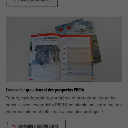
DEMANDER UNE OFFRE
FOURNISSEUR
Google Optimize
NOM
lang
EXPIRATION
90 jours
FOURNISSEUR
LinkedIn
Est placé afin de tester si le navigateur
UTILITÉ
autorise l'utilisation de cookies. Ne
EXPIRATION
Session
contient aucun élément d'identification.
Utilisé par LinkedIn lorsqu'un site
UTILITÉ
Internet contient une fenêtre « Suivez-
nous » intégrée.
NOM
bcookie
Commander gratuitement des prospectus PREFA
FOURNISSEUR
LinkedIn
Toiture, façade, solaire, gouttières et protection contre les
crues – avec les produits PREFA en aluminium, votre maison
EXPIRATION
2 ans
est non seulement jolie, mais aussi bien protégée !
Utilisé par le service de réseau social
COMMANDER GRATUITEMENT