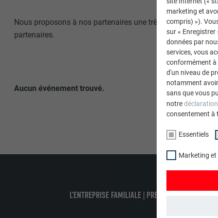
site Internet (« 
marketing et avo
Nous proposons à nos partenaires une très large palette de c
compris) »). Vous
sur « Enregistrer
partenaires.
données par nous 
services, vous a
conformément à l'
d'un niveau de p
notamment avoir 
Aucun événement trouvé.
sans que vous pu
notre
déclaration
consentement à 
Essentiels
Marketing et
L’ENTREPRISE FAMILIALE | PREFA