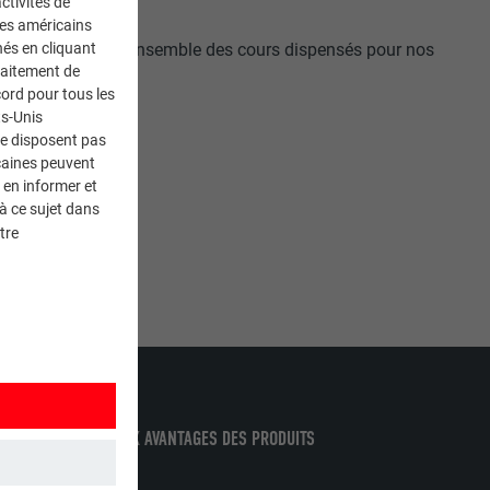
ctivités de
ces américains
vous allez trouver l’ensemble des cours dispensés pour nos
nés en cliquant
traitement de
ord pour tous les
ts-Unis
ne disposent pas
caines peuvent
 en informer et
à ce sujet dans
tre
VREZ LES NOMBREUX AVANTAGES DES PRODUITS
A