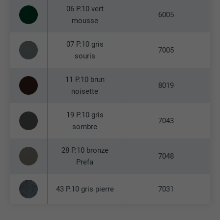
06 P.10 vert
6005
mousse
07 P.10 gris
7005
souris
11 P.10 brun
8019
noisette
19 P.10 gris
7043
sombre
28 P.10 bronze
7048
Prefa
43 P.10 gris pierre
7031