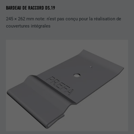
Est utilisé par Pinterest pour suivre
BARDEAU DE RACCORD DS.19
UTILITÉ
l'utilisation des services.
245 × 262 mm note: n’est pas conçu pour la réalisation de
couvertures intégrales
NOM
__cfduid
FOURNISSEUR
Adsymptotic.com
EXPIRATION
1 mois
Cookie utilisé pour identifier des clients
différents derrière une même adresse IP
UTILITÉ
et appliquer des paramètres de sécurité
en fonction des clients.
NOM
U
FOURNISSEUR
Adsymptotic.com