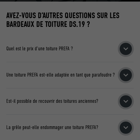
AVEZ-VOUS D’AUTRES QUESTIONS SUR LES
BARDEAUX DE TOITURE DS.19 ?
Quel est le prix d'une toiture PREFA ?
Nous aimerions pouvoir vous indiquer un prix global ou vous
donner une indication de prix pour chaque tuile ou bardeau
Une toiture PREFA est-elle adaptée en tant que parafoudre ?
de toiture. Ce n’est malheureusement pas si simple car, pour
une toiture PREFA, notre installateur professionnel doit
La réglementation repose sur la norme ÖVE/
effectuer des calculs minutieux.
ÖNORM EN 62305-3, applicable en Autriche. Les normes et
Est-il possible de recouvrir des toitures anciennes?
règlements nationaux doivent être respectés.
EN SAVOIR PLUS SUR LE PRIX
En raison de leur faible poids, les tuiles, bardeaux de toiture,
À PROPOS DE LA PROTECTION CONTRE LA FOUDRE
losanges de toiture et panneaux FX.12 PREFA
sont
La grêle peut-elle endommager une toiture PREFA?
parfaitement adaptés au recouvrement de toitures anciennes