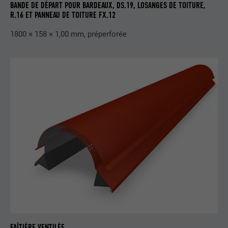
BANDE DE DÉPART POUR BARDEAUX, DS.19, LOSANGES DE TOITURE,
Enregistre un identifiant unique sur les
R.16 ET PANNEAU DE TOITURE FX.12
appareils mobiles afin de permettre un
UTILITÉ
suivi se basant sur une localisation GPS
1800 × 158 × 1,00 mm, préperforée
géographique.
NOM
VISITOR_INFO1_LIVE
FOURNISSEUR
YouTube
EXPIRATION
179 jours
UTILITÉ
Mesure de la bande passante YouTube
NOM
YSC
FOURNISSEUR
YouTube
FAÎTIÈRE VENTILÉE
EXPIRATION
Session