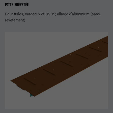
PATTE BREVETÉE
EXPIRATION
3 mois
Pour tuiles, bardeaux et DS.19; alliage d’aluminium (sans
UTILITÉ
Cookie identificateur de navigateur
revêtement)
NOM
li_sugr
FOURNISSEUR
LinkedIn
EXPIRATION
3 mois
UTILITÉ
Cookie identificateur de navigateur
NOM
GPS
FOURNISSEUR
YouTube
EXPIRATION
1 jour