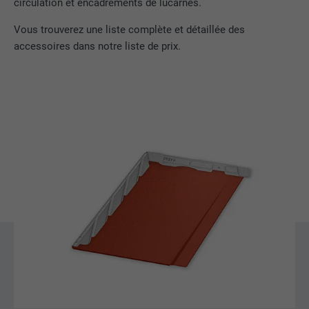
circulation et encadrements de lucarnes.
EXPIRATION
1 an
Vous trouverez une liste complète et détaillée des
accessoires dans notre liste de prix.
Utilisé par Google DoubleClick pour
enregistrer et signaler les actions d'un
utilisateur sur le site Internet après
l'affichage d'une annonce du
UTILITÉ
fournisseur ou après que l'utilisateur a
cliqué sur une annonce du fournisseur,
avec pour objectif de mesurer l'efficacité
d'une publicité et d'afficher des
publicités plus ciblées pour l'utilisateur.
NOM
_pin_unauth
FOURNISSEUR
Pinterest
EXPIRATION
1 an