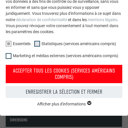
vos données à des fins de contrôle ou de surveillance, sans vous
en informer et sans que vous puissiez vous y opposer
EN SAVOIR PLUS SUR LES BANDES D’ATTÉNUATION SONORE
juridiquement. Vous trouverez plus d'informations à ce sujet dans
notre
déclaration de confidentialité
et dans les
mentions légales
.
Vous pouvez révoquer votre consentement à tout moment dans
les paramètres des cookies.
Essentiels
Statistiques (services américains compris)
INFORMATIONS TECHNIQUES
Marketing et médias externes (services américains compris)
MATÉRIAU
ACCEPTER TOUS LES COOKIES (SERVICES AMÉRICAINS
COMPRIS)
aluminium prélaqué de 0,7mm d’épaisseur
ENREGISTRER LA SÉLECTION ET FERMER
FINITION STANDARD
Afficher plus d'informations
ESSENTIELS
stucco
Les cookies du groupe « Essentiels » sont nécessaires aux
fonctions de base du site Internet. Ils garantissent que le site
DIMENSIONS
Internet fonctionne correctement.