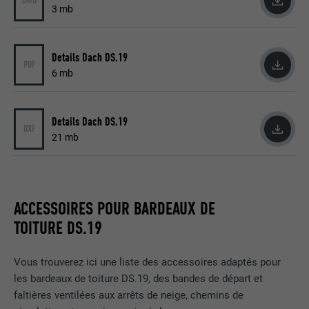
DWG
3 mb
une série de produits publicitaires, par
UTILITÉ
exemple des offres en temps réel
d'annonceurs tiers.
Details Dach DS.19
PDF
6 mb
NOM
fr
FOURNISSEUR
Facebook
Details Dach DS.19
DXF
21 mb
EXPIRATION
3 mois
Est utilisé par Facebook pour afficher
une série de produits publicitaires, par
ACCESSOIRES POUR BARDEAUX DE
UTILITÉ
exemple des offres en temps réel
TOITURE DS.19
d'annonceurs tiers.
Vous trouverez ici une liste des accessoires adaptés pour
NOM
IDE
les bardeaux de toiture DS.19, des bandes de départ et
faîtières ventilées aux arrêts de neige, chemins de
FOURNISSEUR
doubleclick.net