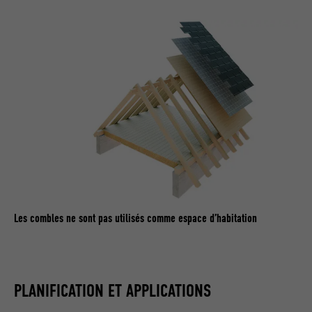
EXPIRATION
2 ans
Utilisé par le service de réseau social
UTILITÉ
LinkedIn pour suivre l'utilisation de
services intégrés.
NOM
bscookie
FOURNISSEUR
LinkedIn
EXPIRATION
2 ans
Les combles ne sont pas utilisés comme espace d’habitation
Utilisé par le service de réseau social
UTILITÉ
LinkedIn pour suivre l'utilisation de
services intégrés
PLANIFICATION ET APPLICATIONS
NOM
UserMatchHistory