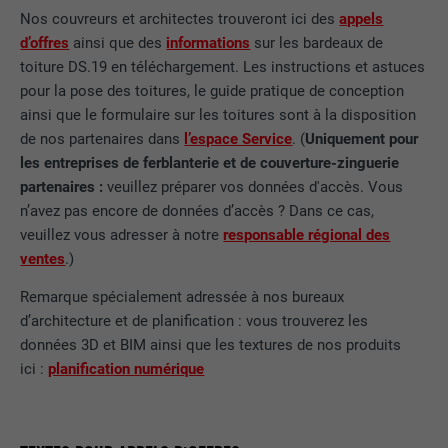
Nos couvreurs et architectes trouveront ici des
appels
FOURNISSEUR
LinkedIn
d’offres
ainsi que des
informations
sur les bardeaux de
toiture DS.19 en téléchargement. Les instructions et astuces
EXPIRATION
29 jours
pour la pose des toitures, le guide pratique de conception
ainsi que le formulaire sur les toitures sont à la disposition
Est utilisé pour suivre l'utilisateur sur
de nos partenaires dans
l’espace Service
. (
Uniquement pour
plusieurs sites Internet afin d'afficher de
UTILITÉ
les entreprises de ferblanterie et de couverture-zinguerie
la publicité adaptée aux préférences de
partenaires :
veuillez préparer vos données d'accès. Vous
l'utilisateur.
n’avez pas encore de données d’accès ? Dans ce cas,
veuillez vous adresser à notre
responsable régional des
ventes
.)
NOM
lidc
Remarque spécialement adressée à nos bureaux
FOURNISSEUR
LinkedIn
d’architecture et de planification : vous trouverez les
données 3D et BIM ainsi que les textures de nos produits
EXPIRATION
1 jour
ici :
planification numérique
Utilisé par le service de réseau social
UTILITÉ
LinkedIn pour suivre l'utilisation de
services intégrés