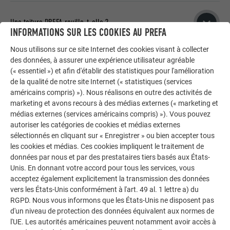
existantes.
Les toitures PREFA avec surface stucco sont insensibles
aux petits grêlons. En cas d’averse de grêle extrême, comme
Une toiture PREFA rouille-t-elle ?
À PROPOS DE LA COUVERTURE
INFORMATIONS SUR LES COOKIES AU PREFA
avec tous les autres matériaux de couverture, certains
dommages fonctionnels sur la toiture ne sont pas à exclure.
Nous utilisons sur ce site Internet des cookies visant à collecter
La corrosion des métaux désigne la destruction des métaux
des données, à assurer une expérience utilisateur agréable
suite à des réactions chimiques ou électrochimiques avec
À PROPOS DE LA GRÊLE
(« essentiel ») et afin d'établir des statistiques pour l'amélioration
leur environnement. Le type de corrosion le plus connu est le
de la qualité de notre site Internet (« statistiques (services
phénomène de rouille pour le fer.
américains compris) »). Nous réalisons en outre des activités de
marketing et avons recours à des médias externes (« marketing et
LES BANDES D’ATTÉNUATION SONORE RENDENT LES
À PROPOS DE LA ROUILLE
BARDEAUX DE TOITURE DS.19 SILENCIEUX
médias externes (services américains compris) »). Vous pouvez
LE CONSEIL DE L’EXPERT
autoriser les catégories de cookies et médias externes
sélectionnés en cliquant sur « Enregistrer » ou bien accepter tous
les cookies et médias. Ces cookies impliquent le traitement de
Les toitures en aluminium sont moins bruyantes qu'on ne le
données par nous et par des prestataires tiers basés aux États-
prétend. Les bruits sont perçus par chacun de manière
Unis. En donnant votre accord pour tous les services, vous
différente. Afin de réduire les émissions sonores au
acceptez également explicitement la transmission des données
maximum, les bardeaux de toiture DS.19 sont équipés d’une
vers les États-Unis conformément à l'art. 49 al. 1 lettre a) du
bande d’atténuation sonore (FD.TEC). Pour un confort encore
RGPD. Nous vous informons que les États-Unis ne disposent pas
meilleur, nous recommandons d’utiliser une couche de
d'un niveau de protection des données équivalent aux normes de
l'UE. Les autorités américaines peuvent notamment avoir accès à
séparation bitumineuse plus épaisse.