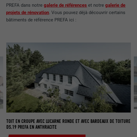
PREFA dans notre
galerie de références
et notre
galerie de
projets de rénovation
. Vous pouvez déjà découvrir certains
bâtiments de référence PREFA ici :
HA
P.
TOIT EN CROUPE AVEC LUCARNE RONDE ET AVEC BARDEAUX DE TOITURE
DS.19 PREFA EN ANTHRACITE