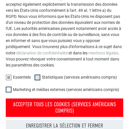
acceptez également explicitement la transmission des données
L'extension des fameux Sidings : introduction du
vers les États-Unis conformément à l'art. 49 al. 1 lettre a) du
Siding.X
RGPD. Nous vous informons que les États-Unis ne disposent pas
d'un niveau de protection des données équivalent aux normes de
2019
l'UE. Les autorités américaines peuvent notamment avoir accès à
vos données à des fins de contrôle ou de surveillance, sans vous
Introduction du
bardeau DS.19
grand format
en informer et sans que vous puissiez vous y opposer
juridiquement. Vous trouverez plus d'informations à ce sujet dans
Système d'évacuation des eaux pluviales avec peinture
notre
déclaration de confidentialité
et dans les
mentions légales
.
P.10
(dans trois couleurs : P.10 anthracite, P.10 gris
Vous pouvez révoquer votre consentement à tout moment dans
souris, P.10 brun)
les paramètres des cookies.
2020
Essentiels
Statistiques (services américains compris)
Introduction du panneau composite en
aluminium
Marketing et médias externes (services américains compris)
PREFABOND
Introduction de trois nouvelles couleurs imitation bois
ACCEPTER TOUS LES COOKIES (SERVICES AMÉRICAINS
pour les
Sidings PREFA
(noyer foncé, chêne gris, chêne
COMPRIS)
naturel)
ENREGISTRER LA SÉLECTION ET FERMER