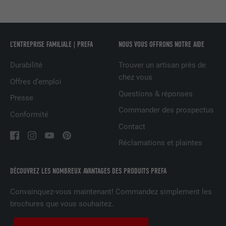
UTILITÉ
LinkedIn pour suivre l'utilisation de
services intégrés
L’ENTREPRISE FAMILIALE | PREFA
NOUS VOUS OFFRONS NOTRE AIDE
NOM
UserMatchHistory
Durabilité
Trouver un artisan près de
chez vous
FOURNISSEUR
LinkedIn
Offres d’emploi
Questions & réponses
Presse
EXPIRATION
29 jours
Commander des prospectus
Conformité
Est utilisé pour suivre l'utilisateur sur
Contact
plusieurs sites Internet afin d'afficher de
UTILITÉ
Réclamations et plaintes
la publicité adaptée aux préférences de
l'utilisateur.
DÉCOUVREZ LES NOMBREUX AVANTAGES DES PRODUITS PREFA
NOM
lidc
Convainquez-vous maintenant! Commandez simplement les
brochures que vous souhaitez.
FOURNISSEUR
LinkedIn