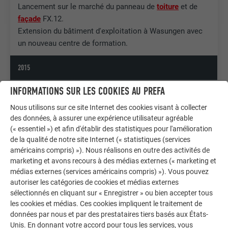
Lancement sur le marché du panneau de
toiture
et de
façade
FX.12.
Extension du bâtiment d'exploitation à Wasungen avec
un nouveau centre de formation.
2015
INFORMATIONS SUR LES COOKIES AU PREFA
PREFA présente une toute nouvelle forme pour exprimer
la créativité dans le domaine de l’écoulement des
Nous utilisons sur ce site Internet des cookies visant à collecter
eauxsentiert.
des données, à assurer une expérience utilisateur agréable
(« essentiel ») et afin d'établir des statistiques pour l'amélioration
de la qualité de notre site Internet (« statistiques (services
2016
américains compris) »). Nous réalisons en outre des activités de
marketing et avons recours à des médias externes (« marketing et
Les innovations PREFA associent l’esthétique des
médias externes (services américains compris) »). Vous pouvez
grands formats à une manipulation nettement optimisée
autoriser les catégories de cookies et médias externes
pour le montage
sélectionnés en cliquant sur « Enregistrer » ou bien accepter tous
les cookies et médias. Ces cookies impliquent le traitement de
2018
données par nous et par des prestataires tiers basés aux États-
Unis. En donnant votre accord pour tous les services, vous