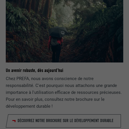
NOM
bcookie
FOURNISSEUR
LinkedIn
EXPIRATION
2 ans
Utilisé par le service de réseau social
UTILITÉ
LinkedIn pour suivre l'utilisation de
services intégrés.
Un avenir robuste, dès aujourd'hui
Chez PREFA, nous avons conscience de notre
responsabilité. C'est pourquoi nous attachons une grande
NOM
bscookie
importance à l'utilisation efficace de ressources précieuses.
Pour en savoir plus, consultez notre brochure sur le
FOURNISSEUR
LinkedIn
développement durable !
EXPIRATION
2 ans
DÉCOUVREZ NOTRE BROCHURE SUR LE DÉVELOPPEMENT DURABLE
Utilisé par le service de réseau social