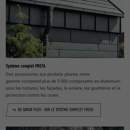
EXPIRATION
1 jour
NOM
lang
Enregistre un identifiant unique utilisé
pour générer des données statistiques
FOURNISSEUR
ads.linkedin.com
UTILITÉ
sur la manière dont l'utilisateur utilise le
site Internet.
EXPIRATION
Session
Enregistre la langue choisie par
UTILITÉ
NOM
_gaexp
l'utilisateur pour un site Internet.
Système complet PREFA
FOURNISSEUR
Google Optimize
Des accessoires aux produits phares, notre
NOM
lang
EXPIRATION
90 jours
gamme comprend plus de 5 000 composants en aluminium
pour les toitures, les façades, le solaire, les gouttières et la
FOURNISSEUR
LinkedIn
Est placé afin de tester si le navigateur
protection contre les crues.
UTILITÉ
autorise l'utilisation de cookies. Ne
EXPIRATION
Session
contient aucun élément d'identification.
EN SAVOIR PLUS : SUR LE SYSTÈME COMPLET PREFA
Utilisé par LinkedIn lorsqu'un site
UTILITÉ
Internet contient une fenêtre « Suivez-
nous » intégrée.