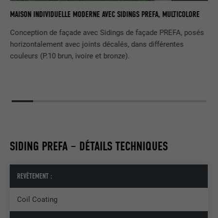
Est utilisé par Pinterest pour suivre
RE
UTILITÉ
MAISON INDIVIDUELLE MODERNE AVEC SIDINGS PREFA, MULTICOLORE
l'utilisation des services.
Conception de façade avec Sidings de façade PREFA, posés
horizontalement avec joints décalés, dans différentes
NOM
__cfduid
couleurs (P.10 brun, ivoire et bronze).
FOURNISSEUR
Adsymptotic.com
EXPIRATION
1 mois
Cookie utilisé pour identifier des clients
différents derrière une même adresse IP
UTILITÉ
et appliquer des paramètres de sécurité
SIDING PREFA – DÉTAILS TECHNIQUES
en fonction des clients.
REVÊTEMENT :
NOM
U
Coil Coating
FOURNISSEUR
Adsymptotic.com