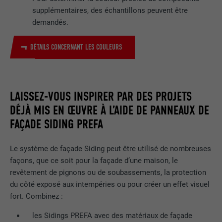
une série de produits publicitaires, par
supplémentaires, des échantillons peuvent être
UTILITÉ
exemple des offres en temps réel
demandés.
d'annonceurs tiers.
DÉTAILS CONCERNANT LES COULEURS
NOM
fr
FOURNISSEUR
Facebook
LAISSEZ-VOUS INSPIRER PAR DES PROJETS
DÉJÀ MIS EN ŒUVRE À L’AIDE DE PANNEAUX DE
EXPIRATION
3 mois
FAÇADE SIDING PREFA
Est utilisé par Facebook pour afficher
une série de produits publicitaires, par
UTILITÉ
Le système de façade Siding peut être utilisé de nombreuses
exemple des offres en temps réel
façons, que ce soit pour la façade d’une maison, le
d'annonceurs tiers.
revêtement de pignons ou de soubassements, la protection
du côté exposé aux intempéries ou pour créer un effet visuel
fort. Combinez :
NOM
IDE
les Sidings PREFA avec des matériaux de façade
FOURNISSEUR
doubleclick.net