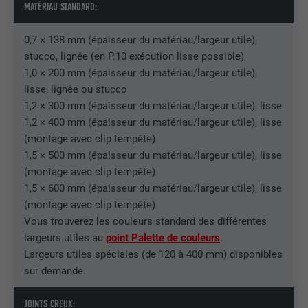
MATÉRIAU STANDARD:
EXPIRATION
3 mois
0,7 × 138 mm (épaisseur du matériau/largeur utile),
UTILITÉ
Cookie identificateur de navigateur
stucco, lignée (en P.10 exécution lisse possible)
1,0 × 200 mm (épaisseur du matériau/largeur utile),
lisse, lignée ou stucco
NOM
li_sugr
1,2 × 300 mm (épaisseur du matériau/largeur utile), lisse
FOURNISSEUR
LinkedIn
1,2 × 400 mm (épaisseur du matériau/largeur utile), lisse
(montage avec clip tempête)
EXPIRATION
3 mois
1,5 × 500 mm (épaisseur du matériau/largeur utile), lisse
(montage avec clip tempête)
UTILITÉ
Cookie identificateur de navigateur
1,5 × 600 mm (épaisseur du matériau/largeur utile), lisse
(montage avec clip tempête)
Vous trouverez les couleurs standard des différentes
NOM
GPS
largeurs utiles au
point Palette de couleurs
.
Largeurs utiles spéciales (de 120 à 400 mm) disponibles
FOURNISSEUR
YouTube
sur demande.
EXPIRATION
1 jour
JOINTS CREUX: