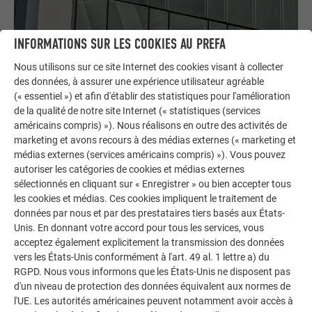
INFORMATIONS SUR LES COOKIES AU PREFA
Nous utilisons sur ce site Internet des cookies visant à collecter
SIDING PERFORÉ – DES OPTIONS DE DESIGN
des données, à assurer une expérience utilisateur agréable
POLYVALENTES
(« essentiel ») et afin d'établir des statistiques pour l'amélioration
de la qualité de notre site Internet (« statistiques (services
Les
Sidings perforés
sont un élément de design polyvalent
américains compris) »). Nous réalisons en outre des activités de
marketing et avons recours à des médias externes (« marketing et
dans le domaine des façades. Les applications sont
médias externes (services américains compris) »). Vous pouvez
multiples : il peut s'agir d'encastrements techniques sur
autoriser les catégories de cookies et médias externes
toits plats, de brise-vue dans les escaliers et les parkings ou
sélectionnés en cliquant sur « Enregistrer » ou bien accepter tous
de recouvrement d’ouvertures de fenêtres.
les cookies et médias. Ces cookies impliquent le traitement de
données par nous et par des prestataires tiers basés aux États-
Unis. En donnant votre accord pour tous les services, vous
acceptez également explicitement la transmission des données
VERTICAUX
vers les États-Unis conformément à l'art. 49 al. 1 lettre a) du
RGPD. Nous vous informons que les États-Unis ne disposent pas
d'un niveau de protection des données équivalent aux normes de
l'UE. Les autorités américaines peuvent notamment avoir accès à