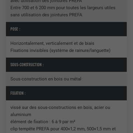
avec utilisation des jointures PREFA
Entre 700 et 6 200 mm pour toutes les largeurs utiles
Utilisé par YouTube (Google) pour
sans utilisation des jointures PREFA
UTILITÉ
enregistrer les paramètres utilisateur et
à d'autres fins non précisées
POSE :
Horizontalement, verticalement et de biais
NOM
_gcl_au
Fixations invisibles (système de rainure/languette)
FOURNISSEUR
Google AdSense
SOUS-CONSTRUCTION :
EXPIRATION
3 mois
Sous-construction en bois ou métal
Utilisé par Google AdSense pour tester
UTILITÉ
l'efficacité de la publicité sur les sites
FIXATION :
Internet qui utilisent ses services.
vissé sur des sous-constructions en bois, acier ou
aluminium
NOM
_pinterest_ct_ua
élément de fixation : 6 à 9 par m²
clip tempête PREFA pour 400×1,2 mm, 500×1,5 mm et
FOURNISSEUR
Pinterest