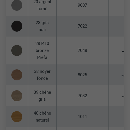
20 argent
9007
fumé
EXPIRATION
2 ans
23 gris
Utilisé par le service de réseau social
7022
noir
UTILITÉ
LinkedIn pour suivre l'utilisation de
services intégrés.
28 P.10
bronze
7048
NOM
bscookie
Prefa
FOURNISSEUR
LinkedIn
38 noyer
8025
foncé
EXPIRATION
2 ans
39 chêne
Utilisé par le service de réseau social
7032
gris
UTILITÉ
LinkedIn pour suivre l'utilisation de
services intégrés
40 chêne
1011
naturel
NOM
UserMatchHistory