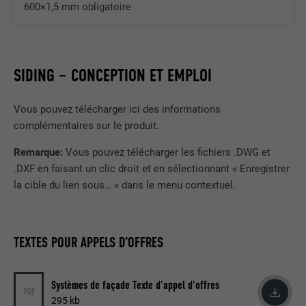
600×1,5 mm obligatoire
EXPIRATION
1 an
Ce cookie comprend un identifiant
SIDING – CONCEPTION ET EMPLOI
unique universel (UUID) permettant de
UTILITÉ
grouper les actions effectuées sur
plusieurs pages lorsque l'utilisateur ne
Vous pouvez télécharger ici des informations
peut pas être identifié clairement.
complémentaires sur le produit.
Remarque:
Vous pouvez télécharger les fichiers .DWG et
NOM
li_gc
.DXF en faisant un clic droit et en sélectionnant « Enregistrer
la cible du lien sous… » dans le menu contextuel.
FOURNISSEUR
LinkedIn
EXPIRATION
2 ans
TEXTES POUR APPELS D’OFFRES
Sert à enregistrer l'autorisation de
UTILITÉ
l'utilisateur à utiliser des cookies pour
Systèmes de façade Texte d'appel d'offres
des fonctions non essentielles.
PDF
295 kb