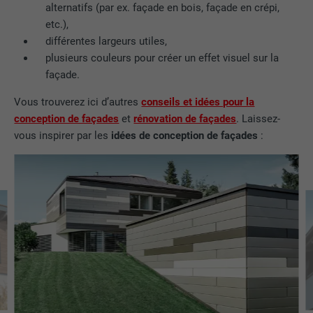
alternatifs (par ex. façade en bois, façade en crépi,
etc.),
EXPIRATION
1 an
différentes largeurs utiles,
plusieurs couleurs pour créer un effet visuel sur la
Utilisé par Google DoubleClick pour
façade.
enregistrer et signaler les actions d'un
utilisateur sur le site Internet après
Vous trouverez ici d’autres
conseils et idées pour la
l'affichage d'une annonce du
conception de façades
et
rénovation de façades
. Laissez-
UTILITÉ
fournisseur ou après que l'utilisateur a
vous inspirer par les
idées de conception de façades
:
cliqué sur une annonce du fournisseur,
avec pour objectif de mesurer l'efficacité
d'une publicité et d'afficher des
publicités plus ciblées pour l'utilisateur.
NOM
_pin_unauth
FOURNISSEUR
Pinterest
EXPIRATION
1 an