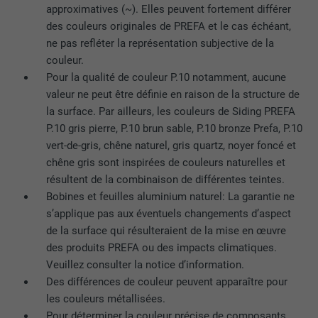
approximatives (~). Elles peuvent fortement différer
des couleurs originales de PREFA et le cas échéant,
ne pas refléter la représentation subjective de la
NOM
lissc
couleur.
FOURNISSEUR
LinkedIn
Pour la qualité de couleur P.10 notamment, aucune
valeur ne peut être définie en raison de la structure de
EXPIRATION
1 an
la surface. Par ailleurs, les couleurs de Siding PREFA
P.10 gris pierre, P.10 brun sable, P.10 bronze Prefa, P.10
Est utilisé pour garantir que le même
vert-de-gris, chêne naturel, gris quartz, noyer foncé et
UTILITÉ
attribut SameSite est disponible pour
chêne gris sont inspirées de couleurs naturelles et
tous les cookies dans ce navigateur
résultent de la combinaison de différentes teintes.
Bobines et feuilles aluminium naturel: La garantie ne
s’applique pas aux éventuels changements d’aspect
NOM
_fbp
de la surface qui résulteraient de la mise en œuvre
des produits PREFA ou des impacts climatiques.
FOURNISSEUR
Facebook
Veuillez consulter la notice d’information.
Des différences de couleur peuvent apparaître pour
EXPIRATION
3 mois
les couleurs métallisées.
Est utilisé par Facebook pour afficher
Pour déterminer la couleur précise de composants