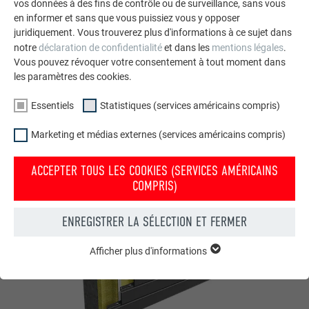
vos données à des fins de contrôle ou de surveillance, sans vous
en informer et sans que vous puissiez vous y opposer
juridiquement. Vous trouverez plus d'informations à ce sujet dans
notre
déclaration de confidentialité
et dans les
mentions légales
.
Vous pouvez révoquer votre consentement à tout moment dans
les paramètres des cookies.
Essentiels
Statistiques (services américains compris)
Système de façade avec Sidings verticaux, sur sous-construction en
métal
Marketing et médias externes (services américains compris)
HORIZONTAUX
ACCEPTER TOUS LES COOKIES (SERVICES AMÉRICAINS
COMPRIS)
ENREGISTRER LA SÉLECTION ET FERMER
Afficher plus d'informations
ESSENTIELS
Les cookies du groupe « Essentiels » sont nécessaires aux
fonctions de base du site Internet. Ils garantissent que le site
Internet fonctionne correctement.