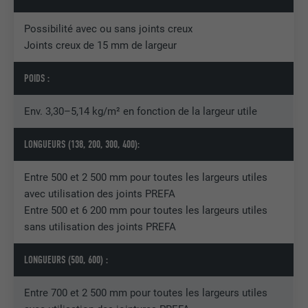
Enregistre un identifiant unique sur les
Possibilité avec ou sans joints creux
appareils mobiles afin de permettre un
UTILITÉ
suivi se basant sur une localisation GPS
Joints creux de 15 mm de largeur
géographique.
POIDS :
NOM
VISITOR_INFO1_LIVE
Env. 3,30–5,14 kg/m² en fonction de la largeur utile
FOURNISSEUR
YouTube
LONGUEURS (138, 200, 300, 400):
EXPIRATION
179 jours
Entre 500 et 2 500 mm pour toutes les largeurs utiles
avec utilisation des joints PREFA
UTILITÉ
Mesure de la bande passante YouTube
Entre 500 et 6 200 mm pour toutes les largeurs utiles
sans utilisation des joints PREFA
NOM
YSC
LONGUEURS (500, 600) :
FOURNISSEUR
YouTube
Entre 700 et 2 500 mm pour toutes les largeurs utiles
EXPIRATION
Session