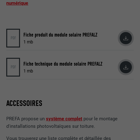
numérique
une série de produits publicitaires, par
UTILITÉ
exemple des offres en temps réel
d'annonceurs tiers.
Fiche produit du module solaire PREFALZ
PDF
NOM
fr
1 mb
FOURNISSEUR
Facebook
Fiche technique du module solaire PREFALZ
PDF
EXPIRATION
3 mois
1 mb
Est utilisé par Facebook pour afficher
une série de produits publicitaires, par
UTILITÉ
exemple des offres en temps réel
ACCESSOIRES
d'annonceurs tiers.
PREFA propose un
système complet
pour le montage
NOM
IDE
d'installations photovoltaïques sur toiture.
Vous trouverez une liste complète et détaillée des
FOURNISSEUR
doubleclick.net