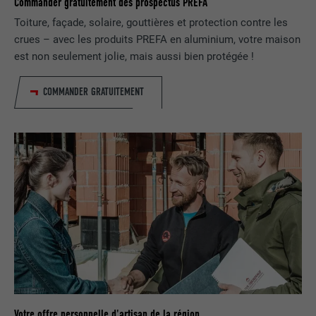
Commander gratuitement des prospectus PREFA
Toiture, façade, solaire, gouttières et protection contre les
NOM
lidc
crues – avec les produits PREFA en aluminium, votre maison
est non seulement jolie, mais aussi bien protégée !
FOURNISSEUR
LinkedIn
COMMANDER GRATUITEMENT
EXPIRATION
1 jour
Pour faciliter le choix des centres de
UTILITÉ
calcul
NOM
test_cookie
FOURNISSEUR
doubleclick.net
EXPIRATION
15 minutes
Est placé afin de tester si le navigateur
UTILITÉ
autorise l'utilisation de cookies. Ne
Votre offre personnelle d'artisan de la région