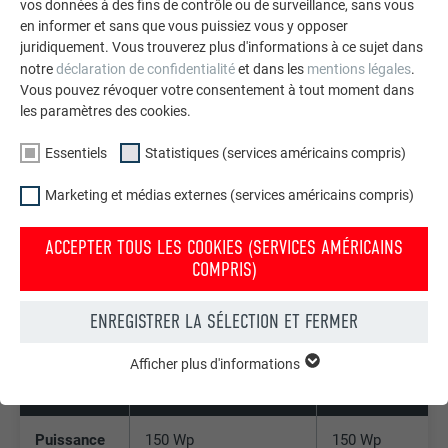
vos données à des fins de contrôle ou de surveillance, sans vous
en informer et sans que vous puissiez vous y opposer
juridiquement. Vous trouverez plus d'informations à ce sujet dans
COULEUR DES MODULES PHOTOVOLTAÏQUES ET
notre
déclaration de confidentialité
et dans les
mentions légales
.
DES FIXATIONS DE MODULE
Vous pouvez révoquer votre consentement à tout moment dans
les paramètres des cookies.
Les modules solaires PRFALZ sont disponibles en noir et
Essentiels
Statistiques (services américains compris)
sont livrés avec des fixations pour module assorties, en noir
anodisé.
Marketing et médias externes (services américains compris)
Le produit de toiture (bandes d'aluminium)
PREFALZ est
disponible dans des couleurs standard
.
ACCEPTER TOUS LES COOKIES (SERVICES AMÉRICAINS
COMPRIS)
ENREGISTRER LA SÉLECTION ET FERMER
INFORMATIONS TECHNIQUES
Afficher plus d'informations
ESSENTIELS
MODULE SOLAIRE PREFALZ 500
MODULE SOLAIRE PREF
Les cookies du groupe « Essentiels » sont nécessaires aux
fonctions de base du site Internet. Ils garantissent que le site
Internet fonctionne correctement.
Puissance
150 Wp
150 Wp