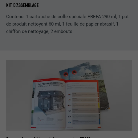
KIT D’ASSEMBLAGE
EXPIRATION
1 an
Contenu: 1 cartouche de colle spéciale PREFA 290 ml, 1 pot
de produit nettoyant 60 ml, 1 feuille de papier abrasif, 1
Ce cookie comprend un identifiant
chiffon de nettoyage, 2 embouts
unique universel (UUID) permettant de
UTILITÉ
grouper les actions effectuées sur
plusieurs pages lorsque l'utilisateur ne
peut pas être identifié clairement.
NOM
li_gc
FOURNISSEUR
LinkedIn
EXPIRATION
2 ans
Sert à enregistrer l'autorisation de
UTILITÉ
l'utilisateur à utiliser des cookies pour
des fonctions non essentielles.