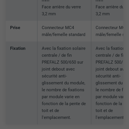
mm
mm
Afficher les informations relatives aux cookies
NOM
NID
Face arrière du verre
Face arrière du v
NOM
_gat
Ce cookie est essentiel au
3,2 mm
3,2 mm
fonctionnement de l'extension qui gère
FOURNISSEUR
Google
FOURNISSEUR
Google Analytics
le consentement pour les cookies. Il doit
UTILITÉ
Prise
Connecteur MC4
Connecteur MC4
être enregistré pour que l'outil sache
EXPIRATION
6 mois
EXPIRATION
1 jour
quels groupes de cookies ont été
mâle/femelle standard
mâle/femelle sta
acceptés par l'utilisateur.
Ce cookie comprend un identifiant
Est utilisé par Google Analytics pour
Fixation
Avec la fixation solaire
Avec la fixation s
unique via lequel vos paramètres
UTILITÉ
limiter le taux de sollicitation.
centrale / de fin
centrale / de fin
préférés et d'autres informations sont
enregistrés, en particulier la langue que
PREFALZ 500/650 sur
PREFALZ 500/650
UTILITÉ
vous préférez, combien de résultats de
joint debout avec
joint debout avec
NOM
_gid
recherche doivent être affichés par page
sécurité anti-
sécurité anti-
(p. ex. 10 ou 20) et si le filtre Google
glissement du module,
glissement du mo
FOURNISSEUR
Google Universal Analytics
SafeSearch doit être activé ou non.
le nombre de fixations
le nombre de fixa
par module varie en
par module varie
EXPIRATION
1 jour
fonction de la pente de
fonction de la pe
NOM
lang
toit et de
toit et de
Enregistre un identifiant unique utilisé
l'emplacement.
l'emplacement.
pour générer des données statistiques
FOURNISSEUR
ads.linkedin.com
UTILITÉ
sur la manière dont l'utilisateur utilise le