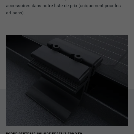
accessoires dans notre liste de prix (uniquement pour les
EXPIRATION
1 an
artisans).
Utilisé par Google DoubleClick pour
enregistrer et signaler les actions d'un
utilisateur sur le site Internet après
l'affichage d'une annonce du
UTILITÉ
fournisseur ou après que l'utilisateur a
cliqué sur une annonce du fournisseur,
avec pour objectif de mesurer l'efficacité
d'une publicité et d'afficher des
publicités plus ciblées pour l'utilisateur.
NOM
_pin_unauth
FOURNISSEUR
Pinterest
EXPIRATION
1 an