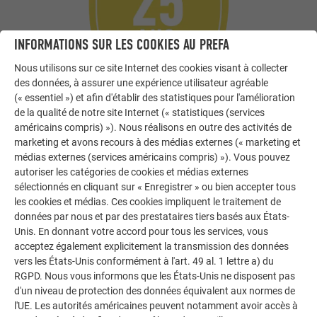
INFORMATIONS SUR LES COOKIES AU PREFA
Nous utilisons sur ce site Internet des cookies visant à collecter
des données, à assurer une expérience utilisateur agréable
(« essentiel ») et afin d'établir des statistiques pour l'amélioration
de la qualité de notre site Internet (« statistiques (services
américains compris) »). Nous réalisons en outre des activités de
marketing et avons recours à des médias externes (« marketing et
médias externes (services américains compris) »). Vous pouvez
autoriser les catégories de cookies et médias externes
sélectionnés en cliquant sur « Enregistrer » ou bien accepter tous
GARANTIE
les cookies et médias. Ces cookies impliquent le traitement de
données par nous et par des prestataires tiers basés aux États-
PREFA vous propose des
prestations de garantie
complètes
Unis. En donnant votre accord pour tous les services, vous
pour la solution photovoltaïque PREFALZ. Profitez d'une
acceptez également explicitement la transmission des données
tranquillité d'esprit totale avec un
rendement garanti de 25
vers les États-Unis conformément à l'art. 49 al. 1 lettre a) du
ans
. Même après cette période, les modules conservent
RGPD. Nous vous informons que les États-Unis ne disposent pas
d'un niveau de protection des données équivalent aux normes de
un rendement garanti de 85% de la puissance nominale.
l'UE. Les autorités américaines peuvent notamment avoir accès à