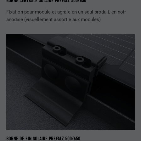
BORNE CENTRALE SOLAIRE PREFALZ 500/650
Est utilisé par Pinterest pour suivre
UTILITÉ
Fixation pour module et agrafe en un seul produit, en noir
l'utilisation des services.
anodisé (visuellement assortie aux modules)
NOM
__cfduid
FOURNISSEUR
Adsymptotic.com
EXPIRATION
1 mois
Cookie utilisé pour identifier des clients
différents derrière une même adresse IP
UTILITÉ
et appliquer des paramètres de sécurité
en fonction des clients.
NOM
U
FOURNISSEUR
Adsymptotic.com
BORNE DE FIN SOLAIRE PREFALZ 500/650