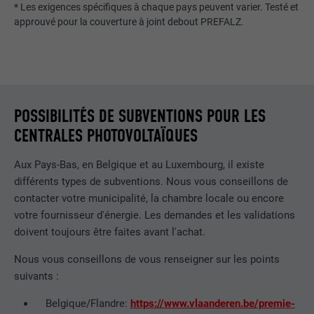
site Internet.
* Les exigences spécifiques à chaque pays peuvent varier. Testé et
EXPIRATION
Session
approuvé pour la couverture à joint debout PREFALZ.
Enregistre la langue choisie par
UTILITÉ
NOM
_gaexp
l'utilisateur pour un site Internet.
FOURNISSEUR
Google Optimize
NOM
lang
POSSIBILITÉS DE SUBVENTIONS POUR LES
EXPIRATION
90 jours
CENTRALES PHOTOVOLTAÏQUES
FOURNISSEUR
LinkedIn
Est placé afin de tester si le navigateur
UTILITÉ
autorise l'utilisation de cookies. Ne
Aux Pays-Bas, en Belgique et au Luxembourg, il existe
EXPIRATION
Session
contient aucun élément d'identification.
différents types de subventions. Nous vous conseillons de
contacter votre municipalité, la chambre locale ou encore
Utilisé par LinkedIn lorsqu'un site
UTILITÉ
Internet contient une fenêtre « Suivez-
votre fournisseur d'énergie. Les demandes et les validations
nous » intégrée.
doivent toujours être faites avant l'achat.
Nous vous conseillons de vous renseigner sur les points
suivants :
NOM
bcookie
Belgique/Flandre:
https://www.vlaanderen.be/premie-
FOURNISSEUR
LinkedIn