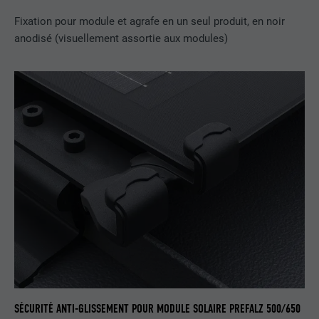
EXPIRATION
3 mois
Fixation pour module et agrafe en un seul produit, en noir
anodisé (visuellement assortie aux modules)
UTILITÉ
Cookie identificateur de navigateur
NOM
li_sugr
FOURNISSEUR
LinkedIn
EXPIRATION
3 mois
UTILITÉ
Cookie identificateur de navigateur
NOM
GPS
FOURNISSEUR
YouTube
EXPIRATION
1 jour
SÉCURITÉ ANTI-GLISSEMENT POUR MODULE SOLAIRE PREFALZ 500/650