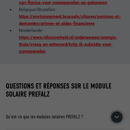
van-fluvius-voor-zonnepanelen-op-gebouwen
Belgique/Bruxelles:
EXPIRATION
2 ans
https://environnement.brussels/citoyen/services-et-
demandes/primes-et-aides-financieres
Utilisé par le service de réseau social
UTILITÉ
LinkedIn pour suivre l'utilisation de
Niederlande:
services intégrés.
https://www.rijksoverheid.nl/onderwerpen/energie-
thuis/vraag-en-antwoord/krijg-ik-subsidie-voor-
zonnepanelen
NOM
bscookie
FOURNISSEUR
LinkedIn
EXPIRATION
2 ans
QUESTIONS ET RÉPONSES SUR LE MODULE
SOLAIRE PREFALZ
Utilisé par le service de réseau social
UTILITÉ
LinkedIn pour suivre l'utilisation de
services intégrés
Qu'est-ce que les modules solaires PREFALZ ?
NOM
UserMatchHistory