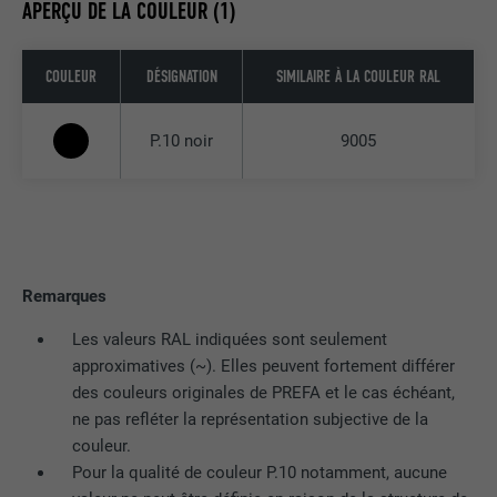
APERÇU DE LA COULEUR (1)
Utilisé par YouTube (Google) pour
UTILITÉ
enregistrer les paramètres utilisateur et
COULEUR
DÉSIGNATION
SIMILAIRE À LA COULEUR RAL
à d'autres fins non précisées
P.10 noir
9005
NOM
_gcl_au
FOURNISSEUR
Google AdSense
EXPIRATION
3 mois
Remarques
Utilisé par Google AdSense pour tester
Les valeurs RAL indiquées sont seulement
UTILITÉ
l'efficacité de la publicité sur les sites
approximatives (~). Elles peuvent fortement différer
Internet qui utilisent ses services.
des couleurs originales de PREFA et le cas échéant,
ne pas refléter la représentation subjective de la
couleur.
NOM
_pinterest_ct_ua
Pour la qualité de couleur P.10 notamment, aucune
FOURNISSEUR
Pinterest