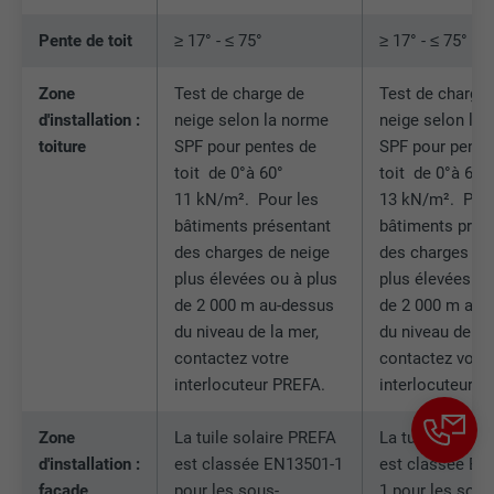
contient aucun élément d'identification.
Pente de toit
≥ 17° - ≤ 75°
≥ 17° - ≤ 75°
Zone
Test de charge de
Test de charge
d'installation :
neige selon la norme
neige selon la
toiture
SPF pour pentes de
SPF pour pente
toit de 0°à 60°
toit de 0°à 60°
11 kN/m². Pour les
13 kN/m². Pour
bâtiments présentant
bâtiments prés
des charges de neige
des charges de
plus élevées ou à plus
plus élevées ou
de 2 000 m au-dessus
de 2 000 m au-
du niveau de la mer,
du niveau de la
contactez votre
contactez votr
interlocuteur PREFA.
interlocuteur P
Zone
La tuile solaire PREFA
La tuile solair
d'installation :
est classée EN13501-1
est classée EN
façade
pour les sous-
1 pour les sous