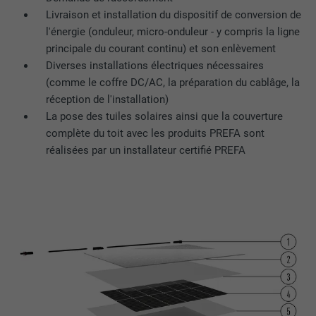
site Internet.
EXPIRATION
Session
Livraison et installation du dispositif de conversion de
l'énergie (onduleur, micro-onduleur - y compris la ligne
Enregistre la langue choisie par
principale du courant continu) et son enlèvement
UTILITÉ
NOM
_gaexp
l'utilisateur pour un site Internet.
Diverses installations électriques nécessaires
(comme le coffre DC/AC, la préparation du cablâge, la
FOURNISSEUR
Google Optimize
réception de l'installation)
NOM
lang
EXPIRATION
90 jours
La pose des tuiles solaires ainsi que la couverture
complète du toit avec les produits PREFA sont
FOURNISSEUR
LinkedIn
Est placé afin de tester si le navigateur
réalisées par un installateur certifié PREFA
UTILITÉ
autorise l'utilisation de cookies. Ne
EXPIRATION
Session
contient aucun élément d'identification.
Utilisé par LinkedIn lorsqu'un site
UTILITÉ
Internet contient une fenêtre « Suivez-
nous » intégrée.
NOM
bcookie
FOURNISSEUR
LinkedIn