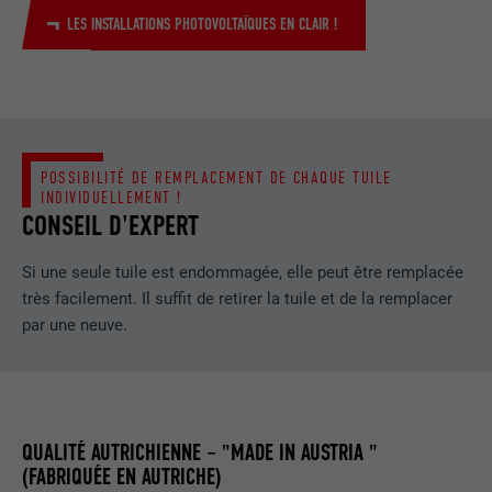
LES INSTALLATIONS PHOTOVOLTAÏQUES EN CLAIR !
EXPIRATION
1 an
Utilisé par Google DoubleClick pour
enregistrer et signaler les actions d'un
utilisateur sur le site Internet après
l'affichage d'une annonce du
POSSIBILITÉ DE REMPLACEMENT DE CHAQUE TUILE
UTILITÉ
fournisseur ou après que l'utilisateur a
INDIVIDUELLEMENT !
cliqué sur une annonce du fournisseur,
CONSEIL D'EXPERT
avec pour objectif de mesurer l'efficacité
d'une publicité et d'afficher des
Si une seule tuile est endommagée, elle peut être remplacée
publicités plus ciblées pour l'utilisateur.
très facilement. Il suffit de retirer la tuile et de la remplacer
par une neuve.
NOM
_pin_unauth
FOURNISSEUR
Pinterest
QUALITÉ AUTRICHIENNE – "MADE IN AUSTRIA "
EXPIRATION
1 an
(FABRIQUÉE EN AUTRICHE)