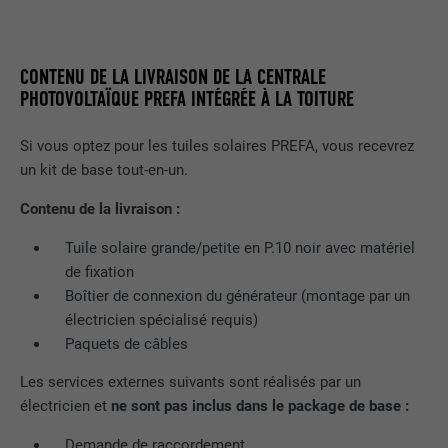
Afficher les informations relatives aux cookies
NOM
NID
NOM
_gat
Ce cookie est essentiel au
fonctionnement de l'extension qui gère
FOURNISSEUR
Google
FOURNISSEUR
Google Analytics
CONTENU DE LA LIVRAISON DE LA CENTRALE
le consentement pour les cookies. Il doit
UTILITÉ
PHOTOVOLTAÏQUE PREFA INTÉGRÉE À LA TOITURE
être enregistré pour que l'outil sache
EXPIRATION
6 mois
EXPIRATION
1 jour
quels groupes de cookies ont été
acceptés par l'utilisateur.
Si vous optez pour les tuiles solaires PREFA, vous recevrez
Ce cookie comprend un identifiant
Est utilisé par Google Analytics pour
un kit de base tout-en-un.
unique via lequel vos paramètres
UTILITÉ
limiter le taux de sollicitation.
préférés et d'autres informations sont
Contenu de la livraison :
enregistrés, en particulier la langue que
UTILITÉ
vous préférez, combien de résultats de
Tuile solaire grande/petite en P.10 noir avec matériel
NOM
_gid
recherche doivent être affichés par page
de fixation
(p. ex. 10 ou 20) et si le filtre Google
Boîtier de connexion du générateur (montage par un
FOURNISSEUR
Google Universal Analytics
SafeSearch doit être activé ou non.
électricien spécialisé requis)
EXPIRATION
1 jour
Paquets de câbles
NOM
lang
Les services externes suivants sont réalisés par un
Enregistre un identifiant unique utilisé
électricien et
ne sont pas inclus dans le package de base :
pour générer des données statistiques
FOURNISSEUR
ads.linkedin.com
UTILITÉ
sur la manière dont l'utilisateur utilise le
Demande de raccordement