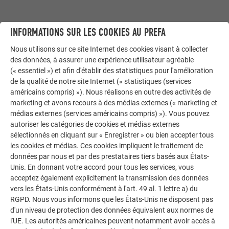
INFORMATIONS SUR LES COOKIES AU PREFA
Nous utilisons sur ce site Internet des cookies visant à collecter
des données, à assurer une expérience utilisateur agréable
(« essentiel ») et afin d'établir des statistiques pour l'amélioration
de la qualité de notre site Internet (« statistiques (services
1ÈRE ÉTAPE : VÉRIFICATION DES CONDITIONS PRÉALABLES – TOUT
américains compris) »). Nous réalisons en outre des activités de
SAVOIR SUR VOTRE PROPRE MAISON
marketing et avons recours à des médias externes (« marketing et
Déterminer si le toit/la façade, l'inclinaison et l'orientation
médias externes (services américains compris) »). Vous pouvez
autoriser les catégories de cookies et médias externes
sont adaptés, obtenir immédiatement un devis de l'un des
sélectionnés en cliquant sur « Enregistrer » ou bien accepter tous
artisans PREFA, et commander.
les cookies et médias. Ces cookies impliquent le traitement de
données par nous et par des prestataires tiers basés aux États-
DEMANDER UNE OFFRE
Unis. En donnant votre accord pour tous les services, vous
acceptez également explicitement la transmission des données
vers les États-Unis conformément à l'art. 49 al. 1 lettre a) du
RGPD. Nous vous informons que les États-Unis ne disposent pas
d'un niveau de protection des données équivalent aux normes de
l'UE. Les autorités américaines peuvent notamment avoir accès à