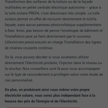
Transformez des surfaces de la toiture ou de la façade
une série de produits publicitaires, par
UTILITÉ
inutilisées en petite centrale électrique autonome – grâce à
exemple des offres en temps réel
la tuile solaire PREFA, c’est désormais très simple. La tuile
d'annonceurs tiers.
solaire permet en effet de recouvrir directement le toit/la
façade, sans aucun panneau photovoltaïque supplémentaire
à fixer. Ainsi, pas besoin de percer l'enveloppe de bâtiment et
NOM
fr
l’installation peut se faire directement par le couvreur.
FOURNISSEUR
Facebook
L’électricien prend ensuite en charge l’installation des lignes
de chaînes courants continus.
EXPIRATION
3 mois
De là, vous pouvez décider si vous souhaitez utiliser
directement l’électricité produite, l’injecter dans le réseau ou
Est utilisé par Facebook pour afficher
la stocker. Nos conseillers sont là pour vous accompagner
une série de produits publicitaires, par
UTILITÉ
exemple des offres en temps réel
sur le type de raccordement à privilégier selon votre étude de
d'annonceurs tiers.
cas personnalisé.
De plus, en produisant ainsi vous-même votre propre
électricité solaire, vous serez plus indépendant face à la
NOM
IDE
hausse des prix de l’énergie et de l’électricité.
FOURNISSEUR
doubleclick.net