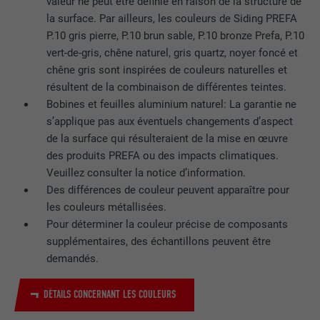
valeur ne peut être définie en raison de la structure de
la surface. Par ailleurs, les couleurs de Siding PREFA
EXPIRATION
1 an
P.10 gris pierre, P.10 brun sable, P.10 bronze Prefa, P.10
vert-de-gris, chêne naturel, gris quartz, noyer foncé et
Ce cookie comprend un identifiant
chêne gris sont inspirées de couleurs naturelles et
unique universel (UUID) permettant de
résultent de la combinaison de différentes teintes.
UTILITÉ
grouper les actions effectuées sur
Bobines et feuilles aluminium naturel: La garantie ne
plusieurs pages lorsque l'utilisateur ne
s’applique pas aux éventuels changements d’aspect
peut pas être identifié clairement.
de la surface qui résulteraient de la mise en œuvre
des produits PREFA ou des impacts climatiques.
Veuillez consulter la notice d’information.
NOM
li_gc
Des différences de couleur peuvent apparaître pour
les couleurs métallisées.
FOURNISSEUR
LinkedIn
Pour déterminer la couleur précise de composants
EXPIRATION
2 ans
supplémentaires, des échantillons peuvent être
demandés.
Sert à enregistrer l'autorisation de
UTILITÉ
l'utilisateur à utiliser des cookies pour
DÉTAILS CONCERNANT LES COULEURS
des fonctions non essentielles.