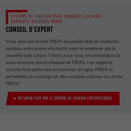
FOURNISSEUR
LinkedIn
SYSTÈME DE FIXATION POUR PANNEAUX SOLAIRES :
SUPPORTS SOLAIRES PREFA
EXPIRATION
29 jours
CONSEIL D'EXPERT
Est utilisé pour suivre l'utilisateur sur
Vous avez une toiture PREFA (en parfait état) et souhaitez
plusieurs sites Internet afin d'afficher de
UTILITÉ
produire votre propre électricité sans la remplacer par la
la publicité adaptée aux préférences de
nouvelle tuile solaire ? Alors, nous vous recommandons la
l'utilisateur.
sous-structure photovoltaïque de PREFA. Les supports
solaires font partie des accessoires d’origine PREFA et
permettent un montage sûr des modules solaires sur un toit
NOM
lidc
PREFA !
FOURNISSEUR
LinkedIn
EN SAVOIR PLUS SUR LE SYSTÈME DE FIXATION PHOTOVOLTAÏQUE
EXPIRATION
1 jour
Utilisé par le service de réseau social
UTILITÉ
LinkedIn pour suivre l'utilisation de
services intégrés