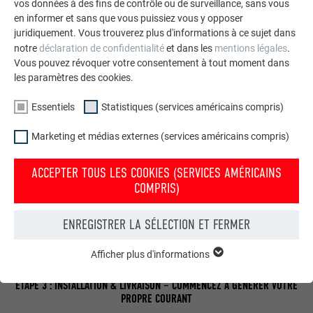
vos données à des fins de contrôle ou de surveillance, sans vous
en informer et sans que vous puissiez vous y opposer
juridiquement. Vous trouverez plus d'informations à ce sujet dans
ÉTAPE 2 : LA PRÉPARATION – DÉMARCHES IMPORTANTES POUR AVOIR LE
notre
déclaration de confidentialité
et dans les
mentions légales
.
COURANT
Vous pouvez révoquer votre consentement à tout moment dans
les paramètres des cookies.
L’électricien partenaire accompagne le client final dans les
points de mesure et le contrat d’accès au réseau avec le
Essentiels
Statistiques (services américains compris)
fournisseur d’électricité. Si nécessaire, il contacte
Marketing et médias externes (services américains compris)
l’urbanisme pour une déclaration préalable et s'occupe de la
demande de financement.
ACCEPTER TOUS LES COOKIES (SERVICES AMÉRICAINS
COMPRIS)
ENREGISTRER LA SÉLECTION ET FERMER
Afficher plus d'informations
ESSENTIELS
Les cookies du groupe « Essentiels » sont nécessaires aux
ÉTAPE 3 : INSTALLATION & LIVRAISON – COMMENCEZ À GÉNÉRER VOTRE
fonctions de base du site Internet. Ils garantissent que le site
PROPRE COURANT
Internet fonctionne correctement.