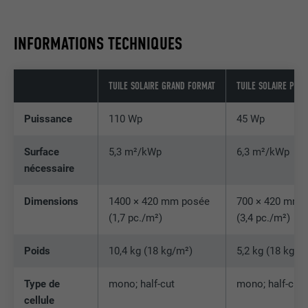
NOM
lidc
INFORMATIONS TECHNIQUES
FOURNISSEUR
LinkedIn
TUILE SOLAIRE GRAND FORMAT
TUILE SOLAIRE PETI
EXPIRATION
1 jour
Puissance
110 Wp
45 Wp
Pour faciliter le choix des centres de
UTILITÉ
calcul
Surface
5,3 m²/kWp
6,3 m²/kWp
nécessaire
NOM
test_cookie
Dimensions
1400 × 420 mm posée
700 × 420 mm 
FOURNISSEUR
doubleclick.net
(1,7 pc./m²)
(3,4 pc./m²)
EXPIRATION
15 minutes
Poids
10,4 kg (18 kg/m²)
5,2 kg (18 kg/m
Est placé afin de tester si le navigateur
Type de
mono; half-cut
mono; half-cut
UTILITÉ
autorise l'utilisation de cookies. Ne
cellule