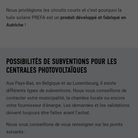
Est utilisé par Pinterest pour suivre
UTILITÉ
Nous privilégions les circuits courts et c’est pourquoi la
l'utilisation des services.
tuile solaire PREFA est un
produit développé et fabriqué en
Autriche
!
NOM
__cfduid
FOURNISSEUR
Adsymptotic.com
POSSIBILITÉS DE SUBVENTIONS POUR LES
EXPIRATION
1 mois
CENTRALES PHOTOVOLTAÏQUES
Cookie utilisé pour identifier des clients
différents derrière une même adresse IP
Aux Pays-Bas, en Belgique et au Luxembourg, il existe
UTILITÉ
et appliquer des paramètres de sécurité
différents types de subventions. Nous vous conseillons de
en fonction des clients.
contacter votre municipalité, la chambre locale ou encore
votre fournisseur d'énergie. Les demandes et les validations
doivent toujours être faites avant l'achat.
NOM
U
Nous vous conseillons de vous renseigner sur les points
FOURNISSEUR
Adsymptotic.com
suivants :