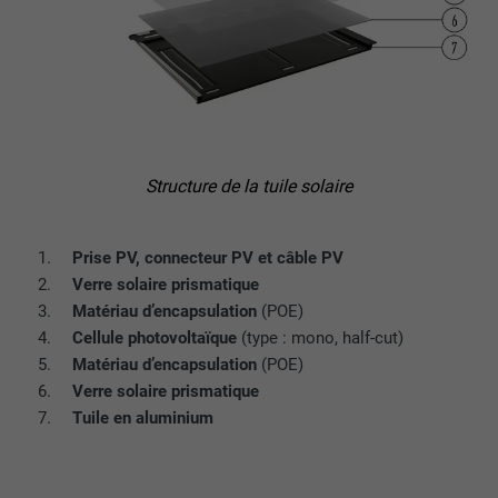
EXPIRATION
2 ans
Utilisé par le service de réseau social
UTILITÉ
LinkedIn pour suivre l'utilisation de
services intégrés.
Structure de la tuile solaire
NOM
bscookie
Prise PV, connecteur PV et câble PV
FOURNISSEUR
LinkedIn
Verre solaire prismatique
Matériau d’encapsulation
(POE)
EXPIRATION
2 ans
Cellule photovoltaïque
(type : mono, half-cut)
Matériau d’encapsulation
(POE)
Utilisé par le service de réseau social
UTILITÉ
LinkedIn pour suivre l'utilisation de
Verre solaire prismatique
services intégrés
Tuile en aluminium
NOM
UserMatchHistory