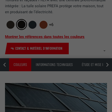
Toitures et façades PREFA avec une centrale photovoltaïque
intégrée : La tuile solaire PREFA protège votre maison, tout
en produisant de l’électricité.
+6
Montrer les références dans toutes les couleurs
CONTACT & MATÉRIEL D'INFORMATION
NTS
COULEURS
INFORMATIONS TECHNIQUES
ÉTUDE ET MISE EN ŒU