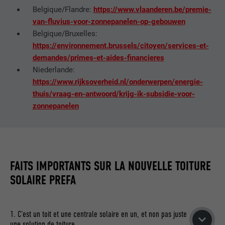
EXPIRATION
3 mois
Belgique/Flandre:
https://www.vlaanderen.be/premie-
van-fluvius-voor-zonnepanelen-op-gebouwen
UTILITÉ
Cookie identificateur de navigateur
Belgique/Bruxelles:
https://environnement.brussels/citoyen/services-et-
demandes/primes-et-aides-financieres
NOM
li_sugr
Niederlande:
https://www.rijksoverheid.nl/onderwerpen/energie-
FOURNISSEUR
LinkedIn
thuis/vraag-en-antwoord/krijg-ik-subsidie-voor-
zonnepanelen
EXPIRATION
3 mois
UTILITÉ
Cookie identificateur de navigateur
FAITS IMPORTANTS SUR LA NOUVELLE TOITURE
NOM
GPS
SOLAIRE PREFA
FOURNISSEUR
YouTube
EXPIRATION
1 jour
1. C’est un toit et une centrale solaire en un, et non pas juste
une solution de toiture.