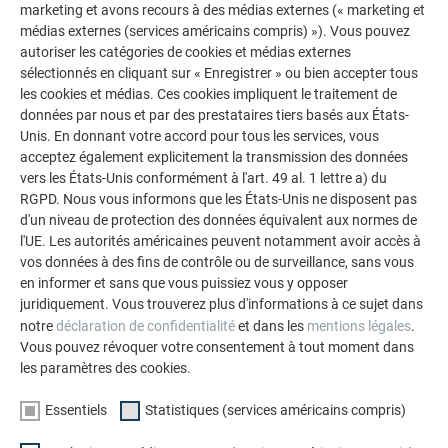
marketing et avons recours à des médias externes (« marketing et
médias externes (services américains compris) »). Vous pouvez
EST-CE QU'IL EST POSSIBLE DE REMPLACER
autoriser les catégories de cookies et médias externes
UNE TUILE SOLAIRE ?
sélectionnés en cliquant sur « Enregistrer » ou bien accepter tous
les cookies et médias. Ces cookies impliquent le traitement de
données par nous et par des prestataires tiers basés aux États-
Oui, si nécessaire, notre partenaire de pose peut remplacer
Unis. En donnant votre accord pour tous les services, vous
une tuile solaire.
acceptez également explicitement la transmission des données
vers les États-Unis conformément à l'art. 49 al. 1 lettre a) du
RGPD. Nous vous informons que les États-Unis ne disposent pas
d'un niveau de protection des données équivalent aux normes de
l'UE. Les autorités américaines peuvent notamment avoir accès à
vos données à des fins de contrôle ou de surveillance, sans vous
QUESTIONS ET RÉPONSES
en informer et sans que vous puissiez vous y opposer
QUESTIONS ET RÉPONSES SUR LES
juridiquement. Vous trouverez plus d'informations à ce sujet dans
INSTALLATIONS PHOTOVOLTAÏQUES SUR
notre
déclaration de confidentialité
et dans les
mentions légales
.
Vous pouvez révoquer votre consentement à tout moment dans
TOITURE
les paramètres des cookies.
Nous répondons aux questions les plus importantes sur
Essentiels
Statistiques (services américains compris)
votre nouvelle installation photovoltaïque. Vous trouverez ici