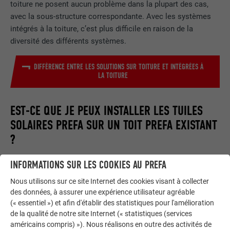
toiture ne posent aucun problème dans la plupart des cas,
avec la sous-structure correspondante. Avec les systèmes
intégrés à la toiture, c’est plus difficile en raison de la
diversité des différents systèmes.
DIFFÉRENCE ENTRE LES SOLUTIONS SUR TOITURE ET INTÉGRÉES À
LA TOITURE
EST-CE QUE JE PEUX INSTALLER LES TUILES
SOLAIRES PREFA SUR UN TOIT PREFA EXISTANT
?
INFORMATIONS SUR LES COOKIES AU PREFA
Dans tous les cas, la couverture existante devra être retirée.
Il est impossible d'installer les modules solaires
Nous utilisons sur ce site Internet des cookies visant à collecter
ultérieurement. Selon la forme du toit et la situation, les
des données, à assurer une expérience utilisateur agréable
travaux peuvent être simples ou importants. Le toit démonté
(« essentiel ») et afin d'établir des statistiques pour l'amélioration
pourra être dédié à d'autres usages, sur des bâtiments
de la qualité de notre site Internet (« statistiques (services
américains compris) »). Nous réalisons en outre des activités de
adjacents par exemple (Car port, abris de jardin, etc.).