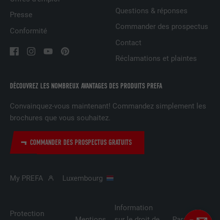
NOM
bscookie
Questions & réponses
Presse
FOURNISSEUR
LinkedIn
Commander des prospectus
Conformité
Contact
EXPIRATION
2 ans
Réclamations et plaintes
Utilisé par le service de réseau social
UTILITÉ
LinkedIn pour suivre l'utilisation de
DÉCOUVREZ LES NOMBREUX AVANTAGES DES PRODUITS PREFA
services intégrés
Convainquez-vous maintenant! Commandez simplement les
brochures que vous souhaitez.
NOM
UserMatchHistory
COMMANDER DES PROSPECTUS GRATUITS
FOURNISSEUR
LinkedIn
EXPIRATION
29 jours
My PREFA
Luxembourg
Est utilisé pour suivre l'utilisateur sur
plusieurs sites Internet afin d'afficher de
UTILITÉ
Information
la publicité adaptée aux préférences de
Protection
Mentions
sur le droit de
Paramètres