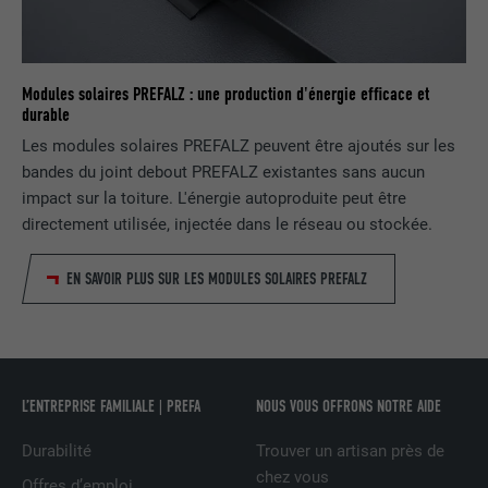
FOURNISSEUR
LinkedIn
Est placé afin de tester si le navigateur
UTILITÉ
autorise l'utilisation de cookies. Ne
EXPIRATION
Session
contient aucun élément d'identification.
Modules solaires PREFALZ : une production d'énergie efficace et
Utilisé par LinkedIn lorsqu'un site
durable
UTILITÉ
Internet contient une fenêtre « Suivez-
Les modules solaires PREFALZ peuvent être ajoutés sur les
nous » intégrée.
bandes du joint debout PREFALZ existantes sans aucun
impact sur la toiture. L'énergie autoproduite peut être
NOM
bcookie
directement utilisée, injectée dans le réseau ou stockée.
FOURNISSEUR
LinkedIn
EN SAVOIR PLUS SUR LES MODULES SOLAIRES PREFALZ
EXPIRATION
2 ans
Utilisé par le service de réseau social
UTILITÉ
LinkedIn pour suivre l'utilisation de
L’ENTREPRISE FAMILIALE | PREFA
NOUS VOUS OFFRONS NOTRE AIDE
services intégrés.
Durabilité
Trouver un artisan près de
chez vous
Offres d’emploi