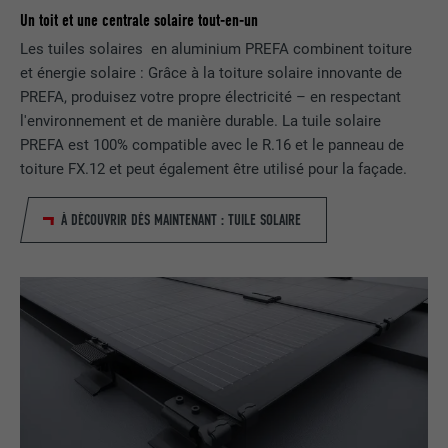
préférés et d'autres informations sont
Un toit et une centrale solaire tout-en-un
enregistrés, en particulier la langue que
UTILITÉ
vous préférez, combien de résultats de
Les tuiles solaires en aluminium PREFA combinent toiture
NOM
_gid
recherche doivent être affichés par page
et énergie solaire : Grâce à la toiture solaire innovante de
(p. ex. 10 ou 20) et si le filtre Google
PREFA, produisez votre propre électricité – en respectant
FOURNISSEUR
Google Universal Analytics
SafeSearch doit être activé ou non.
l'environnement et de manière durable. La tuile solaire
PREFA est 100% compatible avec le R.16 et le panneau de
EXPIRATION
1 jour
toiture FX.12 et peut également être utilisé pour la façade.
NOM
lang
Enregistre un identifiant unique utilisé
pour générer des données statistiques
À DÉCOUVRIR DÈS MAINTENANT : TUILE SOLAIRE
FOURNISSEUR
ads.linkedin.com
UTILITÉ
sur la manière dont l'utilisateur utilise le
site Internet.
EXPIRATION
Session
Enregistre la langue choisie par
UTILITÉ
NOM
_gaexp
l'utilisateur pour un site Internet.
FOURNISSEUR
Google Optimize
NOM
lang
EXPIRATION
90 jours