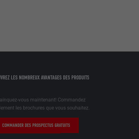
par les
pour cela les
tenus des
nées
rnet.
gère le
 l'outil
VREZ LES NOMBREUX AVANTAGES DES PRODUITS
teur.
A
amètres
lier la langue
 être affichés
ainquez-vous maintenant! Commandez
ation.
t être activé
lement les brochures que vous souhaitez.
COMMANDER DES PROSPECTUS GRATUITS