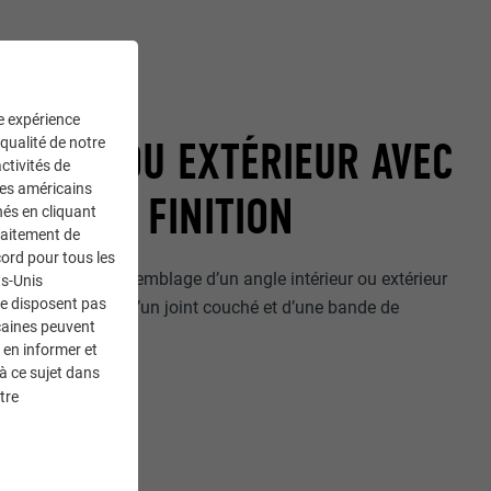
:
ne expérience
ÉRIEUR OU EXTÉRIEUR AVEC
 qualité de notre
ctivités de
ces américains
ÉGRÉ EN FINITION
nés en cliquant
traitement de
ord pour tous les
éalisation de l’assemblage d’un angle intérieur ou extérieur
ts-Unis
ne disposent pas
inition, au moyen d’un joint couché et d’une bande de
caines peuvent
e.
 en informer et
à ce sujet dans
tre