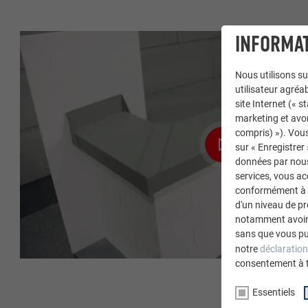
INFORMAT
Nous utilisons su
utilisateur agréab
site Internet (« 
marketing et avo
compris) »). Vous
sur « Enregistrer
données par nous 
services, vous a
conformément à l'
d'un niveau de p
notamment avoir 
sans que vous pu
notre
déclaration
consentement à 
Essentiels