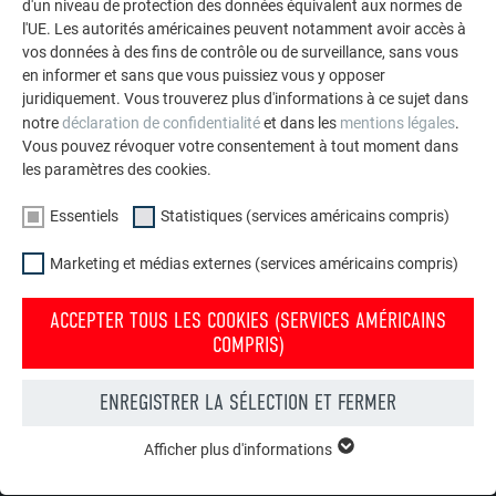
d'un niveau de protection des données équivalent aux normes de
l'UE. Les autorités américaines peuvent notamment avoir accès à
vos données à des fins de contrôle ou de surveillance, sans vous
Trucs & Astuces
en informer et sans que vous puissiez vous y opposer
juridiquement. Vous trouverez plus d'informations à ce sujet dans
Vous trouverez ici des vidéos produits supplémentaires qui
notre
déclaration de confidentialité
et dans les
mentions légales
.
pourront faciliter la pose.
Vous pouvez révoquer votre consentement à tout moment dans
les paramètres des cookies.
VERS LES TRUCS & ASTUCES
Essentiels
Statistiques (services américains compris)
Marketing et médias externes (services américains compris)
ACCEPTER TOUS LES COOKIES (SERVICES AMÉRICAINS
RETOUR À L'ESPACE SERVICE
COMPRIS)
ENREGISTRER LA SÉLECTION ET FERMER
L’ENTREPRISE FAMILIALE | PREFA
NOUS VOUS OFFRONS NOTRE AIDE
Afficher plus d'informations
ESSENTIELS
Durabilité
Trouver un artisan près de
Les cookies du groupe « Essentiels » sont nécessaires aux