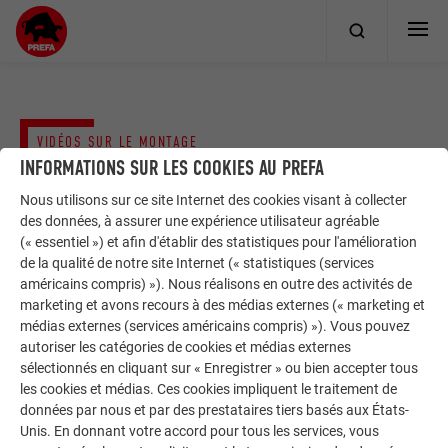
VIDÉOS SUR LE MONTAGE
ACROTÈRE ET COUVERTINE
INFORMATIONS SUR LES COOKIES AU PREFA
Nous utilisons sur ce site Internet des cookies visant à collecter
des données, à assurer une expérience utilisateur agréable
Page d’accueil
Vidéos de pose et de démonstration
(« essentiel ») et afin d'établir des statistiques pour l'amélioration
Vidéos de formation
de la qualité de notre site Internet (« statistiques (services
Acrotère et couvertine - Vidéos de formation
américains compris) »). Nous réalisons en outre des activités de
marketing et avons recours à des médias externes (« marketing et
médias externes (services américains compris) »). Vous pouvez
autoriser les catégories de cookies et médias externes
sélectionnés en cliquant sur « Enregistrer » ou bien accepter tous
les cookies et médias. Ces cookies impliquent le traitement de
données par nous et par des prestataires tiers basés aux États-
RETOUR À L'APERÇU
Unis. En donnant votre accord pour tous les services, vous