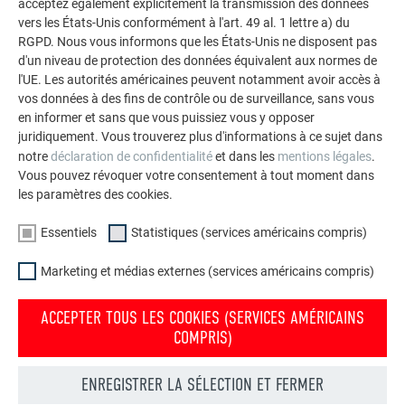
acceptez également explicitement la transmission des données
vers les États-Unis conformément à l'art. 49 al. 1 lettre a) du
RGPD. Nous vous informons que les États-Unis ne disposent pas
L’ENTREPRISE FAMILIALE | PREFA
NOUS VOUS OFFRONS NOTRE AIDE
d'un niveau de protection des données équivalent aux normes de
l'UE. Les autorités américaines peuvent notamment avoir accès à
Durabilité
Trouver un artisan près de
vos données à des fins de contrôle ou de surveillance, sans vous
chez vous
en informer et sans que vous puissiez vous y opposer
Offres d’emploi
juridiquement. Vous trouverez plus d'informations à ce sujet dans
Questions & réponses
Presse
notre
déclaration de confidentialité
et dans les
mentions légales
.
Vous pouvez révoquer votre consentement à tout moment dans
Commander des prospectus
Conformité
les paramètres des cookies.
Contact
Essentiels
Statistiques (services américains compris)
Réclamations et plaintes
Marketing et médias externes (services américains compris)
DÉCOUVREZ LES NOMBREUX AVANTAGES DES PRODUITS PREFA
ACCEPTER TOUS LES COOKIES (SERVICES AMÉRICAINS
Convainquez-vous maintenant! Commandez simplement les
COMPRIS)
brochures que vous souhaitez.
ENREGISTRER LA SÉLECTION ET FERMER
COMMANDER DES PROSPECTUS GRATUITS