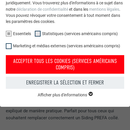
juridiquement. Vous trouverez plus d'informations à ce sujet dans
notre
déclaration de confidentialité
et dans les
mentions légales
.
Vous pouvez révoquer votre consentement à tout moment dans
les paramètres des cookies.
Essentiels
Statistiques (services américains compris)
Marketing et médias externes (services américains compris)
ACCEPTER TOUS LES COOKIES (SERVICES AMÉRICAINS
COMPRIS)
CHANGEMENT D'UN SIDING ENDOMMAGÉ |
COLLÉ
ENREGISTRER LA SÉLECTION ET FERMER
Dans cette vidéo, nous vous montrons étape par étape
Afficher plus d'informations
ESSENTIELS
comment remplacer un Siding PREFA collé et endommagé.
Les cookies du groupe « Essentiels » sont nécessaires aux
De la préparation minutieuse au montage final, tout est
fonctions de base du site Internet. Ils garantissent que le site
expliqué de manière pratique. Parfait pour tous ceux qui
Internet fonctionne correctement.
souhaitent remplacer correctement un Siding PREFA collé.
Afficher les informations relatives aux cookies
NOM
PHPSESSID