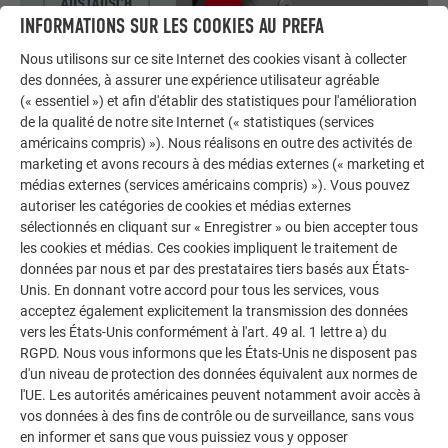
INFORMATIONS SUR LES COOKIES AU PREFA
Nous utilisons sur ce site Internet des cookies visant à collecter
des données, à assurer une expérience utilisateur agréable
(« essentiel ») et afin d'établir des statistiques pour l'amélioration
de la qualité de notre site Internet (« statistiques (services
américains compris) »). Nous réalisons en outre des activités de
marketing et avons recours à des médias externes (« marketing et
CHANGEMENT D'UN SIDING ENDOMMAGÉ |
médias externes (services américains compris) »). Vous pouvez
RIVETÉ
autoriser les catégories de cookies et médias externes
sélectionnés en cliquant sur « Enregistrer » ou bien accepter tous
Dans cette vidéo, tu apprendras comment remplacer étape
les cookies et médias. Ces cookies impliquent le traitement de
par étape un Siding PREFA endommagé et riveté. Nous te
données par nous et par des prestataires tiers basés aux États-
Unis. En donnant votre accord pour tous les services, vous
montrons la préparation, le remplacement de la pièce
acceptez également explicitement la transmission des données
endommagée et le montage final, le tout expliqué de manière
vers les États-Unis conformément à l'art. 49 al. 1 lettre a) du
pratique.
RGPD. Nous vous informons que les États-Unis ne disposent pas
d'un niveau de protection des données équivalent aux normes de
l'UE. Les autorités américaines peuvent notamment avoir accès à
vos données à des fins de contrôle ou de surveillance, sans vous
en informer et sans que vous puissiez vous y opposer