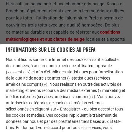
bleu nuit, un sauna noir et une chambre gris nuage. Knaus et
Bosch ont également choisi avec soin les matériaux utilisés
pour les toits : l’utilisation de l’aluminium Prefa a permis de
couvrir les trois toits avec une qualité homogène. De plus,
ce matériau durable est capable de résister aux
conditions
météorologiques et aux chutes de neige
locales et a apporté
l’effet graphique que Knaus et Bosch avaient imaginé pour
INFORMATIONS SUR LES COOKIES AU PREFA
les surfaces de toit.
Nous utilisons sur ce site Internet des cookies visant à collecter
des données, à assurer une expérience utilisateur agréable
(« essentiel ») et afin d'établir des statistiques pour l'amélioration
de la qualité de notre site Internet (« statistiques (services
américains compris) »). Nous réalisons en outre des activités de
marketing et avons recours à des médias externes (« marketing et
médias externes (services américains compris) »). Vous pouvez
autoriser les catégories de cookies et médias externes
sélectionnés en cliquant sur « Enregistrer » ou bien accepter tous
les cookies et médias. Ces cookies impliquent le traitement de
données par nous et par des prestataires tiers basés aux États-
Unis. En donnant votre accord pour tous les services, vous