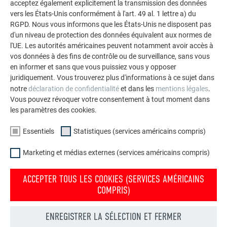
acceptez également explicitement la transmission des données
vers les États-Unis conformément à l'art. 49 al. 1 lettre a) du
RGPD. Nous vous informons que les États-Unis ne disposent pas
d'un niveau de protection des données équivalent aux normes de
l'UE. Les autorités américaines peuvent notamment avoir accès à
vos données à des fins de contrôle ou de surveillance, sans vous
en informer et sans que vous puissiez vous y opposer
juridiquement. Vous trouverez plus d'informations à ce sujet dans
notre
déclaration de confidentialité
et dans les
mentions légales
.
TRAVAUX SUR LE TOIT
Vous pouvez révoquer votre consentement à tout moment dans
les paramètres des cookies.
Les géométries complexes du toit à Oberreute-Irsengund ont
représenté un défi particulier pour Leonhard Proba : « Je
Essentiels
Statistiques (services américains compris)
savais qu’il fallait d’abord penser et planifier de manière
créative pour pouvoir ensuite faire une pose soignée ». Pour
Marketing et médias externes (services américains compris)
la partie résidentielle, il lui manquait une arête de référence
appropriée qui lui aurait permis d’aligner les losanges
ACCEPTER TOUS LES COOKIES (SERVICES AMÉRICAINS
COMPRIS)
linéaires du toit. Mais il a réussi à s'aider en inscrivant une
ligne centrale sur les dessins et parfois même sur le toit. À
partir de là, il a dessiné la position des losanges pièce par
ENREGISTRER LA SÉLECTION ET FERMER
pièce sur le voligeage intégral en bois de la sous-