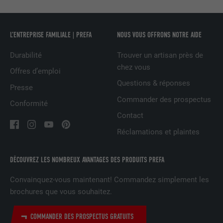
NOM
bcookie
L’ENTREPRISE FAMILIALE | PREFA
NOUS VOUS OFFRONS NOTRE AIDE
FOURNISSEUR
LinkedIn
Durabilité
Trouver un artisan près de
chez vous
Offres d’emploi
EXPIRATION
2 ans
Questions & réponses
Presse
Utilisé par le service de réseau social
Commander des prospectus
Conformité
UTILITÉ
LinkedIn pour suivre l'utilisation de
Contact
services intégrés.
Réclamations et plaintes
NOM
bscookie
DÉCOUVREZ LES NOMBREUX AVANTAGES DES PRODUITS PREFA
FOURNISSEUR
LinkedIn
Convainquez-vous maintenant! Commandez simplement les
brochures que vous souhaitez.
EXPIRATION
2 ans
COMMANDER DES PROSPECTUS GRATUITS
Utilisé par le service de réseau social