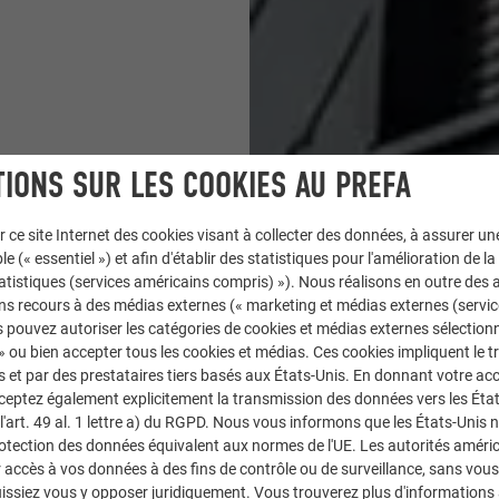
IONS SUR LES COOKIES AU PREFA
r ce site Internet des cookies visant à collecter des données, à assurer u
le (« essentiel ») et afin d'établir des statistiques pour l'amélioration de la
statistiques (services américains compris) »). Nous réalisons en outre des a
ns recours à des médias externes (« marketing et médias externes (servi
 pouvez autoriser les catégories de cookies et médias externes sélection
 » ou bien accepter tous les cookies et médias. Ces cookies impliquent le 
et par des prestataires tiers basés aux États-Unis. En donnant votre acc
cceptez également explicitement la transmission des données vers les Éta
art. 49 al. 1 lettre a) du RGPD. Nous vous informons que les États-Unis 
4 × 44
rotection des données équivalent aux normes de l'UE. Les autorités améri
accès à vos données à des fins de contrôle ou de surveillance, sans vous
issiez vous y opposer juridiquement. Vous trouverez plus d'informations 