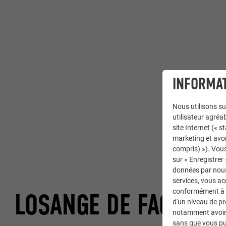
INFORMAT
Nous utilisons su
utilisateur agréab
site Internet (« 
marketing et avo
compris) »). Vous
sur « Enregistrer
données par nous 
services, vous a
conformément à l'
LOSANGE DE FAÇADE 4
d'un niveau de p
notamment avoir 
sans que vous pu