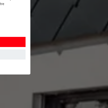
tre
et. Ils
mment le site