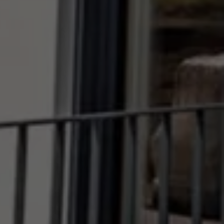
nées
rnet.
net.
de cookies. Ne
re « Suivez-