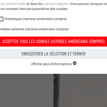
 de confidentialité
et dans les
mentions légales
. Vous pouvez révoquer vo
son montage rapide. Il
tout moment dans les paramètres des cookies.
 écailles et un effort
Statistiques (services américains compris)
 médias externes (services américains compris)
toutes les couleurs
ACCEPTER TOUS LES COOKIES (SERVICES AMÉRICAINS COMPRIS)
ENREGISTRER LA SÉLECTION ET FERMER
Afficher plus d'informations
groupe « Essentiels » sont nécessaires aux fonctions de base du site Intern
e le site Internet fonctionne correctement.
Afficher les informations relatives aux cookies
PHPSESSID
(SERVICES AMÉRICAINS COMPRIS)
UR
PHP
tatistiques (services américains compris) » nous aident à comprendre co