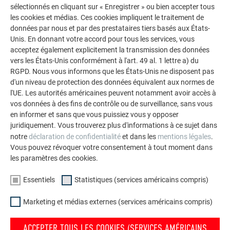
courbure des finitions du toit. Cette particularité a donné des
sélectionnés en cliquant sur « Enregistrer » ou bien accepter tous
nuits blanches aux architectes et au couvreur-zingueur, mais
les cookies et médias. Ces cookies impliquent le traitement de
finalement, chacun des « défis structurels diaboliques » a pu
données par nous et par des prestataires tiers basés aux États-
Unis. En donnant votre accord pour tous les services, vous
être surmonté. Comme la transition entre le toit et les
acceptez également explicitement la transmission des données
façades devait être fluide et que la protection contre les
vers les États-Unis conformément à l'art. 49 al. 1 lettre a) du
incendies prévoyait également l’utilisation d’une couverture
RGPD. Nous vous informons que les États-Unis ne disposent pas
dure, les architectes ont eu recours au
Prefalz
: en plus de
d'un niveau de protection des données équivalent aux normes de
répondre aux spécifications techniques, le matériau léger,
l'UE. Les autorités américaines peuvent notamment avoir accès à
polyvalent et extrêmement résistant a également permis de
vos données à des fins de contrôle ou de surveillance, sans vous
réaliser parfaitement les lignes de pliage visuellement
en informer et sans que vous puissiez vous y opposer
juridiquement. Vous trouverez plus d'informations à ce sujet dans
continues prévues par les architectes. Ils ont ainsi pu
notre
déclaration de confidentialité
et dans les
mentions légales
.
rythmer les surfaces de toit et de façade avec trois largeurs
Vous pouvez révoquer votre consentement à tout moment dans
de bacs différentes. Avec l’équipe d’artisans dirigée par le
les paramètres des cookies.
maître couvreur-zingueur Wiedamann, les architectes hjp ont
trouvé une entreprise d’exécution compétente, capable de
Essentiels
Statistiques (services américains compris)
trouver des solutions au-delà des standards habituels et
d'oser des projets qui sont exigeants du point de vue de la
Marketing et médias externes (services américains compris)
construction.
ACCEPTER TOUS LES COOKIES (SERVICES AMÉRICAINS