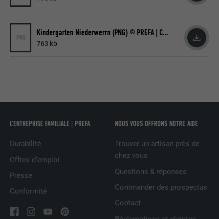
contient aucun élément d'identification.
Utilisé par LinkedIn lorsqu'un site
UTILITÉ
Internet contient une fenêtre « Suivez-
Kindergarten Niederwerrn (PNG) © PREFA | Croce & Wir
PNG
nous » intégrée.
763 kb
NOM
bcookie
FOURNISSEUR
LinkedIn
EXPIRATION
2 ans
L’ENTREPRISE FAMILIALE | PREFA
NOUS VOUS OFFRONS NOTRE AIDE
Utilisé par le service de réseau social
Durabilité
Trouver un artisan près de
UTILITÉ
LinkedIn pour suivre l'utilisation de
chez vous
services intégrés.
Offres d’emploi
Questions & réponses
Presse
Commander des prospectus
Conformité
NOM
bscookie
Contact
FOURNISSEUR
LinkedIn
Réclamations et plaintes