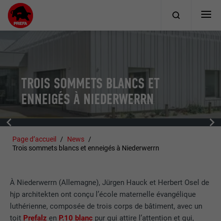
TROIS SOMMETS BLANCS ET
ENNEIGÉS À NIEDERWERRN
Page d’accueil
News
Trois sommets blancs et enneigés à Niederwerrn
À Niederwerrn (Allemagne), Jürgen Hauck et Herbert Osel de
hjp architekten ont conçu l’école maternelle évangélique
luthérienne, composée de trois corps de bâtiment, avec un
toit
Prefalz
en
P.10 blanc
pur qui attire l’attention et qui,