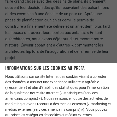
faire grand chose avec des dessins de plans, ils prenaient
souvent leur décision dès qu'ils recevaient des échantillons
et des exemples à une échelle de un pour un. Après une
phase de planification d’un an et demi, le permis de
construire a finalement été délivré et un an et demi plus tard,
les locaux ont ouvert leurs portes aux enfants. « En tant
qu’architectes, nous avons déjà tout dit et raconté notre
histoire. L’avenir appartient à d’autres », commentent les
architectes hjp lors de l’inauguration et de la remise de leur
projet.
INFORMATIONS SUR LES COOKIES AU PREFA
Nous utilisons sur ce site Internet des cookies visant à collecter
PREFALZ COMME SOLUTION AUX PROBLÈMES
des données, à assurer une expérience utilisateur agréable
(« essentiel ») et afin d'établir des statistiques pour l'amélioration
de la qualité de notre site Internet (« statistiques (services
Pour l’école maternelle de Niederwerrn, il était nécessaire de
américains compris) »). Nous réalisons en outre des activités de
trouver une solution de gouttière et de rive qui combine
marketing et avons recours à des médias externes (« marketing et
différentes inclinaisons de toit sans débordement. De fortes
médias externes (services américains compris) »). Vous pouvez
forces horizontales s’exercent sur la charpente, dues à la
autoriser les catégories de cookies et médias externes