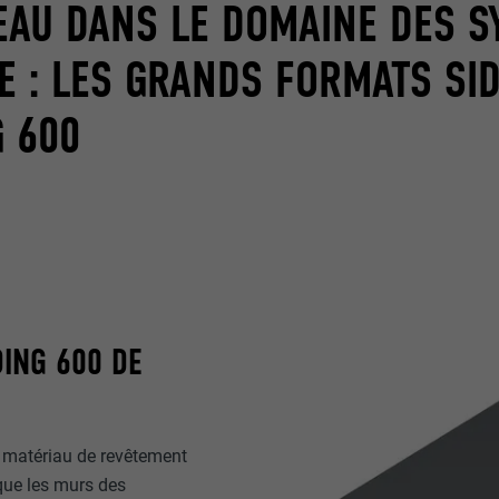
EAU DANS LE DOMAINE DES S
E : LES GRANDS FORMATS SI
G 600
DING 600 DE
 matériau de revêtement
 que les murs des