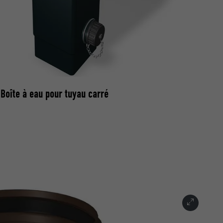
nées
Boîte à eau pour tuyau carré
rnet.
net.
de cookies. Ne
re « Suivez-