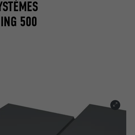
YSTÈMES
DING 500