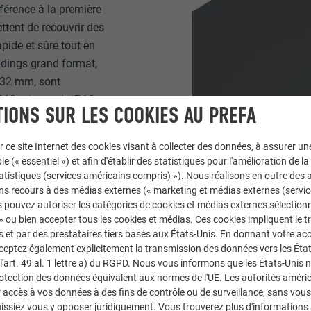
éférence à la première
ttent de recouvrir des
pide et sûre tout en
idings grand format,
 32 mm, sont
.10 gris souris, P.10
IONS SUR LES COOKIES AU PREFA
mé. Ils sont proposés en
dings grand format
r ce site Internet des cookies visant à collecter des données, à assurer u
 ou en diagonale. Les
le (« essentiel ») et afin d'établir des statistiques pour l'amélioration de la
 La fixation invisible et
statistiques (services américains compris) »). Nous réalisons en outre des a
bel aspect visuel. » Des
ns recours à des médias externes (« marketing et médias externes (servi
 pouvez autoriser les catégories de cookies et médias externes sélection
els que des jointures et
 » ou bien accepter tous les cookies et médias. Ces cookies impliquent le 
isponibles.
et par des prestataires tiers basés aux États-Unis. En donnant votre acc
cceptez également explicitement la transmission des données vers les Éta
art. 49 al. 1 lettre a) du RGPD. Nous vous informons que les États-Unis 
rotection des données équivalent aux normes de l'UE. Les autorités améri
accès à vos données à des fins de contrôle ou de surveillance, sans vous
issiez vous y opposer juridiquement. Vous trouverez plus d'informations 