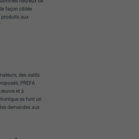
us sommes heureux de
de façon ciblée
s produits aux
ateurs, des outils
 proposés, PREFA
n œuvre et à
léphonique se font un
nt les demandes aux