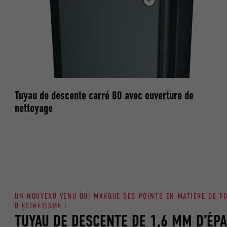
NOM
NOM
FOURNISSE
FOURNISSE
EXPIRATION
EXPIRATION
Tuyau de descente carré 80 avec ouverture de
UTILITÉ
nettoyage
UTILITÉ
NOM
NOM
FOURNISSE
FOURNISSE
EXPIRATION
EXPIRATION
UN NOUVEAU VENU QUI MARQUE DES POINTS EN MATIÈRE DE F
D’ESTHÉTISME !
UTILITÉ
TUYAU DE DESCENTE DE 1,6 MM D’ÉPA
UTILITÉ