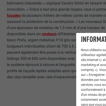
bâtiments industriels », explique Sandra Stritzl en faisant r
innovation. « Grâce à leur plus grande largeur, ceux-ci perme
façades
de plusieurs milliers de mètres carrés de manière ra
assurant la protection de la construction. » Les nouveaux S
d’une épaisseur de matériau de 1,5 mm et d’une hauteur de
disponibles dans six
couleurs
différentes : P.10 anthracite, P
INFORMAT
blanc Prefa, argent métallisé, P.10 gris sombre et argent fu
longueurs individuelles allant de 700 à 6 200 mm. « Ces Si
Nous utilisons su
peuvent également être posés à la verticale, à l’horizontale
utilisateur agréab
Sidings 500 et 600 sont disponibles avec ou sans joint creux.
site Internet (« 
le système éprouvé à rainure et languette leur confèrent un 
marketing et avo
compris) »). Vous
profils de façade repliés adaptés ainsi que des accessoires t
sur « Enregistrer
des clips tempête avec cale d’espacement sont également d
données par nous 
services, vous a
conformément à l'
d'un niveau de p
notamment avoir 
sans que vous pu