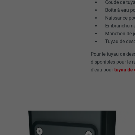
Internet est uti
EXPIRATION
Coude de tuya
Internet.
Boîte à eau p
Naissance pou
NOM
UTILITÉ
Embranchement
Manchon de jo
MARKETING ET 
FOURNISSE
Les cookies « M
Tuyau de desc
annonceurs (pres
EXPIRATION
visiteurs à tra
Pour le tuyau de de
NOM
plateformes vid
disponibles pour le r
UTILITÉ
FOURNISSE
d’eau pour
tuyau de 
NOM
EXPIRATION
FOURNISSE
NOM
EXPIRATION
FOURNISSE
UTILITÉ
EXPIRATION
UTILITÉ
UTILITÉ