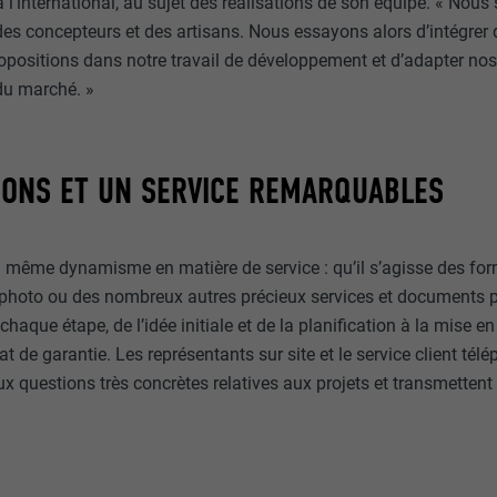
 l’international, au sujet des réalisations de son équipe. « No
 des concepteurs et des artisans. Nous essayons alors d’intégrer 
propositions dans notre travail de développement et d’adapter no
du marché. »
IONS ET UN SERVICE REMARQUABLES
 même dynamisme en matière de service : qu’il s’agisse des form
e photo ou des nombreux autres précieux services et documents
que étape, de l’idée initiale et de la planification à la mise e
cat de garantie. Les représentants sur site et le service client té
aux questions très concrètes relatives aux projets et transmette