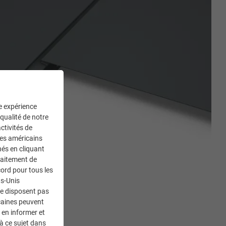
ne expérience
 qualité de notre
ctivités de
ces américains
nés en cliquant
traitement de
ord pour tous les
ts-Unis
ne disposent pas
caines peuvent
 en informer et
à ce sujet dans