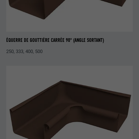
Enregistre un identifiant unique sur les
appareils mobiles afin de permettre un
UTILITÉ
suivi se basant sur une localisation GPS
géographique.
ÉQUERRE DE GOUTTIÈRE CARRÉE 90° (ANGLE SORTANT)
NOM
VISITOR_INFO1_LIVE
250, 333, 400, 500
FOURNISSEUR
YouTube
EXPIRATION
179 jours
UTILITÉ
Mesure de la bande passante YouTube
NOM
YSC
FOURNISSEUR
YouTube
EXPIRATION
Session