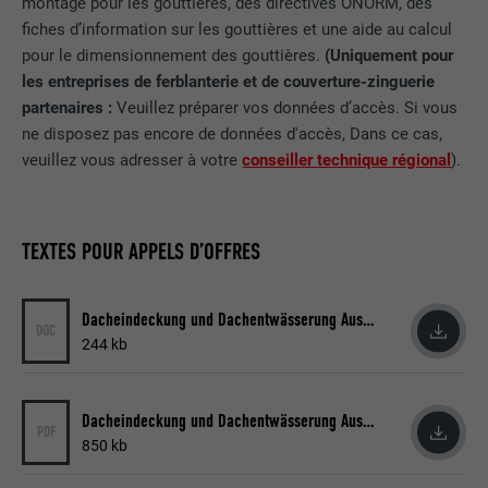
montage pour les gouttières, des directives ÖNORM, des
fiches d’information sur les gouttières et une aide au calcul
FOURNISSEUR
LinkedIn
pour le dimensionnement des gouttières.
(Uniquement pour
les entreprises de ferblanterie et de couverture-zinguerie
EXPIRATION
29 jours
partenaires :
Veuillez préparer vos données d’accès. Si vous
ne disposez pas encore de données d'accès, Dans ce cas,
Est utilisé pour suivre l'utilisateur sur
veuillez vous adresser à votre
conseiller technique régional
).
plusieurs sites Internet afin d'afficher de
UTILITÉ
la publicité adaptée aux préférences de
l'utilisateur.
TEXTES POUR APPELS D’OFFRES
NOM
lidc
Dacheindeckung und Dachentwässerung Ausschreibungstexte
DOC
FOURNISSEUR
LinkedIn
244 kb
EXPIRATION
1 jour
Dacheindeckung und Dachentwässerung Ausschreibungstexte
PDF
Utilisé par le service de réseau social
850 kb
UTILITÉ
LinkedIn pour suivre l'utilisation de
services intégrés