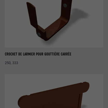
EXPIRATION
1 an
Utilisé par Google DoubleClick pour
enregistrer et signaler les actions d'un
utilisateur sur le site Internet après
l'affichage d'une annonce du
UTILITÉ
fournisseur ou après que l'utilisateur a
cliqué sur une annonce du fournisseur,
avec pour objectif de mesurer l'efficacité
CROCHET DE LARMIER POUR GOUTTIÈRE CARRÉE
d'une publicité et d'afficher des
250, 333
publicités plus ciblées pour l'utilisateur.
NOM
_pin_unauth
FOURNISSEUR
Pinterest
EXPIRATION
1 an