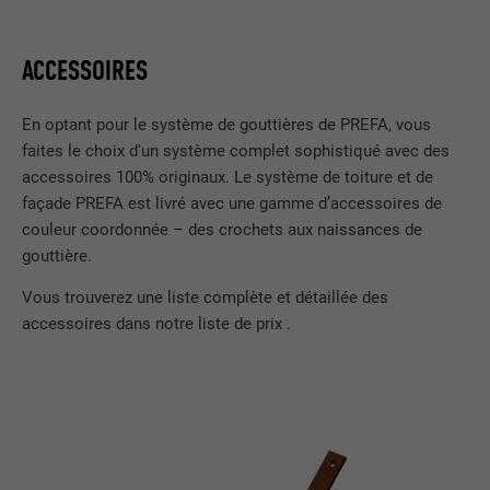
ACCESSOIRES
NOM
lissc
FOURNISSEUR
LinkedIn
En optant pour le système de gouttières de PREFA, vous
faites le choix d'un système complet sophistiqué avec des
EXPIRATION
1 an
accessoires 100% originaux. Le système de toiture et de
façade PREFA est livré avec une gamme d’accessoires de
Est utilisé pour garantir que le même
couleur coordonnée – des crochets aux naissances de
UTILITÉ
attribut SameSite est disponible pour
gouttière.
tous les cookies dans ce navigateur
Vous trouverez une liste complète et détaillée des
accessoires dans notre liste de prix .
NOM
_fbp
FOURNISSEUR
Facebook
EXPIRATION
3 mois
Est utilisé par Facebook pour afficher