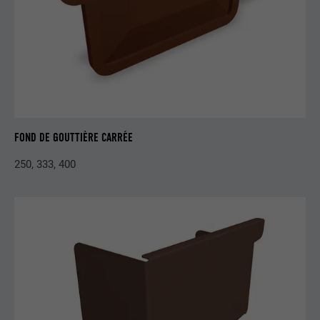
Est utilisé par Pinterest pour suivre
UTILITÉ
l'utilisation des services.
NOM
__cfduid
FOURNISSEUR
Adsymptotic.com
FOND DE GOUTTIÈRE CARRÉE
EXPIRATION
1 mois
250, 333, 400
Cookie utilisé pour identifier des clients
différents derrière une même adresse IP
UTILITÉ
et appliquer des paramètres de sécurité
en fonction des clients.
NOM
U
FOURNISSEUR
Adsymptotic.com