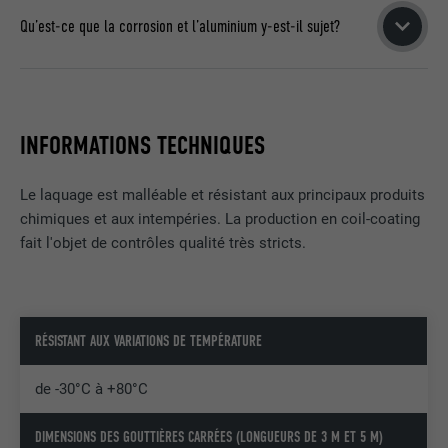
site Internet.
formation de bulles et la rupture.
EXPIRATION
Session
pas avec le cuivre. L’aluminium ne doit donc pas être utilisé
Qu’est-ce que la corrosion et l’aluminium y-est-il sujet?
dans le sens d’écoulement des eaux sous des matériaux en
GARANTIE DE 40 ANS
Enregistre la langue choisie par
cuivre ou être usiné avec du cuivre.
UTILITÉ
NOM
_gaexp
La corrosion des métaux désigne la destruction des métaux
l'utilisateur pour un site Internet.
suite à des réactions chimiques ou électrochimiques avec
FOURNISSEUR
Google Optimize
À PROPOS DE L’ASSOCIATION AVEC D’AUTRES MÉTAUX
leur environnement.
INFORMATIONS TECHNIQUES
NOM
lang
EXPIRATION
90 jours
À PROPOS DE LA CORROSION
FOURNISSEUR
LinkedIn
Le laquage est malléable et résistant aux principaux produits
Est placé afin de tester si le navigateur
chimiques et aux intempéries. La production en coil-coating
UTILITÉ
autorise l'utilisation de cookies. Ne
EXPIRATION
Session
fait l'objet de contrôles qualité très stricts.
contient aucun élément d'identification.
Utilisé par LinkedIn lorsqu'un site
UTILITÉ
Internet contient une fenêtre « Suivez-
nous » intégrée.
RÉSISTANT AUX VARIATIONS DE TEMPÉRATURE
de -30°C à +80°C
NOM
bcookie
DIMENSIONS DES GOUTTIÈRES CARRÉES (LONGUEURS DE 3 M ET 5 M)
FOURNISSEUR
LinkedIn