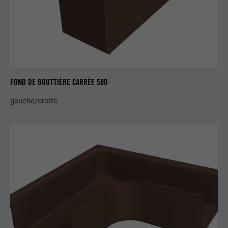
EXPIRATION
3 mois
UTILITÉ
Cookie identificateur de navigateur
NOM
li_sugr
FOND DE GOUTTIÈRE CARRÉE 500
FOURNISSEUR
LinkedIn
gauche/droite
EXPIRATION
3 mois
UTILITÉ
Cookie identificateur de navigateur
NOM
GPS
FOURNISSEUR
YouTube
EXPIRATION
1 jour