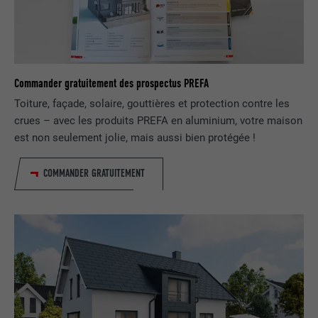
NOM
lidc
FOURNISSEUR
LinkedIn
Commander gratuitement des prospectus PREFA
EXPIRATION
1 jour
Toiture, façade, solaire, gouttières et protection contre les
crues – avec les produits PREFA en aluminium, votre maison
Pour faciliter le choix des centres de
UTILITÉ
est non seulement jolie, mais aussi bien protégée !
calcul
COMMANDER GRATUITEMENT
NOM
test_cookie
FOURNISSEUR
doubleclick.net
EXPIRATION
15 minutes
Est placé afin de tester si le navigateur
UTILITÉ
autorise l'utilisation de cookies. Ne