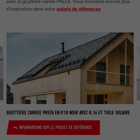
avec la gouttière carrée PREFA. Vous trouverez encore plus
d’inspiration dans notre
galerie de références
.
GO
EN
GOUTTIÈRE CARRÉE PREFA EN P.10 NOIR AVEC R.16 ET TUILE SOLAIRE
INFORMATIONS SUR LE PROJET DE RÉFÉRENCE