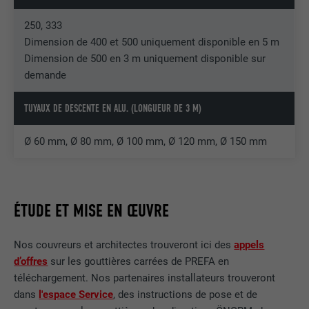
250, 333
EXPIRATION
2 ans
Dimension de 400 et 500 uniquement disponible en 5 m
Utilisé par le service de réseau social
Dimension de 500 en 3 m uniquement disponible sur
UTILITÉ
LinkedIn pour suivre l'utilisation de
demande
services intégrés.
TUYAUX DE DESCENTE EN ALU. (LONGUEUR DE 3 M)
NOM
bscookie
Ø 60 mm, Ø 80 mm, Ø 100 mm, Ø 120 mm, Ø 150 mm
FOURNISSEUR
LinkedIn
EXPIRATION
2 ans
ÉTUDE ET MISE EN ŒUVRE
Utilisé par le service de réseau social
UTILITÉ
LinkedIn pour suivre l'utilisation de
Nos couvreurs et architectes trouveront ici des
appels
services intégrés
d’offres
sur les gouttières carrées de PREFA en
téléchargement. Nos partenaires installateurs trouveront
dans
l'espace Service
, des instructions de pose et de
NOM
UserMatchHistory