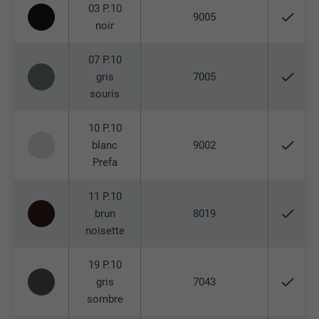
03 P.10
9005
noir
07 P.10
gris
7005
souris
10 P.10
blanc
9002
Prefa
11 P.10
brun
8019
noisette
19 P.10
gris
7043
sombre