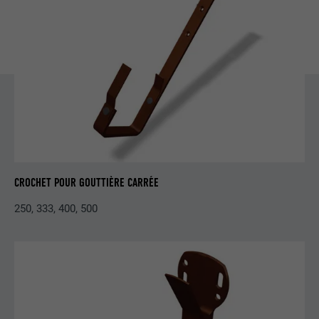
une série de produits publicitaires, par
UTILITÉ
exemple des offres en temps réel
d'annonceurs tiers.
NOM
fr
FOURNISSEUR
Facebook
EXPIRATION
3 mois
CROCHET POUR GOUTTIÈRE CARRÉE
Est utilisé par Facebook pour afficher
une série de produits publicitaires, par
250, 333, 400, 500
UTILITÉ
exemple des offres en temps réel
d'annonceurs tiers.
NOM
IDE
FOURNISSEUR
doubleclick.net