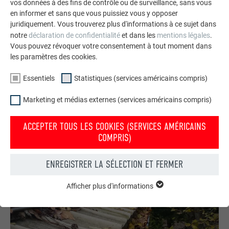
vos données à des fins de contrôle ou de surveillance, sans vous
en informer et sans que vous puissiez vous y opposer
juridiquement. Vous trouverez plus d'informations à ce sujet dans
CELA POURRAIT AUSSI VOUS PLAIRE
notre
déclaration de confidentialité
et dans les
mentions légales
.
GOUTTIÈRE RONDE
Vous pouvez révoquer votre consentement à tout moment dans
les paramètres des cookies.
L'alternative ronde à la gouttière carrée est la gouttière demi-
ronde PREFA. Elle existe également en 4 dimensions et 2
Essentiels
Statistiques (services américains compris)
longueurs différentes (3 et 5 m).
Marketing et médias externes (services américains compris)
EN SAVOIR PLUS SUR LA GOUTTIÈRE DEMI-RONDE PREFA
ACCEPTER TOUS LES COOKIES (SERVICES AMÉRICAINS
COMPRIS)
ENREGISTRER LA SÉLECTION ET FERMER
Afficher plus d'informations
ESSENTIELS
Les cookies du groupe « Essentiels » sont nécessaires aux
fonctions de base du site Internet. Ils garantissent que le site
Internet fonctionne correctement.