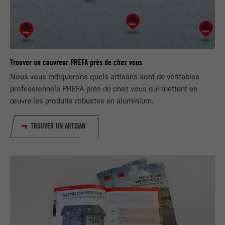
EXPIRATION
1 an
Ce cookie comprend un identifiant
unique universel (UUID) permettant de
Trouver un couvreur PREFA près de chez vous
UTILITÉ
grouper les actions effectuées sur
Nous vous indiquerons quels artisans sont de véritables
plusieurs pages lorsque l'utilisateur ne
professionnels PREFA près de chez vous qui mettent en
peut pas être identifié clairement.
œuvre les produits robustes en aluminium.
NOM
li_gc
TROUVER UN ARTISAN
FOURNISSEUR
LinkedIn
EXPIRATION
2 ans
Sert à enregistrer l'autorisation de
UTILITÉ
l'utilisateur à utiliser des cookies pour
des fonctions non essentielles.