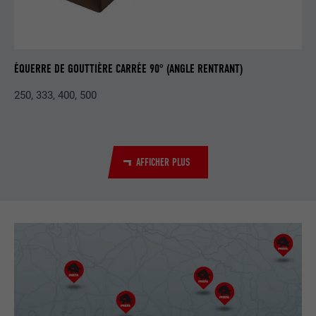
Utilisé par YouTube (Google) pour
UTILITÉ
enregistrer les paramètres utilisateur et
à d'autres fins non précisées
ÉQUERRE DE GOUTTIÈRE CARRÉE 90° (ANGLE RENTRANT)
250, 333, 400, 500
NOM
_gcl_au
FOURNISSEUR
Google AdSense
AFFICHER PLUS
EXPIRATION
3 mois
Utilisé par Google AdSense pour tester
UTILITÉ
l'efficacité de la publicité sur les sites
Internet qui utilisent ses services.
NOM
_pinterest_ct_ua
FOURNISSEUR
Pinterest