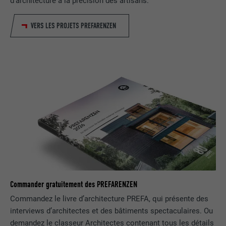
d'architecture à la précision des artisans.
EXPIRATION
29 jours
VERS LES PROJETS PREFARENZEN
Est utilisé pour suivre l'utilisateur sur
plusieurs sites Internet afin d'afficher de
UTILITÉ
la publicité adaptée aux préférences de
l'utilisateur.
NOM
lidc
FOURNISSEUR
LinkedIn
EXPIRATION
1 jour
Utilisé par le service de réseau social
Commander gratuitement des PREFARENZEN
UTILITÉ
LinkedIn pour suivre l'utilisation de
Commandez le livre d’architecture PREFA, qui présente des
services intégrés
interviews d’architectes et des bâtiments spectaculaires. Ou
demandez le classeur Architectes contenant tous les détails