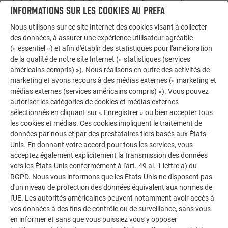
de la façade ventilée à l’aide de points fixes et coulissants,
INFORMATIONS SUR LES COOKIES AU PREFA
afin de compenser la dilatation du matériau.
Nous utilisons sur ce site Internet des cookies visant à collecter
La coordination précise des bacs avec
les cadres de
des données, à assurer une expérience utilisateur agréable
fenêtres, qui se détachent en relief de la façade,
attire
(« essentiel ») et afin d'établir des statistiques pour l'amélioration
immédiatement l’attention. Chaque fenêtre commence et se
de la qualité de notre site Internet (« statistiques (services
américains compris) »). Nous réalisons en outre des activités de
termine sur une ligne de pliage, afin de mettre
marketing et avons recours à des médias externes (« marketing et
volontairement en valeur la structure du matériau. Cette
médias externes (services américains compris) »). Vous pouvez
trame allonge visuellement les volumes de bâtiments et leur
autoriser les catégories de cookies et médias externes
confère une structure affirmée. L’architecte Claudio Lucchin
sélectionnés en cliquant sur « Enregistrer » ou bien accepter tous
résume son intention en une image forte : « Comme des
les cookies et médias. Ces cookies impliquent le traitement de
sommets montagneux : blancs l’hiver, à peine perceptibles
données par nous et par des prestataires tiers basés aux États-
parmi les pentes et plateaux enneigés, et saillants l’été, en
Unis. En donnant votre accord pour tous les services, vous
acceptez également explicitement la transmission des données
contraste avec les prairies verdoyantes. »
vers les États-Unis conformément à l'art. 49 al. 1 lettre a) du
RGPD. Nous vous informons que les États-Unis ne disposent pas
d'un niveau de protection des données équivalent aux normes de
l'UE. Les autorités américaines peuvent notamment avoir accès à
vos données à des fins de contrôle ou de surveillance, sans vous
en informer et sans que vous puissiez vous y opposer