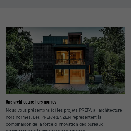
Utilisé par le service de réseau social
UTILITÉ
LinkedIn pour suivre l'utilisation de
services intégrés.
NOM
bscookie
FOURNISSEUR
LinkedIn
EXPIRATION
2 ans
Utilisé par le service de réseau social
UTILITÉ
LinkedIn pour suivre l'utilisation de
services intégrés
Une architecture hors normes
Nous vous présentons ici les projets PREFA à l'architecture
NOM
UserMatchHistory
hors normes. Les PREFARENZEN représentent la
combinaison de la force d'innovation des bureaux
FOURNISSEUR
LinkedIn