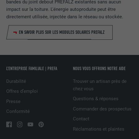
bandes du joint debout PREFALZ existantes sans aucun
d'annonceurs tiers.
impact sur la toiture. L'énergie autoproduite peut être
directement utilisée, injectée dans le réseau ou stockée.
NOM
fr
EN SAVOIR PLUS SUR LES MODULES SOLAIRES PREFALZ
FOURNISSEUR
Facebook
EXPIRATION
3 mois
L’ENTREPRISE FAMILIALE | PREFA
NOUS VOUS OFFRONS NOTRE AIDE
Est utilisé par Facebook pour afficher
une série de produits publicitaires, par
UTILITÉ
Durabilité
Trouver un artisan près de
exemple des offres en temps réel
chez vous
d'annonceurs tiers.
Offres d’emploi
Questions & réponses
Presse
Commander des prospectus
NOM
IDE
Conformité
Contact
FOURNISSEUR
doubleclick.net
Réclamations et plaintes
EXPIRATION
1 an