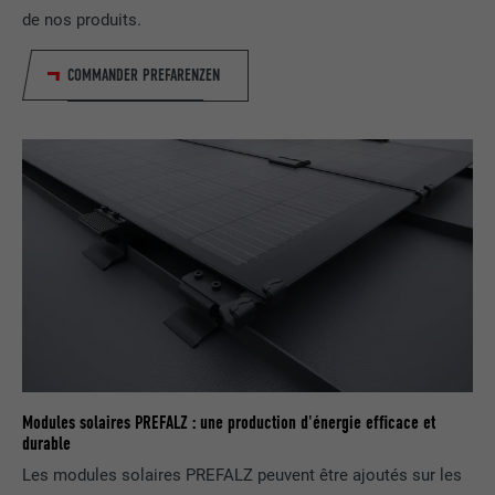
de nos produits.
NOM
lissc
FOURNISSEUR
LinkedIn
COMMANDER PREFARENZEN
EXPIRATION
1 an
Est utilisé pour garantir que le même
UTILITÉ
attribut SameSite est disponible pour
tous les cookies dans ce navigateur
NOM
_fbp
FOURNISSEUR
Facebook
EXPIRATION
3 mois
Modules solaires PREFALZ : une production d'énergie efficace et
durable
Est utilisé par Facebook pour afficher
une série de produits publicitaires, par
Les modules solaires PREFALZ peuvent être ajoutés sur les
UTILITÉ
exemple des offres en temps réel