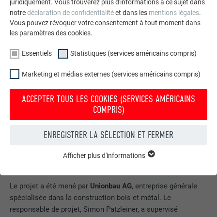
juridiquement. Vous trouverez plus d'informations à ce sujet dans
notre
déclaration de confidentialité
et dans les
mentions légales
.
Vous pouvez révoquer votre consentement à tout moment dans
les paramètres des cookies.
Essentiels
Statistiques (services américains compris)
Marketing et médias externes (services américains compris)
ACCEPTER TOUS LES COOKIES (SERVICES AMÉRICAINS
COMPRIS)
ENREGISTRER LA SÉLECTION ET FERMER
« LE BOIS ET LE MÉTAL VONT TOUJOURS DE
Afficher plus d'informations
ESSENTIELS
PAIR »
Les cookies du groupe « Essentiels » sont nécessaires aux
fonctions de base du site Internet. Ils garantissent que le site
Le projet a été mené par
Unionbau AG
, entreprise générale
Internet fonctionne correctement.
spécialisée dans la construction bois et métal. Le
responsable de projet, Simon Patzleiner, a supervisé
Afficher les informations relatives aux cookies
NOM
PHPSESSID