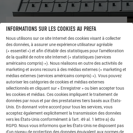
AUTRES BÂTIMENTS
INFORMATIONS SUR LES COOKIES AU PREFA
LAISSEZ-VOUS INSPIRER
Nous utilisons sur ce site Internet des cookies visant à collecter
des données, à assurer une expérience utilisateur agréable
La galerie de références PREFA démontre la
(« essentiel ») et afin d'établir des statistiques pour l'amélioration
polyvalence de l’aluminium. Découvrez d’autres projets
de la qualité de notre site Internet (« statistiques (services
impressionnants avec les solutions en aluminium
américains compris) »). Nous réalisons en outre des activités de
durables de PREFA pour toitures, systèmes solaires et
marketing et avons recours à des médias externes (« marketing et
façades.
médias externes (services américains compris) »). Vous pouvez
autoriser les catégories de cookies et médias externes
sélectionnés en cliquant sur « Enregistrer » ou bien accepter tous
VOIR DAVANTAGE DE RÉFÉRENCES
les cookies et médias. Ces cookies impliquent le traitement de
données par nous et par des prestataires tiers basés aux États-
Unis. En donnant votre accord pour tous les services, vous
acceptez également explicitement la transmission des données
vers les États-Unis conformément à l'art. 49 al. 1 lettre a) du
RGPD. Nous vous informons que les États-Unis ne disposent pas
d'un niveau de protection des données équivalent aux normes de