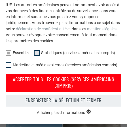
l'UE. Les autorités américaines peuvent notamment avoir accès à
vos données à des fins de contrôle ou de surveillance, sans vous
en informer et sans que vous puissiez vous y opposer
juridiquement. Vous trouverez plus d'informations à ce sujet dans
notre
déclaration de confidentialité
et dans les
mentions légales
.
Vous pouvez révoquer votre consentement à tout moment dans
les paramètres des cookies.
Essentiels
Statistiques (services américains compris)
Marketing et médias externes (services américains compris)
Commander gratuitement des prospectus PREFA
ACCEPTER TOUS LES COOKIES (SERVICES AMÉRICAINS
Toiture, façade, solaire, gouttières et protection contre les
COMPRIS)
crues – avec les produits PREFA en aluminium, votre maison
est non seulement jolie, mais aussi bien protégée !
ENREGISTRER LA SÉLECTION ET FERMER
COMMANDER GRATUITEMENT
Afficher plus d'informations
ESSENTIELS
Les cookies du groupe « Essentiels » sont nécessaires aux
fonctions de base du site Internet. Ils garantissent que le site