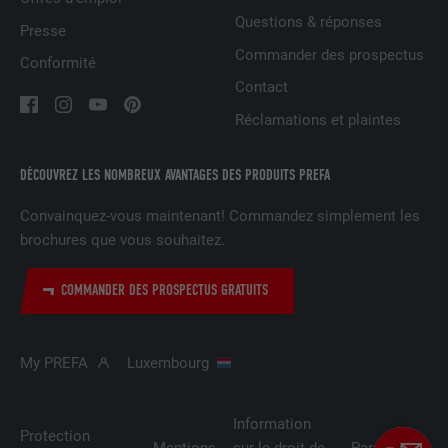
Questions & réponses
NOM
UserMatchHistory
Presse
Commander des prospectus
Conformité
FOURNISSEUR
LinkedIn
Contact
EXPIRATION
29 jours
Réclamations et plaintes
Est utilisé pour suivre l'utilisateur sur
DÉCOUVREZ LES NOMBREUX AVANTAGES DES PRODUITS PREFA
plusieurs sites Internet afin d'afficher de
UTILITÉ
la publicité adaptée aux préférences de
Convainquez-vous maintenant! Commandez simplement les
l'utilisateur.
brochures que vous souhaitez.
COMMANDER DES PROSPECTUS GRATUITS
NOM
lidc
FOURNISSEUR
LinkedIn
My PREFA
Luxembourg
EXPIRATION
1 jour
Information
Utilisé par le service de réseau social
Protection
Mentions
sur le droit de
Paramètres