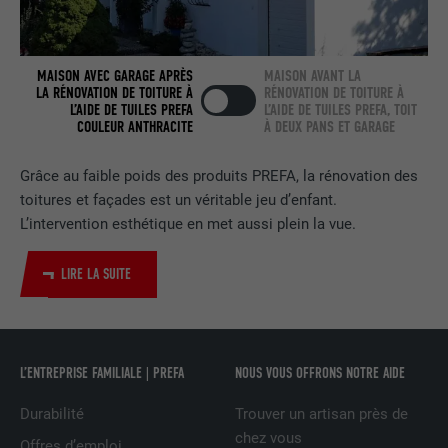
FOURNISSEUR
LinkedIn
EXPIRATION
2 ans
MAISON AVEC GARAGE APRÈS
MAISON AVANT LA
LA RÉNOVATION DE TOITURE À
RÉNOVATION DE TOITURE À
L’AIDE DE TUILES PREFA
L’AIDE DE TUILES PREFA, TOIT
Utilisé par le service de réseau social
COULEUR ANTHRACITE
À DEUX PANS ET GARAGE
UTILITÉ
LinkedIn pour suivre l'utilisation de
services intégrés.
Grâce au faible poids des produits PREFA, la rénovation des
toitures et façades est un véritable jeu d’enfant.
L’intervention esthétique en met aussi plein la vue.
NOM
bscookie
FOURNISSEUR
LinkedIn
LIRE LA SUITE
EXPIRATION
2 ans
Utilisé par le service de réseau social
L’ENTREPRISE FAMILIALE | PREFA
NOUS VOUS OFFRONS NOTRE AIDE
UTILITÉ
LinkedIn pour suivre l'utilisation de
services intégrés
Durabilité
Trouver un artisan près de
chez vous
Offres d’emploi