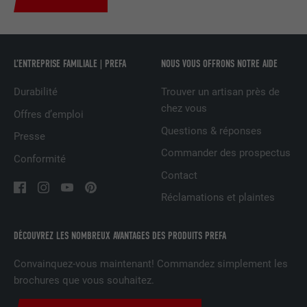
UTILITÉ
LinkedIn pour suivre l'utilisation de
services intégrés
L’ENTREPRISE FAMILIALE | PREFA
NOUS VOUS OFFRONS NOTRE AIDE
NOM
UserMatchHistory
Durabilité
Trouver un artisan près de
FOURNISSEUR
LinkedIn
chez vous
Offres d’emploi
Questions & réponses
Presse
EXPIRATION
29 jours
Commander des prospectus
Conformité
Est utilisé pour suivre l'utilisateur sur
Contact
plusieurs sites Internet afin d'afficher de
UTILITÉ
Réclamations et plaintes
la publicité adaptée aux préférences de
l'utilisateur.
DÉCOUVREZ LES NOMBREUX AVANTAGES DES PRODUITS PREFA
NOM
lidc
Convainquez-vous maintenant! Commandez simplement les
brochures que vous souhaitez.
FOURNISSEUR
LinkedIn