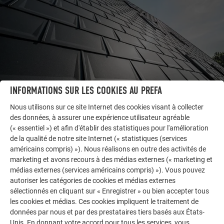
INFORMATIONS SUR LES COOKIES AU PREFA
Nous utilisons sur ce site Internet des cookies visant à collecter
des données, à assurer une expérience utilisateur agréable
AUTRES BÂTIMENTS
(« essentiel ») et afin d'établir des statistiques pour l'amélioration
LAISSEZ-VOUS INSPIRER
de la qualité de notre site Internet (« statistiques (services
américains compris) »). Nous réalisons en outre des activités de
marketing et avons recours à des médias externes (« marketing et
La galerie de références PREFA démontre la
médias externes (services américains compris) »). Vous pouvez
polyvalence de l’aluminium. Découvrez d’autres projets
autoriser les catégories de cookies et médias externes
impressionnants avec les solutions en aluminium
sélectionnés en cliquant sur « Enregistrer » ou bien accepter tous
durables de PREFA pour toitures, systèmes solaires et
les cookies et médias. Ces cookies impliquent le traitement de
façades.
données par nous et par des prestataires tiers basés aux États-
Unis. En donnant votre accord pour tous les services, vous