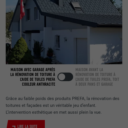
NOM
bcookie
FOURNISSEUR
LinkedIn
EXPIRATION
2 ans
Utilisé par le service de réseau social
UTILITÉ
LinkedIn pour suivre l'utilisation de
MAISON AVEC GARAGE APRÈS
MAISON AVANT LA
services intégrés.
LA RÉNOVATION DE TOITURE À
RÉNOVATION DE TOITURE À
L’AIDE DE TUILES PREFA
L’AIDE DE TUILES PREFA, TOIT
COULEUR ANTHRACITE
À DEUX PANS ET GARAGE
NOM
bscookie
Grâce au faible poids des produits PREFA, la rénovation des
FOURNISSEUR
LinkedIn
toitures et façades est un véritable jeu d’enfant.
L’intervention esthétique en met aussi plein la vue.
EXPIRATION
2 ans
LIRE LA SUITE
Utilisé par le service de réseau social