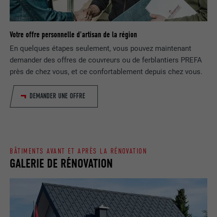
EXPIRATION
1 jour
NOM
lang
Enregistre un identifiant unique utilisé
Votre offre personnelle d'artisan de la région
pour générer des données statistiques
FOURNISSEUR
ads.linkedin.com
UTILITÉ
En quelques étapes seulement, vous pouvez maintenant
sur la manière dont l'utilisateur utilise le
site Internet.
demander des offres de couvreurs ou de ferblantiers PREFA
EXPIRATION
Session
près de chez vous, et ce confortablement depuis chez vous.
Enregistre la langue choisie par
UTILITÉ
NOM
_gaexp
DEMANDER UNE OFFRE
l'utilisateur pour un site Internet.
FOURNISSEUR
Google Optimize
NOM
lang
EXPIRATION
90 jours
FOURNISSEUR
LinkedIn
BÂTIMENTS AVANT ET APRÈS LA RÉNOVATION
Est placé afin de tester si le navigateur
GALERIE DE RÉNOVATION
UTILITÉ
autorise l'utilisation de cookies. Ne
EXPIRATION
Session
contient aucun élément d'identification.
Utilisé par LinkedIn lorsqu'un site
UTILITÉ
Internet contient une fenêtre « Suivez-
nous » intégrée.