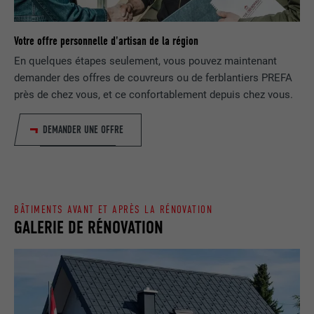
EXPIRATION
1 jour
NOM
lang
Enregistre un identifiant unique utilisé
Votre offre personnelle d'artisan de la région
pour générer des données statistiques
FOURNISSEUR
ads.linkedin.com
UTILITÉ
En quelques étapes seulement, vous pouvez maintenant
sur la manière dont l'utilisateur utilise le
demander des offres de couvreurs ou de ferblantiers PREFA
site Internet.
EXPIRATION
Session
près de chez vous, et ce confortablement depuis chez vous.
Enregistre la langue choisie par
UTILITÉ
NOM
_gaexp
DEMANDER UNE OFFRE
l'utilisateur pour un site Internet.
FOURNISSEUR
Google Optimize
NOM
lang
EXPIRATION
90 jours
BÂTIMENTS AVANT ET APRÈS LA RÉNOVATION
FOURNISSEUR
LinkedIn
GALERIE DE RÉNOVATION
Est placé afin de tester si le navigateur
UTILITÉ
autorise l'utilisation de cookies. Ne
EXPIRATION
Session
contient aucun élément d'identification.
Utilisé par LinkedIn lorsqu'un site
UTILITÉ
Internet contient une fenêtre « Suivez-
nous » intégrée.