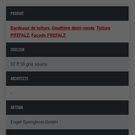
PRODUIT
Bardeaux de toiture
,
Gouttière demi-ronde
,
Toiture
PREFALZ
,
Façade PREFALZ
COULEUR
07 P.10 gris souris
ARCHITECTE
-
ARTISAN
Engel-Spenglerei-GmbH