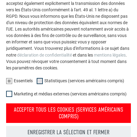
acceptez également explicitement la transmission des données
VOIR DAVANTAGE DE RÉFÉRENCES
vers les États-Unis conformément à l'art. 49 al. 1 lettre a) du
RGPD. Nous vous informons que les États-Unis ne disposent pas
d'un niveau de protection des données équivalent aux normes de
l'UE. Les autorités américaines peuvent notamment avoir accès à
vos données à des fins de contrôle ou de surveillance, sans vous
en informer et sans que vous puissiez vous y opposer
juridiquement. Vous trouverez plus d'informations à ce sujet dans
notre
déclaration de confidentialité
et dans les
mentions légales
.
Vous pouvez révoquer votre consentement à tout moment dans
les paramètres des cookies.
Essentiels
Statistiques (services américains compris)
Marketing et médias externes (services américains compris)
ACCEPTER TOUS LES COOKIES (SERVICES AMÉRICAINS
COMPRIS)
Commander gratuitement des prospectus PREFA
ENREGISTRER LA SÉLECTION ET FERMER
Toiture, façade, solaire, gouttières et protection contre les