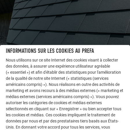
INFORMATIONS SUR LES COOKIES AU PREFA
Nous utilisons sur ce site Internet des cookies visant à collecter
des données, à assurer une expérience utilisateur agréable
AUTRES BÂTIMENTS
(« essentiel ») et afin d'établir des statistiques pour l'amélioration
LAISSEZ-VOUS INSPIRER
de la qualité de notre site Internet (« statistiques (services
américains compris) »). Nous réalisons en outre des activités de
La galerie de références PREFA démontre la
marketing et avons recours à des médias externes (« marketing et
médias externes (services américains compris) »). Vous pouvez
polyvalence de l’aluminium. Découvrez d’autres projets
autoriser les catégories de cookies et médias externes
impressionnants avec les solutions en aluminium
sélectionnés en cliquant sur « Enregistrer » ou bien accepter tous
durables de PREFA pour toitures, systèmes solaires et
les cookies et médias. Ces cookies impliquent le traitement de
façades.
données par nous et par des prestataires tiers basés aux États-
Unis. En donnant votre accord pour tous les services, vous