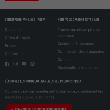
UTILITÉ
LinkedIn pour suivre l'utilisation de
services intégrés
L’ENTREPRISE FAMILIALE | PREFA
NOUS VOUS OFFRONS NOTRE AIDE
NOM
UserMatchHistory
Durabilité
Trouver un artisan près de
chez vous
FOURNISSEUR
LinkedIn
Offres d’emploi
Questions & réponses
Presse
EXPIRATION
29 jours
Commander des prospectus
Conformité
Est utilisé pour suivre l'utilisateur sur
Contact
plusieurs sites Internet afin d'afficher de
UTILITÉ
Réclamations et plaintes
la publicité adaptée aux préférences de
l'utilisateur.
DÉCOUVREZ LES NOMBREUX AVANTAGES DES PRODUITS PREFA
Convainquez-vous maintenant! Commandez simplement les
NOM
lidc
brochures que vous souhaitez.
FOURNISSEUR
LinkedIn
COMMANDER DES PROSPECTUS GRATUITS