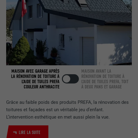
NOM
bcookie
FOURNISSEUR
LinkedIn
EXPIRATION
2 ans
Utilisé par le service de réseau social
UTILITÉ
LinkedIn pour suivre l'utilisation de
MAISON AVEC GARAGE APRÈS
MAISON AVANT LA
services intégrés.
LA RÉNOVATION DE TOITURE À
RÉNOVATION DE TOITURE À
L’AIDE DE TUILES PREFA
L’AIDE DE TUILES PREFA, TOIT
COULEUR ANTHRACITE
À DEUX PANS ET GARAGE
NOM
bscookie
Grâce au faible poids des produits PREFA, la rénovation des
FOURNISSEUR
LinkedIn
toitures et façades est un véritable jeu d’enfant.
L’intervention esthétique en met aussi plein la vue.
EXPIRATION
2 ans
LIRE LA SUITE
Utilisé par le service de réseau social