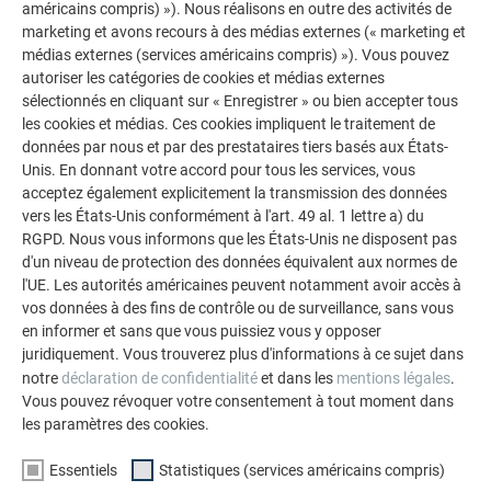
américains compris) »). Nous réalisons en outre des activités de
marketing et avons recours à des médias externes (« marketing et
médias externes (services américains compris) »). Vous pouvez
autoriser les catégories de cookies et médias externes
sélectionnés en cliquant sur « Enregistrer » ou bien accepter tous
les cookies et médias. Ces cookies impliquent le traitement de
données par nous et par des prestataires tiers basés aux États-
Unis. En donnant votre accord pour tous les services, vous
SAUT DE PENTE
acceptez également explicitement la transmission des données
vers les États-Unis conformément à l'art. 49 al. 1 lettre a) du
Cette vidéo monte comment réaliser un ressaut.
RGPD. Nous vous informons que les États-Unis ne disposent pas
d'un niveau de protection des données équivalent aux normes de
l'UE. Les autorités américaines peuvent notamment avoir accès à
vos données à des fins de contrôle ou de surveillance, sans vous
en informer et sans que vous puissiez vous y opposer
RETOUR À L'APERÇU
juridiquement. Vous trouverez plus d'informations à ce sujet dans
notre
déclaration de confidentialité
et dans les
mentions légales
.
Vous pouvez révoquer votre consentement à tout moment dans
les paramètres des cookies.
L’ENTREPRISE FAMILIALE | PREFA
NOUS VOUS OFFRONS NOTRE AIDE
Essentiels
Statistiques (services américains compris)