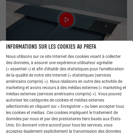
INFORMATIONS SUR LES COOKIES AU PREFA
Nous utilisons sur ce site Internet des cookies visant à collecter
des données, à assurer une expérience utilisateur agréable
FAÎTIÈRE
(« essentiel ») et afin d'établir des statistiques pour l'amélioration
NON VENTILÉE AVEC RECOUVREMENT ≥ 10° DN
de la qualité de notre site Internet (« statistiques (services
américains compris) »). Nous réalisons en outre des activités de
Cette vidéo monte comment réaliser une faîtière non
marketing et avons recours à des médias externes (« marketing et
ventilée avec recouvrement ≥ 10° DN.
médias externes (services américains compris) »). Vous pouvez
autoriser les catégories de cookies et médias externes
sélectionnés en cliquant sur « Enregistrer » ou bien accepter tous
les cookies et médias. Ces cookies impliquent le traitement de
données par nous et par des prestataires tiers basés aux États-
Unis. En donnant votre accord pour tous les services, vous
acceptez également explicitement la transmission des données