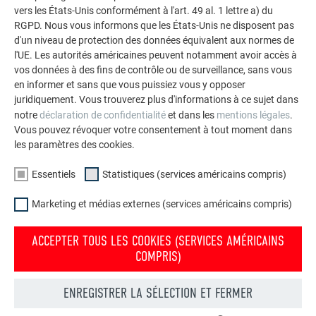
vers les États-Unis conformément à l'art. 49 al. 1 lettre a) du
RGPD. Nous vous informons que les États-Unis ne disposent pas
d'un niveau de protection des données équivalent aux normes de
l'UE. Les autorités américaines peuvent notamment avoir accès à
vos données à des fins de contrôle ou de surveillance, sans vous
en informer et sans que vous puissiez vous y opposer
juridiquement. Vous trouverez plus d'informations à ce sujet dans
notre
déclaration de confidentialité
et dans les
mentions légales
.
Vous pouvez révoquer votre consentement à tout moment dans
FAÎTIÈRE
les paramètres des cookies.
NON VENTILÉE AVEC RECOUVREMENT ≥ 25° DN
Essentiels
Statistiques (services américains compris)
Cette vidéo monte comment réaliser une faîtière non
Marketing et médias externes (services américains compris)
ventilée avec recouvrement ≥ 25° DN.
ACCEPTER TOUS LES COOKIES (SERVICES AMÉRICAINS
COMPRIS)
RETOUR À L'APERÇU
ENREGISTRER LA SÉLECTION ET FERMER