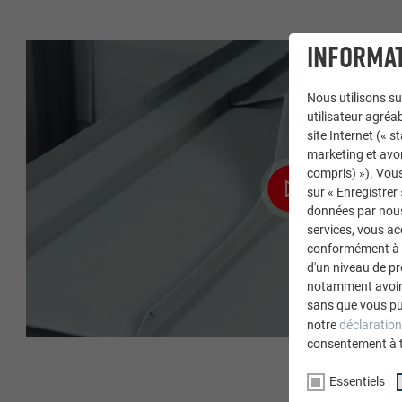
INFORMAT
Nous utilisons su
utilisateur agréab
site Internet (« 
marketing et avo
compris) »). Vous
sur « Enregistrer
données par nous 
services, vous a
conformément à l'
d'un niveau de p
notamment avoir 
sans que vous pu
notre
déclaration
consentement à 
Essentiels