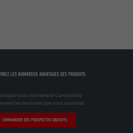
par les
pour cela les
tenus des
nées
rnet.
gère le
 l'outil
VREZ LES NOMBREUX AVANTAGES DES PRODUITS
teur.
A
amètres
lier la langue
 être affichés
ainquez-vous maintenant! Commandez
ation.
t être activé
lement les brochures que vous souhaitez.
COMMANDER DES PROSPECTUS GRATUITS