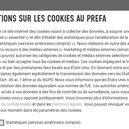
IONS SUR LES COOKIES AU PREFA
r ce site Internet des cookies visant à collecter des données, à assurer u
RACCORDEMENT DE CHEM
le (« essentiel ») et afin d'établir des statistiques pour l'amélioration de la
BAVETTE DE
statistiques (services américains compris) »). Nous réalisons en outre des a
ns recours à des médias externes (« marketing et médias externes (servi
VERS L'ARR
 pouvez autoriser les catégories de cookies et médias externes sélection
 » ou bien accepter tous les cookies et médias. Ces cookies impliquent le 
et par des prestataires tiers basés aux États-Unis. En donnant votre acc
cceptez également explicitement la transmission des données vers les Éta
Cette vidéo monte comm
art. 49 al. 1 lettre a) du RGPD. Nous vous informons que les États-Unis 
finition droite et pli vers l
rotection des données équivalent aux normes de l'UE. Les autorités améri
accès à vos données à des fins de contrôle ou de surveillance, sans vous
issiez vous y opposer juridiquement. Vous trouverez plus d'informations 
 de confidentialité
et dans les
mentions légales
. Vous pouvez révoquer vo
tout moment dans les paramètres des cookies.
Statistiques (services américains compris)