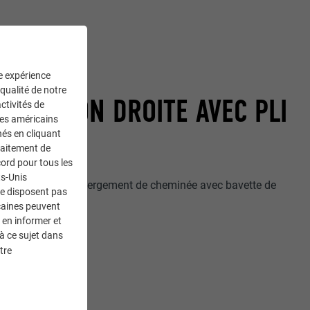
ne expérience
INÉE
 qualité de notre
 FINITION DROITE AVEC PLI
ctivités de
ces américains
IÈRE
nés en cliquant
traitement de
ord pour tous les
ts-Unis
ent réaliser un abergement de cheminée avec bavette de
ne disposent pas
'arrière.
caines peuvent
 en informer et
à ce sujet dans
tre