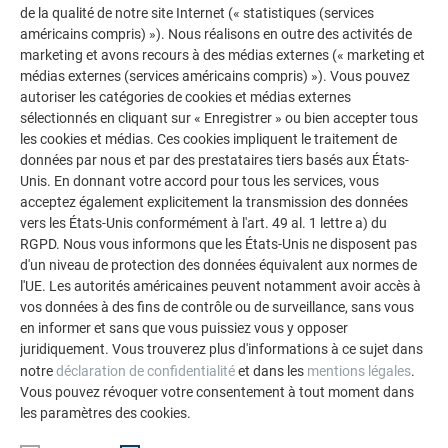
de la qualité de notre site Internet (« statistiques (services
américains compris) »). Nous réalisons en outre des activités de
marketing et avons recours à des médias externes (« marketing et
médias externes (services américains compris) »). Vous pouvez
autoriser les catégories de cookies et médias externes
sélectionnés en cliquant sur « Enregistrer » ou bien accepter tous
les cookies et médias. Ces cookies impliquent le traitement de
données par nous et par des prestataires tiers basés aux États-
FAÎTIÈRE NON VENTILÉE AVEC RECOUVREMENT
Unis. En donnant votre accord pour tous les services, vous
≥ 25° DN
acceptez également explicitement la transmission des données
vers les États-Unis conformément à l'art. 49 al. 1 lettre a) du
Cette vidéo monte comment réaliser une faîtière non
RGPD. Nous vous informons que les États-Unis ne disposent pas
d'un niveau de protection des données équivalent aux normes de
ventilée avec recouvrement ≥ 25° DN.
l'UE. Les autorités américaines peuvent notamment avoir accès à
vos données à des fins de contrôle ou de surveillance, sans vous
en informer et sans que vous puissiez vous y opposer
juridiquement. Vous trouverez plus d'informations à ce sujet dans
RETOUR À L'APERÇU
notre
déclaration de confidentialité
et dans les
mentions légales
.
Vous pouvez révoquer votre consentement à tout moment dans
les paramètres des cookies.