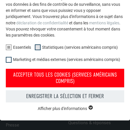
vos données à des fins de contrôle ou de surveillance, sans vous
en informer et sans que vous puissiez vous y opposer
Siding/Siding.X vertical - Vidéos de formation
juridiquement. Vous trouverez plus d'informations à ce sujet dans
notre
déclaration de confidentialité
et dans les
mentions légales
.
LIRE LA SUITE
Vous pouvez révoquer votre consentement à tout moment dans
les paramètres des cookies.
Essentiels
Statistiques (services américains compris)
Marketing et médias externes (services américains compris)
RETOUR À L'APERÇU
ACCEPTER TOUS LES COOKIES (SERVICES AMÉRICAINS
COMPRIS)
L’ENTREPRISE FAMILIALE | PREFA
NOUS VOUS OFFRONS NOTRE AIDE
ENREGISTRER LA SÉLECTION ET FERMER
Durabilité
Trouver un artisan près de
Afficher plus d'informations
ESSENTIELS
chez vous
Offres d’emploi
Les cookies du groupe « Essentiels » sont nécessaires aux
Questions & réponses
fonctions de base du site Internet. Ils garantissent que le site
Presse
Internet fonctionne correctement.