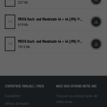
227 kb
FOURNISSEUR
LinkedIn
EXPIRATION
2 ans
PREFA Dach- und Wandraute 44 × 44 (JPG) © PREFA | Croce & Wir
JPG
619 kb
Utilisé par le service de réseau social
UTILITÉ
LinkedIn pour suivre l'utilisation de
services intégrés.
PREFA Dach- und Wandraute 44 × 44 (JPG) © PREFA | Croce & Wir
JPG
1012 kb
NOM
bscookie
FOURNISSEUR
LinkedIn
EXPIRATION
2 ans
Utilisé par le service de réseau social
L’ENTREPRISE FAMILIALE | PREFA
NOUS VOUS OFFRONS NOTRE AIDE
UTILITÉ
LinkedIn pour suivre l'utilisation de
services intégrés
Durabilité
Trouver un artisan près de
chez vous
Offres d’emploi