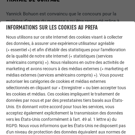
Yannick Bohuon est convaincu que le concours pour la
maîtrise d’œuvre du gymnase a pu être remporté grâce à
INFORMATIONS SUR LES COOKIES AU PREFA
deux éléments décisifs : « D’une part, la forme courbée
inhabituelle du bâtiment et d’autre part, son intégration dans
Nous utilisons sur ce site Internet des cookies visant à collecter
l’environnement. » Afin de créer l’impression de continuité
des données, à assurer une expérience utilisateur agréable
recherchée, les architectes ont conçu un gymnase sans face
(« essentiel ») et afin d'établir des statistiques pour l'amélioration
de la qualité de notre site Internet (« statistiques (services
avant ni arrière. De plus, de larges surfaces en verre au rez-
américains compris) »). Nous réalisons en outre des activités de
de-chaussée permettent de voir à l’intérieur du bâtiment
marketing et avons recours à des médias externes (« marketing et
depuis plusieurs côtés. C’est l’organisation interne du
médias externes (services américains compris) »). Vous pouvez
gymnase qui donne à son enveloppe sa forme unique : les
autoriser les catégories de cookies et médias externes
vestiaires, les locaux techniques et les espaces de stockage
sélectionnés en cliquant sur « Enregistrer » ou bien accepter tous
entourent le terrain rectangulaire, le tout sur un seul étage,
les cookies et médias. Ces cookies impliquent le traitement de
créant ainsi une couche de pièces aux coins arrondis qui
données par nous et par des prestataires tiers basés aux États-
Unis. En donnant votre accord pour tous les services, vous
s’étire dans différentes directions. En raison des différences
acceptez également explicitement la transmission des données
de hauteur entre l’avant-toit et le gymnase, il fallait trouver
vers les États-Unis conformément à l'art. 49 al. 1 lettre a) du
une façade qui puisse faire le lien entre les deux.
RGPD. Nous vous informons que les États-Unis ne disposent pas
d'un niveau de protection des données équivalent aux normes de