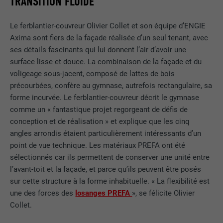
TRANSITION FLUIDE
Internet fonctionne correctement.
Le ferblantier-couvreur Olivier Collet et son équipe d’ENGIE
Afficher les informations relatives aux cookies
NOM
PHPSESSID
Axima sont fiers de la façade réalisée d’un seul tenant, avec
ses détails fascinants qui lui donnent l’air d’avoir une
STATISTIQUES (SERVICES AMÉRICAINS COMPRIS)
FOURNISSEUR
PHP
surface lisse et douce. La combinaison de la façade et du
Les cookies « Statistiques (services américains compris) »
nous aident à comprendre comment le site Internet est utilisé.
EXPIRATION
Session
voligeage sous-jacent, composé de lattes de bois
Nous collectons des informations pour améliorer l'expérience
précourbées, confère au gymnase, autrefois rectangulaire, sa
utilisateur sur le site Internet.
Ce cookie enregistre votre session
forme incurvée. Le ferblantier-couvreur décrit le gymnase
actuelle en ce qui concerne les
comme un « fantastique projet regorgeant de défis de
Afficher les informations relatives aux cookies
NOM
_ga
applications PHP et garantit que toutes
conception et de réalisation » et explique que les cinq
UTILITÉ
les fonctions de la page qui utilisent le
angles arrondis étaient particulièrement intéressants d’un
MARKETING ET MÉDIAS EXTERNES (SERVICES AMÉRICAINS
FOURNISSEUR
Google Universal Analytics
langage de programmation PHP
point de vue technique. Les matériaux PREFA ont été
COMPRIS)
peuvent être affichées correctement.
sélectionnés car ils permettent de conserver une unité entre
Les cookies « Marketing et médias externes (services
EXPIRATION
2 ans
l’avant-toit et la façade, et parce qu’ils peuvent être posés
américains compris) » sont utilisés par les annonceurs
(prestataires tiers) pour afficher de la publicité personnalisée.
sur cette structure à la forme inhabituelle. « La flexibilité est
Enregistre un identifiant unique utilisé
NOM
cookie_optin
Ils observent pour cela les visiteurs à travers les sites Internet.
une des forces des
losanges PREFA
», se félicite Olivier
pour générer des données statistiques
UTILITÉ
Lorsque ces cookies sont acceptés, l'accès aux contenus des
sur la manière dont l'utilisateur utilise le
Collet.
FOURNISSEUR
Sgalinski
plateformes vidéo et de réseaux sociaux ne nécessite plus de
site Internet.
consentement manuel.