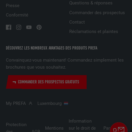
Questions & réponses
Presse
NOM
UserMatchHistory
Commander des prospectus
Conformité
FOURNISSEUR
LinkedIn
Contact
Réclamations et plaintes
EXPIRATION
29 jours
Est utilisé pour suivre l'utilisateur sur
DÉCOUVREZ LES NOMBREUX AVANTAGES DES PRODUITS PREFA
plusieurs sites Internet afin d'afficher de
UTILITÉ
la publicité adaptée aux préférences de
Convainquez-vous maintenant! Commandez simplement les
l'utilisateur.
brochures que vous souhaitez.
COMMANDER DES PROSPECTUS GRATUITS
NOM
lidc
FOURNISSEUR
LinkedIn
My PREFA
Luxembourg
EXPIRATION
1 jour
Information
Protection
Utilisé par le service de réseau social
Mentions
sur le droit de
Paramètres
UTILITÉ
LinkedIn pour suivre l'utilisation de
des
AGB