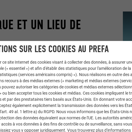
UE ET UN LIEU DE
IONS SUR LES COOKIES AU PREFA
arquée par des
oriels inclinés, empilés les
r ce site Internet des cookies visant à collecter des données, à assurer u
ibré suspendus, ces volumes saillants
le (« essentiel ») et afin d'établir des statistiques pour l'amélioration de la
range cuivré, un rose saumoné doux et un
statistiques (services américains compris) »). Nous réalisons en outre des a
orte. La façade devient un terrain d'échange
ns recours à des médias externes (« marketing et médias externes (servi
 vu », comme l'explique Sven Disser, chef de
 pouvez autoriser les catégories de cookies et médias externes sélection
 » ou bien accepter tous les cookies et médias. Ces cookies impliquent le 
s oriels en saillie, ses larges baies vitrées
et par des prestataires tiers basés aux États-Unis. En donnant votre acc
ière pour devenir un espace de vie partagé –
cceptez également explicitement la transmission des données vers les Éta
tecture.
art. 49 al. 1 lettre a) du RGPD. Nous vous informons que les États-Unis 
rotection des données équivalent aux normes de l'UE. Les autorités améri
accès à vos données à des fins de contrôle ou de surveillance, sans vous
issiez vous y opposer juridiquement. Vous trouverez plus d'informations 