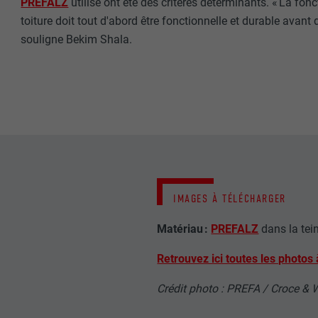
PREFALZ
utilisé ont été des critères déterminants. « La fon
toiture doit tout d'abord être fonctionnelle et durable avant 
NOM
souligne Bekim Shala.
NOM
FOURNISSE
FOURNISSE
EXPIRATION
EXPIRATION
UTILITÉ
UTILITÉ
NOM
IMAGES À TÉLÉCHARGER
NOM
FOURNISSE
Matériau :
PREFALZ
dans la tei
FOURNISSE
EXPIRATION
Retrouvez ici toutes les photos 
EXPIRATION
Crédit photo : PREFA / Croce & 
UTILITÉ
UTILITÉ