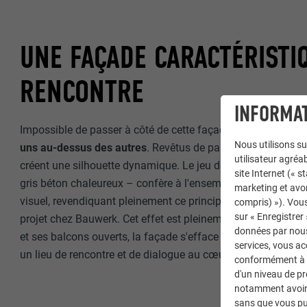
UNE FAÇADE CARACTÉRISTIQ
RENCONTRE
INFORMAT
Impossible de passer à côté de cette façade audacieuse, m
Nous utilisons su
uns au-dessus des autres
. Revêtus de panneaux en béton f
utilisateur agréab
créent une silhouette dynamique. Le jeu de couleurs – un o
site Internet (« 
gris béton chaleureux – confère à l'ensemble une identité f
marketing et avo
visuel, revendiquant pleinement ce principe de « voir et être
compris) »). Vous
sur « Enregistrer
projet chez Bauwerk. Cet effet est pleinement assumé. Avec se
données par nous 
et ses balcons ouverts, la façade s'efface en tant que front
services, vous a
un lieu de rencontre et de dialogue au cœur même de l'archi
conformément à l'
d'un niveau de p
notamment avoir 
sans que vous pu