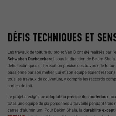
Internet est uti
EXPIRATION
Internet.
NOM
UTILITÉ
MARKETING ET 
FOURNISSE
DÉFIS TECHNIQUES ET SENS
Les cookies « M
annonceurs (pres
EXPIRATION
visiteurs à tra
NOM
plateformes vid
Les travaux de toiture du projet Van B ont été réalisés par l'
UTILITÉ
Schwaben Dachdeckerei
, sous la direction de Bekim Shala
FOURNISSE
NOM
défis techniques et l'exécution précise des travaux de toitu
EXPIRATION
passionné par son métier. Lui et son équipe étaient responsa
FOURNISSE
NOM
tous les travaux de couverture, y compris les raccords compl
sorties de toit.
EXPIRATION
FOURNISSE
UTILITÉ
Le projet a exigé une
adaptation précise des matériaux
aux 
EXPIRATION
total, une équipe de six personnes a travaillé pendant trois 
UTILITÉ
carrés d'aluminium. Pour Bekim Shala, la
durabilité except
UTILITÉ