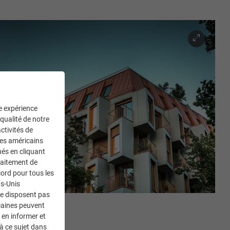
ne expérience
 qualité de notre
ctivités de
ces américains
nés en cliquant
traitement de
ord pour tous les
ts-Unis
ne disposent pas
caines peuvent
 en informer et
à ce sujet dans