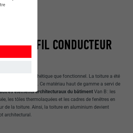
tre
MINIUM, FIL CONDUCTEUR
tant sur le plan esthétique que fonctionnel. La toiture a été
le IGP Orange HDP
. Ce matériau haut de gamme a servi de
et. Ils
 autres éléments architecturaux du bâtiment
Van B : les
e, les tôles thermolaquées et les cadres de fenêtres en
r de la toiture. Ainsi, la toiture en aluminium devient
t architectural.
mment le site