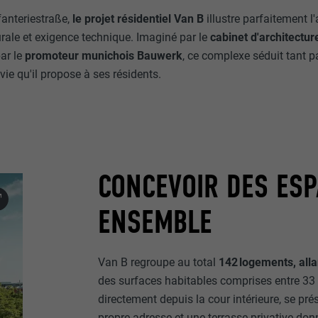
fanteriestraße,
le projet résidentiel
Van B
illustre parfaitement l'
urale et exigence technique. Imaginé par le
cabinet d'architectur
par le
promoteur munichois Bauwerk
, ce complexe séduit tant p
 vie qu'il propose à ses résidents.
CONCEVOIR DES ESP
ENSEMBLE
Van B regroupe au total
142 logements, all
des surfaces habitables comprises entre 33 
directement depuis la cour intérieure, se pré
propre adresse et une terrasse privative donn