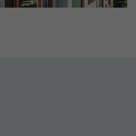
nées
rnet.
net.
de cookies. Ne
re « Suivez-