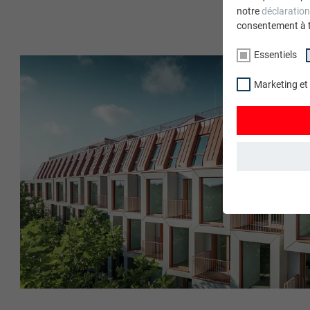
notre
déclaration
consentement à 
Essentiels
Marketing et
ESSENTIELS
Les cookies du 
garantissent qu
NOM
STATISTIQUES 
FOURNISSE
Les cookies « S