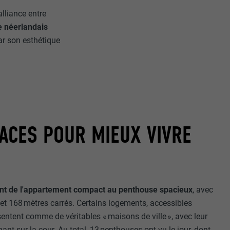
alliance entre
e néerlandais
ar son esthétique
ACES POUR MIEUX VIVRE
ant de l'appartement compact au penthouse spacieux
, avec
et 168 mètres carrés. Certains logements, accessibles
sentent comme de véritables « maisons de ville », avec leur
ant sur la cour. Au total, 13 penthouses ont vu le jour, dont