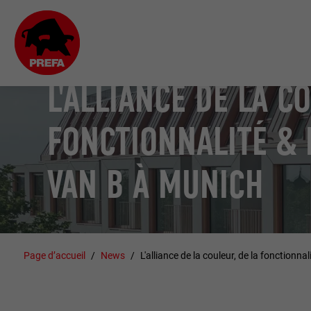
L'ALLIANCE DE LA C
FONCTIONNALITÉ & 
VAN B À MUNICH
Page d’accueil
News
L'alliance de la couleur, de la fonctionn