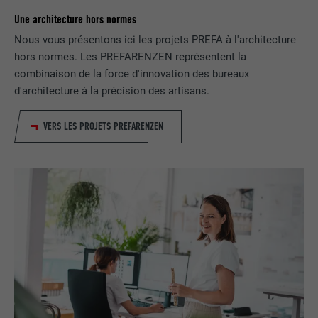
Est placé afin de tester si le navigateur
Une architecture hors normes
UTILITÉ
autorise l'utilisation de cookies. Ne
EXPIRATION
Session
contient aucun élément d'identification.
Nous vous présentons ici les projets PREFA à l'architecture
hors normes. Les PREFARENZEN représentent la
Utilisé par LinkedIn lorsqu'un site
combinaison de la force d'innovation des bureaux
UTILITÉ
Internet contient une fenêtre « Suivez-
d'architecture à la précision des artisans.
nous » intégrée.
VERS LES PROJETS PREFARENZEN
NOM
bcookie
FOURNISSEUR
LinkedIn
EXPIRATION
2 ans
Utilisé par le service de réseau social
UTILITÉ
LinkedIn pour suivre l'utilisation de
services intégrés.
NOM
bscookie