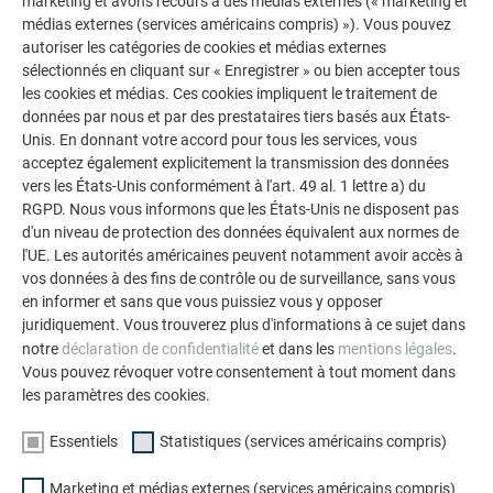
marketing et avons recours à des médias externes (« marketing et
médias externes (services américains compris) »). Vous pouvez
autoriser les catégories de cookies et médias externes
sélectionnés en cliquant sur « Enregistrer » ou bien accepter tous
les cookies et médias. Ces cookies impliquent le traitement de
données par nous et par des prestataires tiers basés aux États-
Unis. En donnant votre accord pour tous les services, vous
acceptez également explicitement la transmission des données
vers les États-Unis conformément à l'art. 49 al. 1 lettre a) du
RGPD. Nous vous informons que les États-Unis ne disposent pas
d'un niveau de protection des données équivalent aux normes de
l'UE. Les autorités américaines peuvent notamment avoir accès à
vos données à des fins de contrôle ou de surveillance, sans vous
en informer et sans que vous puissiez vous y opposer
juridiquement. Vous trouverez plus d'informations à ce sujet dans
notre
déclaration de confidentialité
et dans les
mentions légales
.
Vous pouvez révoquer votre consentement à tout moment dans
les paramètres des cookies.
L’ALUMINIUM TOUJOURS
Essentiels
Statistiques (services américains compris)
La réalisation du toit était un défi majeur, même pour les
Marketing et médias externes (services américains compris)