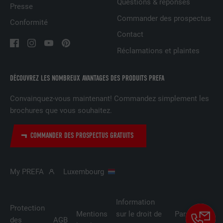
Questions & réponses
Presse
Commander des prospectus
Conformité
NOM
lidc
Contact
Réclamations et plaintes
FOURNISSEUR
LinkedIn
EXPIRATION
1 jour
DÉCOUVREZ LES NOMBREUX AVANTAGES DES PRODUITS PREFA
Utilisé par le service de réseau social
Convainquez-vous maintenant! Commandez simplement les
UTILITÉ
LinkedIn pour suivre l'utilisation de
brochures que vous souhaitez.
services intégrés
COMMANDER DES PROSPECTUS GRATUITS
NOM
lissc
My PREFA
Luxembourg
FOURNISSEUR
LinkedIn
EXPIRATION
1 an
Information
Protection
Mentions
sur le droit de
Paramètres
des
AGB
Est utilisé pour garantir que le même