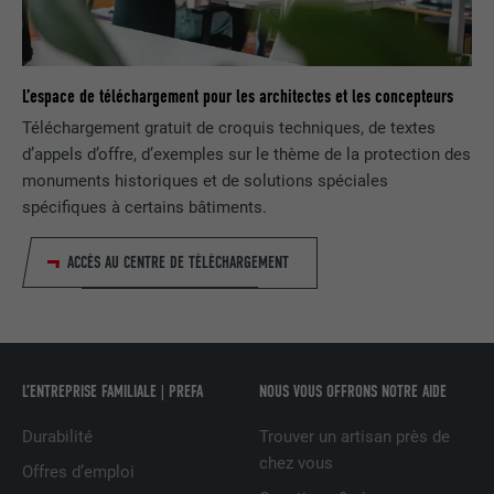
FOURNISSEUR
LinkedIn
EXPIRATION
2 ans
L’espace de téléchargement pour les architectes et les concepteurs
Téléchargement gratuit de croquis techniques, de textes
Utilisé par le service de réseau social
d’appels d’offre, d’exemples sur le thème de la protection des
UTILITÉ
LinkedIn pour suivre l'utilisation de
monuments historiques et de solutions spéciales
services intégrés
spécifiques à certains bâtiments.
ACCÈS AU CENTRE DE TÉLÉCHARGEMENT
NOM
UserMatchHistory
FOURNISSEUR
LinkedIn
EXPIRATION
29 jours
L’ENTREPRISE FAMILIALE | PREFA
NOUS VOUS OFFRONS NOTRE AIDE
Est utilisé pour suivre l'utilisateur sur
Durabilité
Trouver un artisan près de
plusieurs sites Internet afin d'afficher de
UTILITÉ
chez vous
la publicité adaptée aux préférences de
Offres d’emploi
l'utilisateur.