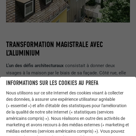
TRANSFORMATION MAGISTRALE AVEC
L’ALUMINIUM
L’un des défis architecturaux
consistait à donner deux
visages à la maison par le biais de sa façade. Côté rue, elle
devait être fermée et mettre l’accent sur les matériaux,
INFORMATIONS SUR LES COOKIES AU PREFA
tandis que côté jardin, elle devait être ouverte et baignée de
Nous utilisons sur ce site Internet des cookies visant à collecter
lumière. En collaboration avec la société SF Dachsysteme,
des données, à assurer une expérience utilisateur agréable
Mirco Urban (UrbanArchitektur) a élaboré une structure de
(« essentiel ») et afin d'établir des statistiques pour l'amélioration
façade ingénieuse avec une alternance de quatre largeurs de
de la qualité de notre site Internet (« statistiques (services
bacs. Le résultat est édifiant : une symbiose entre savoir-
américains compris) »). Nous réalisons en outre des activités de
faire artisanal et raffinement esthétique, qui n’a pu être
marketing et avons recours à des médias externes (« marketing et
obtenue que grâce au concept visionnaire des architectes, à
médias externes (services américains compris) »). Vous pouvez