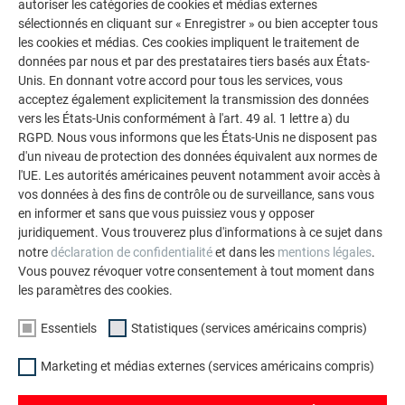
autoriser les catégories de cookies et médias externes
la performance exceptionnelle de SF Dachsysteme et à
sélectionnés en cliquant sur « Enregistrer » ou bien accepter tous
l’utilisation créative
des matériaux de PREFA
.
les cookies et médias. Ces cookies impliquent le traitement de
données par nous et par des prestataires tiers basés aux États-
Unis. En donnant votre accord pour tous les services, vous
acceptez également explicitement la transmission des données
vers les États-Unis conformément à l'art. 49 al. 1 lettre a) du
RGPD. Nous vous informons que les États-Unis ne disposent pas
d'un niveau de protection des données équivalent aux normes de
l'UE. Les autorités américaines peuvent notamment avoir accès à
vos données à des fins de contrôle ou de surveillance, sans vous
en informer et sans que vous puissiez vous y opposer
juridiquement. Vous trouverez plus d'informations à ce sujet dans
notre
déclaration de confidentialité
et dans les
mentions légales
.
Vous pouvez révoquer votre consentement à tout moment dans
les paramètres des cookies.
Essentiels
Statistiques (services américains compris)
Marketing et médias externes (services américains compris)