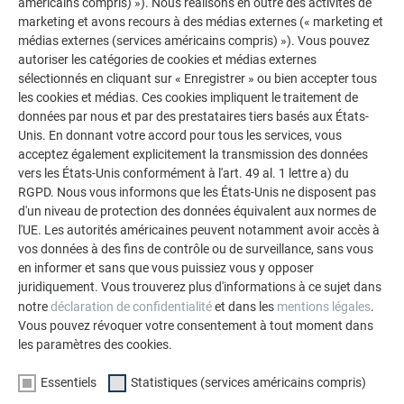
américains compris) »). Nous réalisons en outre des activités de
en raison de la longévité du matériau. En outre, le montage
marketing et avons recours à des médias externes (« marketing et
et le façonnage précis des sidings n’ont pas demandé à
médias externes (services américains compris) »). Vous pouvez
l’entreprise plus de temps que de coutume. « La faible
autoriser les catégories de cookies et médias externes
épaisseur du matériau (1,0 mm), la légèreté des éléments en
sélectionnés en cliquant sur « Enregistrer » ou bien accepter tous
aluminium et leur souplesse — avantage appréciable pour le
les cookies et médias. Ces cookies impliquent le traitement de
façonnage — facilitent considérablement les travaux de
données par nous et par des prestataires tiers basés aux États-
montage et permettent de travailler vite et avec une grande
Unis. En donnant votre accord pour tous les services, vous
acceptez également explicitement la transmission des données
efficacité », souligne l’entreprise Stadler.
vers les États-Unis conformément à l'art. 49 al. 1 lettre a) du
RGPD. Nous vous informons que les États-Unis ne disposent pas
d'un niveau de protection des données équivalent aux normes de
PASSIONNANTE RENCONTRE DE MATÉRIAUX
l'UE. Les autorités américaines peuvent notamment avoir accès à
vos données à des fins de contrôle ou de surveillance, sans vous
en informer et sans que vous puissiez vous y opposer
L’aluminium PREFA est le matériau favori de Peter Blineder,
juridiquement. Vous trouverez plus d'informations à ce sujet dans
en particulier pour des raisons esthétiques. « Il permet de
notre
déclaration de confidentialité
et dans les
mentions légales
.
réaliser des structures longitudinales qui allongent les
Vous pouvez révoquer votre consentement à tout moment dans
les paramètres des cookies.
façades. Quant aux rainures (avec ou sans joint) qui
parcourent la surface, elles ajoutent une touche d’élégance à
Essentiels
Statistiques (services américains compris)
la façade. »Il va de soi que les architectes et maîtres