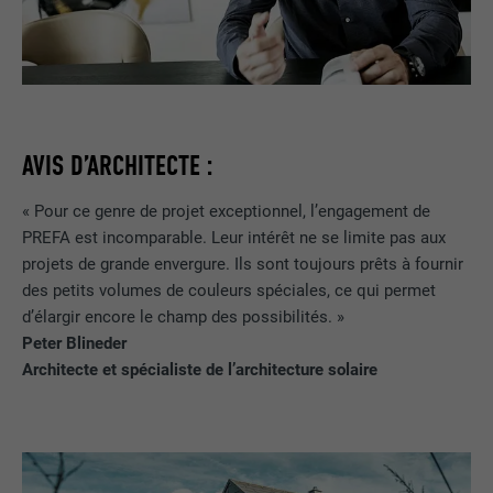
FOURNISSEUR
LinkedIn
Est placé afin de tester si le navigateur
UTILITÉ
autorise l'utilisation de cookies. Ne
EXPIRATION
Session
contient aucun élément d'identification.
Utilisé par LinkedIn lorsqu'un site
UTILITÉ
Internet contient une fenêtre « Suivez-
AVIS D’ARCHITECTE :
nous » intégrée.
« Pour ce genre de projet exceptionnel, l’engagement de
PREFA est incomparable. Leur intérêt ne se limite pas aux
NOM
bcookie
projets de grande envergure. Ils sont toujours prêts à fournir
des petits volumes de couleurs spéciales, ce qui permet
FOURNISSEUR
LinkedIn
d’élargir encore le champ des possibilités. »
EXPIRATION
2 ans
Peter Blineder
Architecte et spécialiste de l’architecture solaire
Utilisé par le service de réseau social
UTILITÉ
LinkedIn pour suivre l'utilisation de
services intégrés.