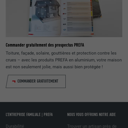
Est utilisé pour garantir que le même
UTILITÉ
attribut SameSite est disponible pour
tous les cookies dans ce navigateur
NOM
_fbp
Commander gratuitement des prospectus PREFA
FOURNISSEUR
Facebook
Toiture, façade, solaire, gouttières et protection contre les
crues – avec les produits PREFA en aluminium, votre maison
EXPIRATION
3 mois
est non seulement jolie, mais aussi bien protégée !
Est utilisé par Facebook pour afficher
COMMANDER GRATUITEMENT
une série de produits publicitaires, par
UTILITÉ
exemple des offres en temps réel
d'annonceurs tiers.
NOM
fr
L’ENTREPRISE FAMILIALE | PREFA
NOUS VOUS OFFRONS NOTRE AIDE
Durabilité
Trouver un artisan près de
FOURNISSEUR
Facebook