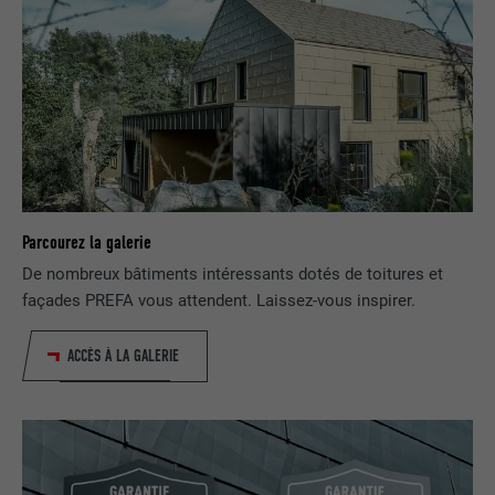
NOM
bscookie
FOURNISSEUR
LinkedIn
EXPIRATION
2 ans
Utilisé par le service de réseau social
UTILITÉ
LinkedIn pour suivre l'utilisation de
services intégrés
Parcourez la galerie
De nombreux bâtiments intéressants dotés de toitures et
NOM
UserMatchHistory
façades PREFA vous attendent. Laissez-vous inspirer.
FOURNISSEUR
LinkedIn
ACCÈS À LA GALERIE
EXPIRATION
29 jours
Est utilisé pour suivre l'utilisateur sur
plusieurs sites Internet afin d'afficher de
UTILITÉ
la publicité adaptée aux préférences de