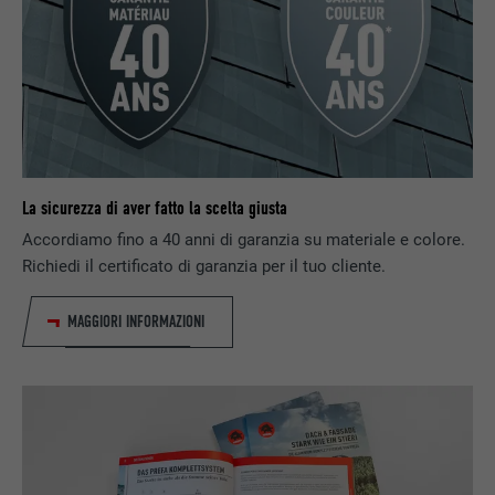
l'utilisateur.
NOM
lidc
FOURNISSEUR
LinkedIn
EXPIRATION
1 jour
La sicurezza di aver fatto la scelta giusta
Accordiamo fino a 40 anni di garanzia su materiale e colore.
Utilisé par le service de réseau social
Richiedi il certificato di garanzia per il tuo cliente.
UTILITÉ
LinkedIn pour suivre l'utilisation de
services intégrés
MAGGIORI INFORMAZIONI
NOM
lissc
FOURNISSEUR
LinkedIn
EXPIRATION
1 an