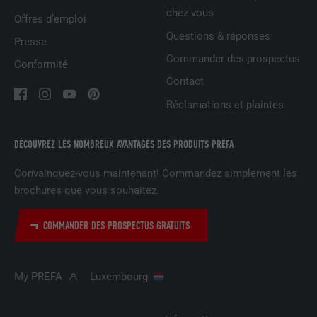
chez vous
Offres d’emploi
EXPIRATION
3 mois
Questions & réponses
Presse
Commander des prospectus
Est utilisé par Facebook pour afficher
Conformité
une série de produits publicitaires, par
Contact
UTILITÉ
exemple des offres en temps réel
Réclamations et plaintes
d'annonceurs tiers.
DÉCOUVREZ LES NOMBREUX AVANTAGES DES PRODUITS PREFA
NOM
IDE
Convainquez-vous maintenant! Commandez simplement les
FOURNISSEUR
doubleclick.net
brochures que vous souhaitez.
EXPIRATION
1 an
COMMANDER DES PROSPECTUS GRATUITS
Utilisé par Google DoubleClick pour
enregistrer et signaler les actions d'un
My PREFA
Luxembourg
utilisateur sur le site Internet après
l'affichage d'une annonce du
UTILITÉ
fournisseur ou après que l'utilisateur a