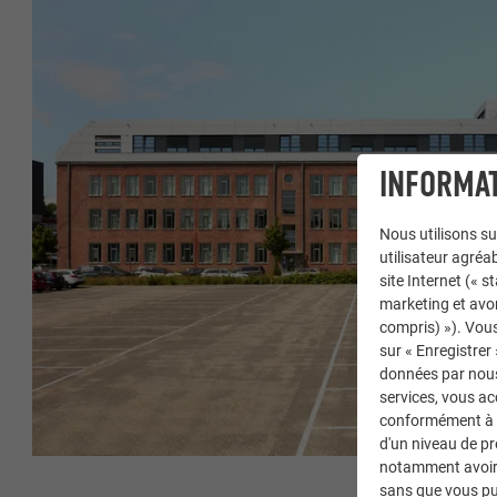
INFORMAT
Nous utilisons su
utilisateur agréab
site Internet (« 
marketing et avo
compris) »). Vous
sur « Enregistrer
données par nous 
services, vous a
conformément à l'
d'un niveau de p
notamment avoir 
sans que vous pu