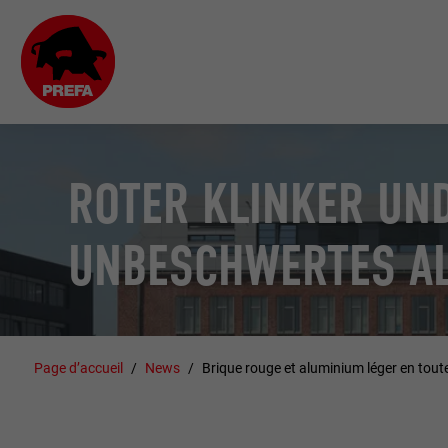
ROTER KLINKER UND
UNBESCHWERTES A
Page d’accueil
News
Brique rouge et aluminium léger en toute