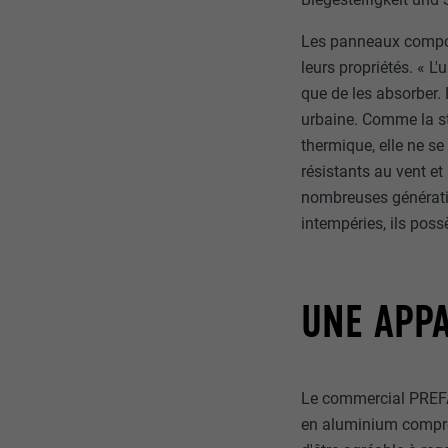
Internet est uti
EXPIRATION
Internet.
Les panneaux compos
leurs propriétés. « L'
NOM
UTILITÉ
que de les absorber. 
MARKETING ET 
FOURNISSE
urbaine. Comme la st
Les cookies « M
thermique, elle ne s
annonceurs (pres
EXPIRATION
résistants au vent et
visiteurs à tra
NOM
nombreuses générati
plateformes vid
UTILITÉ
intempéries, ils poss
FOURNISSE
NOM
EXPIRATION
FOURNISSE
NOM
UNE APP
EXPIRATION
FOURNISSE
UTILITÉ
EXPIRATION
Le commercial PREFA
UTILITÉ
en aluminium compre
UTILITÉ