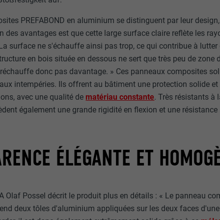
lisé. Nous collectons des informations pour améliorer l'expérience utilisateu
Session
ites PREFABOND en aluminium se distinguent par leur design,
Ce cookie enregistre votre session actuelle en ce qui concern
Afficher les informations relatives aux cookies
un des avantages est que cette large surface claire reflète les ray
_ga
applications PHP et garantit que toutes les fonctions de la p
La surface ne s'échauffe ainsi pas trop, ce qui contribue à lutter
utilisent le langage de programmation PHP peuvent être aff
MÉDIAS EXTERNES (SERVICES AMÉRICAINS COMPRIS)
UR
Google Universal Analytics
correctement.
ructure en bois située en dessous ne sert que très peu de zone
arketing et médias externes (services américains compris) » sont utilisés 
e réchauffe donc pas davantage. » Ces panneaux composites sol
tataires tiers) pour afficher de la publicité personnalisée. Ils observent 
2 ans
 aux intempéries. Ils offrent au bâtiment une protection solide et
vers les sites Internet. Lorsque ces cookies sont acceptés, l'accès aux con
cookie_optin
ons, avec une qualité de
matériau constante
. Très résistants à 
éo et de réseaux sociaux ne nécessite plus de consentement manuel.
Enregistre un identifiant unique utilisé pour générer des don
èdent également une grande rigidité en flexion et une résistance
statistiques sur la manière dont l'utilisateur utilise le site Inte
UR
Sgalinski
Afficher les informations relatives aux cookies
NID
12 mois
UR
Google
_gat
ARENCE ÉLÉGANTE ET HOMOG
Ce cookie est essentiel au fonctionnement de l'extension qui 
6 mois
UR
Google Analytics
consentement pour les cookies. Il doit être enregistré pour que
sache quels groupes de cookies ont été acceptés par l'utilisa
Ce cookie comprend un identifiant unique via lequel vos par
1 jour
 Olaf Possel décrit le produit plus en détails : « Le panneau
préférés et d'autres informations sont enregistrés, en particu
que vous préférez, combien de résultats de recherche doivent
nd deux tôles d'aluminium appliquées sur les deux faces d'une
Est utilisé par Google Analytics pour limiter le taux de sollicit
par page (p. ex. 10 ou 20) et si le filtre Google SafeSearch doi