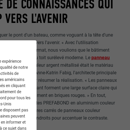
E DE CONNAISSANCES QUI
 VERS L'AVENIR
oquer le pont d'un bateau, comme voguant à la tête d'une
nnaissances, cap vers l'avenir. « Avec l'utilisation
sses et de grand format, nous voulions que le bâtiment
rque clairement du toit surélevé moderne. Le
panneau
ne expérience
en aluminium couleur argent métallisé était le matériau
 qualité de notre
ésultat », explique Anne-Katrin Fabig, l'architecte principale
ctivités de
ces américains
en Part. mbB, pour résumer la réalisation. « Les panneaux
nés en cliquant
aspect lisse et brillant forment une large surface claire qui
traitement de
t simplicité le bâtiment en briques rouges. » En tout,
ord pour tous les
 panneaux composites PREFABOND en aluminium couleur
ts-Unis
 posés, et 200 mètres carrés de panneaux couleur
ne disposent pas
caines peuvent
ilisés à certains endroits pour accentuer le contraste.
 en informer et
à ce sujet dans