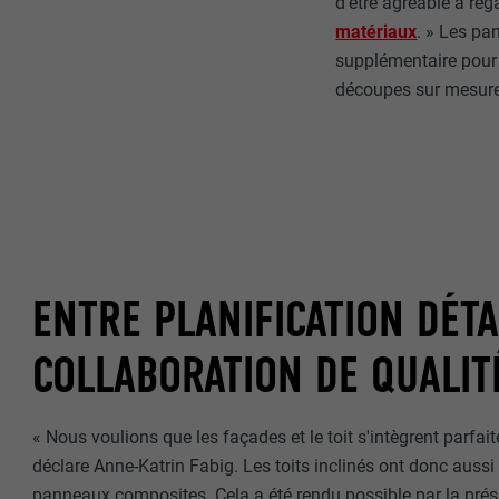
d'être agréable à re
matériaux
. » Les pa
NOM
supplémentaire pour 
découpes sur mesure 
NOM
FOURNISSE
FOURNISSE
EXPIRATION
EXPIRATION
UTILITÉ
UTILITÉ
ENTRE PLANIFICATION DÉTA
NOM
NOM
FOURNISSE
COLLABORATION DE QUALIT
FOURNISSE
EXPIRATION
EXPIRATION
« Nous voulions que les façades et le toit s'intègrent parfaite
déclare Anne-Katrin Fabig. Les toits inclinés ont donc aussi
UTILITÉ
UTILITÉ
panneaux composites. Cela a été rendu possible par la pré