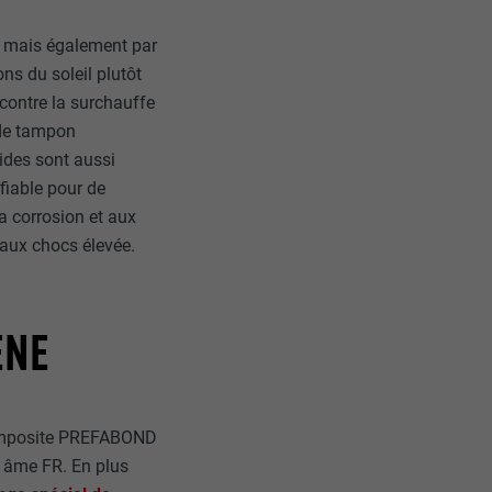
r sur le site
 mais également par
e les
ons du soleil plutôt
age qui
 contre la surchauffe
ichées
 de tampon
par les
ides sont aussi
pour cela les
 fiable pour de
tenus des
la corrosion et aux
nées
 aux chocs élevée.
rnet.
ÈNE
gère le
 l'outil
teur.
amètres
 composite PREFABOND
lier la langue
 être affichés
 âme FR. En plus
ation.
t être activé