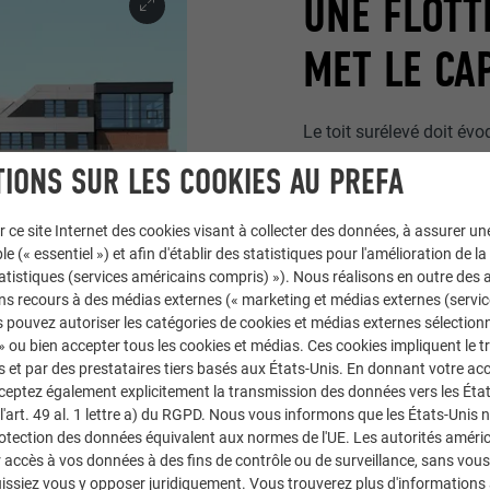
UNE FLOTT
MET LE CAP
Le toit surélevé doit év
prestigieuse flotte de co
IONS SUR LES COOKIES AU PREFA
d'éléments de façade li
ancien existant se déma
r ce site Internet des cookies visant à collecter des données, à assurer u
composite PREFABOND
le (« essentiel ») et afin d'établir des statistiques pour l'amélioration de la
idéal pour arriver à ce r
statistiques (services américains compris) »). Nous réalisons en outre des a
ns recours à des médias externes (« marketing et médias externes (servi
du cabinet s2n-architekt
 pouvez autoriser les catégories de cookies et médias externes sélection
de façade de qualité à l'
 » ou bien accepter tous les cookies et médias. Ces cookies impliquent le 
couronne avec légèreté e
et par des prestataires tiers basés aux États-Unis. En donnant votre acc
1000 mètres carrés de
cceptez également explicitement la transmission des données vers les Éta
argent métallisé
ont été
art. 49 al. 1 lettre a) du RGPD. Nous vous informons que les États-Unis 
rotection des données équivalent aux normes de l'UE. Les autorités améri
anthracite
mat ont été ut
accès à vos données à des fins de contrôle ou de surveillance, sans vous
issiez vous y opposer juridiquement. Vous trouverez plus d'informations 