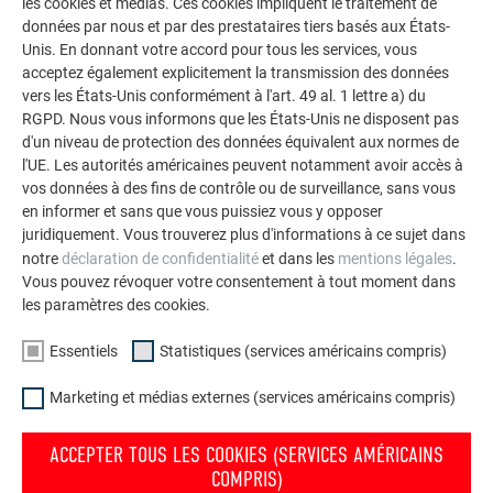
les cookies et médias. Ces cookies impliquent le traitement de
données par nous et par des prestataires tiers basés aux États-
Unis. En donnant votre accord pour tous les services, vous
acceptez également explicitement la transmission des données
vers les États-Unis conformément à l'art. 49 al. 1 lettre a) du
RGPD. Nous vous informons que les États-Unis ne disposent pas
d'un niveau de protection des données équivalent aux normes de
l'UE. Les autorités américaines peuvent notamment avoir accès à
vos données à des fins de contrôle ou de surveillance, sans vous
en informer et sans que vous puissiez vous y opposer
juridiquement. Vous trouverez plus d'informations à ce sujet dans
notre
déclaration de confidentialité
et dans les
mentions légales
.
Vous pouvez révoquer votre consentement à tout moment dans
les paramètres des cookies.
CARACTÈRE UNIQUE
Essentiels
Statistiques (services américains compris)
Le faîtage en diagonale donne au corps du bâtiment une
apparence intéressante malgré le plan carré. C’est la raison
Marketing et médias externes (services américains compris)
pour laquelle un toit avec des hauteurs de façade
ACCEPTER TOUS LES COOKIES (SERVICES AMÉRICAINS
ascendantes a été créé. Le maître artisan couvreur-zingueur
COMPRIS)
Lech Chrzanowski a habilement réagi à cette caractéristique