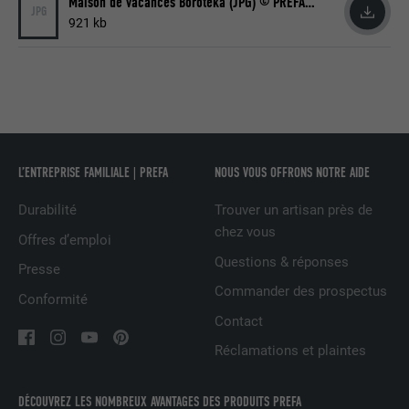
Maison de vacances Boroteka (JPG) © PREFA | Croce & Wir
Utilisé par LinkedIn lorsqu'un site
JPG
UTILITÉ
Internet contient une fenêtre « Suivez-
921 kb
nous » intégrée.
NOM
bcookie
FOURNISSEUR
LinkedIn
L’ENTREPRISE FAMILIALE | PREFA
NOUS VOUS OFFRONS NOTRE AIDE
EXPIRATION
2 ans
Durabilité
Trouver un artisan près de
Utilisé par le service de réseau social
chez vous
Offres d’emploi
UTILITÉ
LinkedIn pour suivre l'utilisation de
Questions & réponses
services intégrés.
Presse
Commander des prospectus
Conformité
Contact
NOM
bscookie
Réclamations et plaintes
FOURNISSEUR
LinkedIn
DÉCOUVREZ LES NOMBREUX AVANTAGES DES PRODUITS PREFA