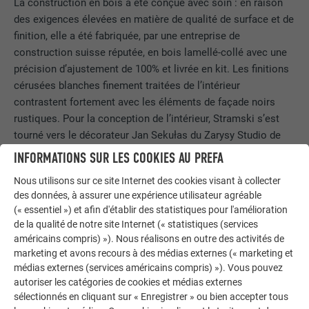
La construction en bois a été conçue avec soin : en raison
des exigences élevées en matière de qualité de surface et de
finition, elle a été fabriquée, par une entreprise de
construction suisse réputée, en bois lamellé-collé avec une
précision d’ajustement de 100% et livrée en kit. Les finitions
cérusées blanches finement traitées de l’intérieur
contrastent fortement avec les éléments de façade noirs
rustiques. Pour la conception de l’intérieur, Stramski s’est
tourné vers le décorateur Jan Sekułas du Zarysy Studio de
Łódź qui a apporté à la maison un mélange de discrétion, de
INFORMATIONS SUR LES COOKIES AU PREFA
confort et de convivialité dans le style scandinave.
Nous utilisons sur ce site Internet des cookies visant à collecter
des données, à assurer une expérience utilisateur agréable
(« essentiel ») et afin d'établir des statistiques pour l'amélioration
de la qualité de notre site Internet (« statistiques (services
américains compris) »). Nous réalisons en outre des activités de
marketing et avons recours à des médias externes (« marketing et
médias externes (services américains compris) »). Vous pouvez
autoriser les catégories de cookies et médias externes
sélectionnés en cliquant sur « Enregistrer » ou bien accepter tous