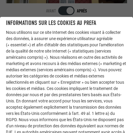
AVANT
APRÈS
INFORMATIONS SUR LES COOKIES AU PREFA
Nous utilisons sur ce site Internet des cookies visant à collecter
des données, à assurer une expérience utilisateur agréable
RETOURNER À GALERIE DE RÉNOVATION
(« essentiel ») et afin d'établir des statistiques pour l'amélioration
de la qualité de notre site Internet (« statistiques (services
américains compris) »). Nous réalisons en outre des activités de
marketing et avons recours à des médias externes (« marketing et
médias externes (services américains compris) »). Vous pouvez
autoriser les catégories de cookies et médias externes
sélectionnés en cliquant sur « Enregistrer » ou bien accepter tous
les cookies et médias. Ces cookies impliquent le traitement de
données par nous et par des prestataires tiers basés aux États-
Unis. En donnant votre accord pour tous les services, vous
acceptez également explicitement la transmission des données
vers les États-Unis conformément à l'art. 49 al. 1 lettre a) du
RGPD. Nous vous informons que les États-Unis ne disposent pas
d'un niveau de protection des données équivalent aux normes de
l'UE. Les autorités américaines peuvent notamment avoir accès à