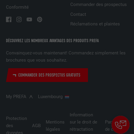
Commander des prospectus
site Internet.
Conformité
EXPIRATION
Session
Contact
Enregistre la langue choisie par
Réclamations et plaintes
UTILITÉ
NOM
_gaexp
l'utilisateur pour un site Internet.
FOURNISSEUR
Google Optimize
DÉCOUVREZ LES NOMBREUX AVANTAGES DES PRODUITS PREFA
NOM
lang
EXPIRATION
90 jours
Convainquez-vous maintenant! Commandez simplement les
brochures que vous souhaitez.
FOURNISSEUR
LinkedIn
Est placé afin de tester si le navigateur
UTILITÉ
autorise l'utilisation de cookies. Ne
COMMANDER DES PROSPECTUS GRATUITS
EXPIRATION
Session
contient aucun élément d'identification.
Utilisé par LinkedIn lorsqu'un site
UTILITÉ
Internet contient une fenêtre « Suivez-
My PREFA
Luxembourg
nous » intégrée.
Information
Protection
Mentions
sur le droit de
Paramètres
NOM
bcookie
des
AGB
légales
rétractation
de cookies
données