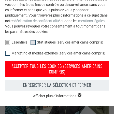
vos données à des fins de contrôle ou de surveillance, sans vous
Rénovation de façades avec PREFA
en informer et sans que vous puissiez vous y opposer
De nos jours, la rénovation moderne des façades ne se
juridiquement. Vous trouverez plus d'informations à ce sujet dans
notre
déclaration de confidentialité
et dans les
mentions légales
.
limite plus à la simple protection. Les façades en aluminium
Vous pouvez révoquer votre consentement à tout moment dans
PREFA garantissent une qualité durable et peuvent être
les paramètres des cookies.
combinées de manière flexible, ce qui les rend parfaites pour
la rénovation personnalisée de bâtiments existants.
Essentiels
Statistiques (services américains compris)
DÉTAILS SUR LA RÉNOVATION DE LA FAÇADE
Marketing et médias externes (services américains compris)
ACCEPTER TOUS LES COOKIES (SERVICES AMÉRICAINS
COMPRIS)
ENREGISTRER LA SÉLECTION ET FERMER
Afficher plus d'informations
ESSENTIELS
Les cookies du groupe « Essentiels » sont nécessaires aux
fonctions de base du site Internet. Ils garantissent que le site
Internet fonctionne correctement.