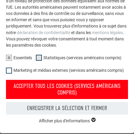
d'un niveau de protection des données équivalent aux normes de
l'UE. Les autorités américaines peuvent notamment avoir accès à
vos données à des fins de contrôle ou de surveillance, sans vous
en informer et sans que vous puissiez vous y opposer
juridiquement. Vous trouverez plus d'informations à ce sujet dans
notre
déclaration de confidentialité
et dans les
mentions légales
.
Vous pouvez révoquer votre consentement à tout moment dans
les paramètres des cookies.
Essentiels
Statistiques (services américains compris)
Marketing et médias externes (services américains compris)
Commander gratuitement des prospectus PREFA
ACCEPTER TOUS LES COOKIES (SERVICES AMÉRICAINS
Toiture, façade, solaire, gouttières et protection contre les
COMPRIS)
crues – avec les produits PREFA en aluminium, votre maison
est non seulement jolie, mais aussi bien protégée !
ENREGISTRER LA SÉLECTION ET FERMER
COMMANDER GRATUITEMENT
Afficher plus d'informations
ESSENTIELS
Les cookies du groupe « Essentiels » sont nécessaires aux