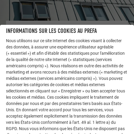
AUTRES BÂTIMENTS
INFORMATIONS SUR LES COOKIES AU PREFA
LAISSEZ-VOUS INSPIRER
Nous utilisons sur ce site Internet des cookies visant à collecter
des données, à assurer une expérience utilisateur agréable
La galerie de références PREFA démontre la
(« essentiel ») et afin d'établir des statistiques pour l'amélioration
polyvalence de l’aluminium. Découvrez d’autres projets
de la qualité de notre site Internet (« statistiques (services
impressionnants avec les solutions en aluminium
américains compris) »). Nous réalisons en outre des activités de
durables de PREFA pour toitures, systèmes solaires et
marketing et avons recours à des médias externes (« marketing et
médias externes (services américains compris) »). Vous pouvez
façades.
autoriser les catégories de cookies et médias externes
sélectionnés en cliquant sur « Enregistrer » ou bien accepter tous
les cookies et médias. Ces cookies impliquent le traitement de
VOIR DAVANTAGE DE RÉFÉRENCES
données par nous et par des prestataires tiers basés aux États-
Unis. En donnant votre accord pour tous les services, vous
acceptez également explicitement la transmission des données
vers les États-Unis conformément à l'art. 49 al. 1 lettre a) du
RGPD. Nous vous informons que les États-Unis ne disposent pas