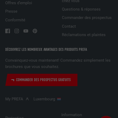
chez vous
Offres d’emploi
NOM
UserMatchHistory
Questions & réponses
Presse
Commander des prospectus
Conformité
FOURNISSEUR
LinkedIn
Contact
EXPIRATION
29 jours
Réclamations et plaintes
Est utilisé pour suivre l'utilisateur sur
DÉCOUVREZ LES NOMBREUX AVANTAGES DES PRODUITS PREFA
plusieurs sites Internet afin d'afficher de
UTILITÉ
la publicité adaptée aux préférences de
Convainquez-vous maintenant! Commandez simplement les
l'utilisateur.
brochures que vous souhaitez.
NOM
lidc
COMMANDER DES PROSPECTUS GRATUITS
FOURNISSEUR
LinkedIn
My PREFA
Luxembourg
EXPIRATION
1 jour
Information
Utilisé par le service de réseau social