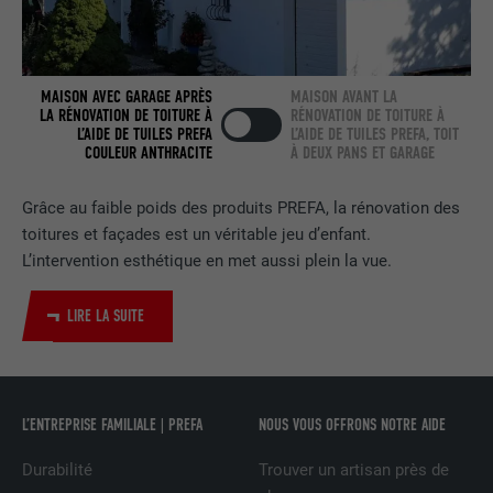
FOURNISSEUR
LinkedIn
EXPIRATION
2 ans
MAISON AVEC GARAGE APRÈS
MAISON AVANT LA
LA RÉNOVATION DE TOITURE À
RÉNOVATION DE TOITURE À
L’AIDE DE TUILES PREFA
L’AIDE DE TUILES PREFA, TOIT
Utilisé par le service de réseau social
COULEUR ANTHRACITE
À DEUX PANS ET GARAGE
UTILITÉ
LinkedIn pour suivre l'utilisation de
services intégrés.
Grâce au faible poids des produits PREFA, la rénovation des
toitures et façades est un véritable jeu d’enfant.
NOM
bscookie
L’intervention esthétique en met aussi plein la vue.
FOURNISSEUR
LinkedIn
LIRE LA SUITE
EXPIRATION
2 ans
Utilisé par le service de réseau social
L’ENTREPRISE FAMILIALE | PREFA
NOUS VOUS OFFRONS NOTRE AIDE
UTILITÉ
LinkedIn pour suivre l'utilisation de
services intégrés
Durabilité
Trouver un artisan près de