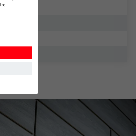
tre
et. Ils
mment le site