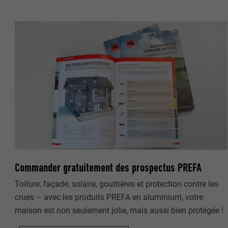
NOM
NOM
FOURNISSE
FOURNISSE
EXPIRATION
EXPIRATION
UTILITÉ
UTILITÉ
NOM
NOM
FOURNISSE
Commander gratuitement des prospectus PREFA
FOURNISSE
Toiture, façade, solaire, gouttières et protection contre les
EXPIRATION
EXPIRATION
crues – avec les produits PREFA en aluminium, votre
maison est non seulement jolie, mais aussi bien protégée !
UTILITÉ
UTILITÉ