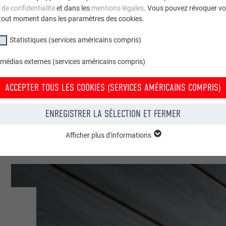
 de confidentialité
et dans les
mentions légales
. Vous pouvez révoquer vo
Italie
tout moment dans les paramètres des cookies.
Sarmato
Statistiques (services américains compris)
 médias externes (services américains compris)
Bâtiment de l'entreprise
ACCEPTER TOUS LES COOKIES (SERVICES AMÉRICAINS COMPRIS)
© PREFA | Croce & Wir
ENREGISTRER LA SÉLECTION ET FERMER
Afficher plus d'informations
groupe « Essentiels » sont nécessaires aux fonctions de base du site Intern
e le site Internet fonctionne correctement.
Afficher les informations relatives aux cookies
PHPSESSID
(SERVICES AMÉRICAINS COMPRIS)
UR
PHP
tatistiques (services américains compris) » nous aident à comprendre co