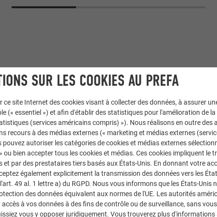
IONS SUR LES COOKIES AU PREFA
r ce site Internet des cookies visant à collecter des données, à assurer u
le (« essentiel ») et afin d'établir des statistiques pour l'amélioration de la
statistiques (services américains compris) »). Nous réalisons en outre des a
Siding
ns recours à des médias externes (« marketing et médias externes (servi
 pouvez autoriser les catégories de cookies et médias externes sélection
 » ou bien accepter tous les cookies et médias. Ces cookies impliquent le 
20 argent fumé
et par des prestataires tiers basés aux États-Unis. En donnant votre acc
cceptez également explicitement la transmission des données vers les Éta
art. 49 al. 1 lettre a) du RGPD. Nous vous informons que les États-Unis 
rotection des données équivalent aux normes de l'UE. Les autorités améri
Lattoneria Piacentina SNC
accès à vos données à des fins de contrôle ou de surveillance, sans vous
issiez vous y opposer juridiquement. Vous trouverez plus d'informations 