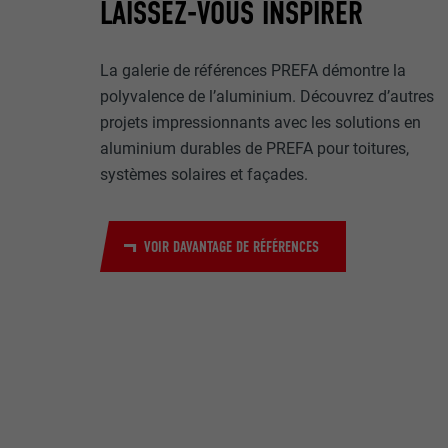
Internet est uti
LAISSEZ-VOUS INSPIRER
EXPIRATION
Internet.
NOM
La galerie de références PREFA démontre la
UTILITÉ
polyvalence de l’aluminium. Découvrez d’autres
MARKETING ET 
FOURNISSE
projets impressionnants avec les solutions en
Les cookies « M
aluminium durables de PREFA pour toitures,
annonceurs (pres
EXPIRATION
systèmes solaires et façades.
visiteurs à tra
NOM
plateformes vid
UTILITÉ
FOURNISSE
NOM
VOIR DAVANTAGE DE RÉFÉRENCES
EXPIRATION
FOURNISSE
NOM
EXPIRATION
FOURNISSE
UTILITÉ
EXPIRATION
UTILITÉ
UTILITÉ