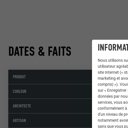
INFORMAT
DATES & FAITS
Nous utilisons su
utilisateur agréab
site Internet (« 
PRODUIT
marketing et avo
compris) »). Vous
sur « Enregistrer
COULEUR
données par nous 
services, vous a
ARCHITECTE
conformément à l'
d'un niveau de p
ARTISAN
notamment avoir 
sans que vous pu