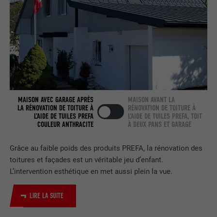
NOM
bcookie
FOURNISSEUR
LinkedIn
EXPIRATION
2 ans
Utilisé par le service de réseau social
UTILITÉ
LinkedIn pour suivre l'utilisation de
MAISON AVEC GARAGE APRÈS
MAISON AVANT LA
LA RÉNOVATION DE TOITURE À
RÉNOVATION DE TOITURE À
services intégrés.
L’AIDE DE TUILES PREFA
L’AIDE DE TUILES PREFA, TOIT
COULEUR ANTHRACITE
À DEUX PANS ET GARAGE
NOM
bscookie
Grâce au faible poids des produits PREFA, la rénovation des
toitures et façades est un véritable jeu d’enfant.
FOURNISSEUR
LinkedIn
L’intervention esthétique en met aussi plein la vue.
EXPIRATION
2 ans
LIRE LA SUITE
Utilisé par le service de réseau social