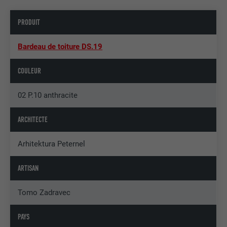
PRODUIT
Bardeau de toiture DS.19
COULEUR
02 P.10 anthracite
ARCHITECTE
Arhitektura Peternel
ARTISAN
Tomo Zadravec
PAYS