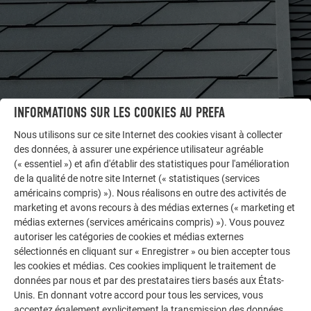
INFORMATIONS SUR LES COOKIES AU PREFA
Nous utilisons sur ce site Internet des cookies visant à collecter
AUTRES BÂTIMENTS
des données, à assurer une expérience utilisateur agréable
LAISSEZ-VOUS INSPIRER
(« essentiel ») et afin d'établir des statistiques pour l'amélioration
de la qualité de notre site Internet (« statistiques (services
américains compris) »). Nous réalisons en outre des activités de
La galerie de références PREFA démontre la
marketing et avons recours à des médias externes (« marketing et
polyvalence de l’aluminium. Découvrez d’autres projets
médias externes (services américains compris) »). Vous pouvez
impressionnants avec les solutions en aluminium
autoriser les catégories de cookies et médias externes
durables de PREFA pour toitures, systèmes solaires et
sélectionnés en cliquant sur « Enregistrer » ou bien accepter tous
façades.
les cookies et médias. Ces cookies impliquent le traitement de
données par nous et par des prestataires tiers basés aux États-
Unis. En donnant votre accord pour tous les services, vous
VOIR DAVANTAGE DE RÉFÉRENCES
acceptez également explicitement la transmission des données