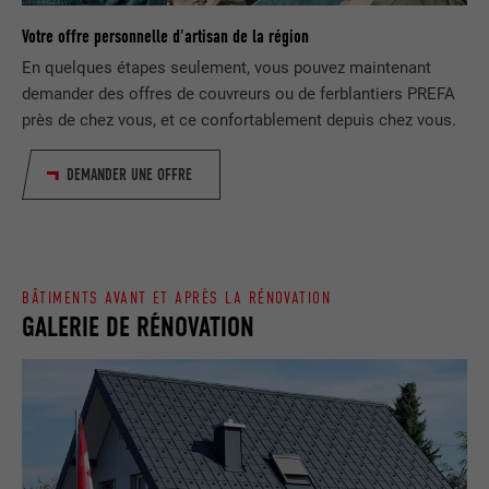
NOM
lang
Votre offre personnelle d'artisan de la région
Enregistre un identifiant unique utilisé
pour générer des données statistiques
En quelques étapes seulement, vous pouvez maintenant
FOURNISSEUR
ads.linkedin.com
UTILITÉ
sur la manière dont l'utilisateur utilise le
demander des offres de couvreurs ou de ferblantiers PREFA
site Internet.
près de chez vous, et ce confortablement depuis chez vous.
EXPIRATION
Session
Enregistre la langue choisie par
DEMANDER UNE OFFRE
UTILITÉ
NOM
_gaexp
l'utilisateur pour un site Internet.
FOURNISSEUR
Google Optimize
NOM
lang
EXPIRATION
90 jours
BÂTIMENTS AVANT ET APRÈS LA RÉNOVATION
FOURNISSEUR
LinkedIn
GALERIE DE RÉNOVATION
Est placé afin de tester si le navigateur
UTILITÉ
autorise l'utilisation de cookies. Ne
EXPIRATION
Session
contient aucun élément d'identification.
Utilisé par LinkedIn lorsqu'un site
UTILITÉ
Internet contient une fenêtre « Suivez-
nous » intégrée.