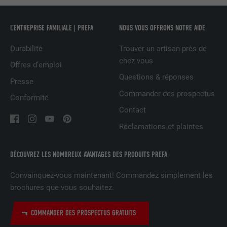
UTILITÉ
LinkedIn pour suivre l'utilisation de
services intégrés
L’ENTREPRISE FAMILIALE | PREFA
NOUS VOUS OFFRONS NOTRE AIDE
NOM
UserMatchHistory
Durabilité
Trouver un artisan près de
chez vous
Offres d’emploi
FOURNISSEUR
LinkedIn
Questions & réponses
Presse
EXPIRATION
29 jours
Commander des prospectus
Conformité
Contact
Est utilisé pour suivre l'utilisateur sur
plusieurs sites Internet afin d'afficher de
Réclamations et plaintes
UTILITÉ
la publicité adaptée aux préférences de
l'utilisateur.
DÉCOUVREZ LES NOMBREUX AVANTAGES DES PRODUITS PREFA
Convainquez-vous maintenant! Commandez simplement les
NOM
lidc
brochures que vous souhaitez.
FOURNISSEUR
LinkedIn
COMMANDER DES PROSPECTUS GRATUITS