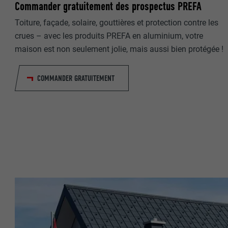
Commander gratuitement des prospectus PREFA
Toiture, façade, solaire, gouttières et protection contre les
NOM
crues – avec les produits PREFA en aluminium, votre
NOM
FOURNISSE
maison est non seulement jolie, mais aussi bien protégée !
FOURNISSE
EXPIRATION
COMMANDER GRATUITEMENT
EXPIRATION
UTILITÉ
UTILITÉ
NOM
NOM
FOURNISSE
FOURNISSE
EXPIRATION
EXPIRATION
UTILITÉ
UTILITÉ