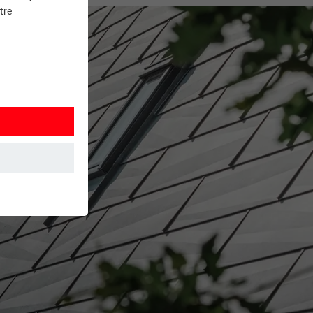
tre
et. Ils
mment le site