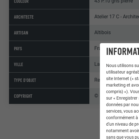
43 P.10 gris pierre
COULEUR
Atelier 17 C - Archit
ARCHITECTE
Altibois
ARTISAN
France
PAYS
INFORMAT
La Grave
VILLE
Nous utilisons su
utilisateur agréab
site Internet (« 
Refuges alpins
TYPE D'OBJET
marketing et avo
compris) »). Vous
© PREFA | Croce & W
COPYRIGHT
sur « Enregistrer
données par nous 
services, vous a
conformément à l'
d'un niveau de p
notamment avoir 
sans que vous pu