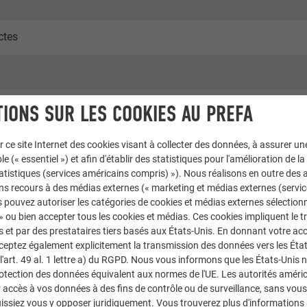
ectes
IONS SUR LES COOKIES AU PREFA
r ce site Internet des cookies visant à collecter des données, à assurer u
le (« essentiel ») et afin d'établir des statistiques pour l'amélioration de la
statistiques (services américains compris) »). Nous réalisons en outre des a
ns recours à des médias externes (« marketing et médias externes (servi
 pouvez autoriser les catégories de cookies et médias externes sélection
ir
 » ou bien accepter tous les cookies et médias. Ces cookies impliquent le 
et par des prestataires tiers basés aux États-Unis. En donnant votre acc
cceptez également explicitement la transmission des données vers les Éta
art. 49 al. 1 lettre a) du RGPD. Nous vous informons que les États-Unis 
rotection des données équivalent aux normes de l'UE. Les autorités améri
accès à vos données à des fins de contrôle ou de surveillance, sans vous
issiez vous y opposer juridiquement. Vous trouverez plus d'informations 