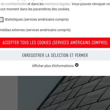
 de confidentialité
et dans les
mentions légales
. Vous pouvez révoquer vo
tout moment dans les paramètres des cookies.
Statistiques (services américains compris)
 médias externes (services américains compris)
ACCEPTER TOUS LES COOKIES (SERVICES AMÉRICAINS COMPRIS)
ENREGISTRER LA SÉLECTION ET FERMER
Afficher plus d'informations
groupe « Essentiels » sont nécessaires aux fonctions de base du site Intern
e le site Internet fonctionne correctement.
Afficher les informations relatives aux cookies
PHPSESSID
(SERVICES AMÉRICAINS COMPRIS)
UR
PHP
tatistiques (services américains compris) » nous aident à comprendre co