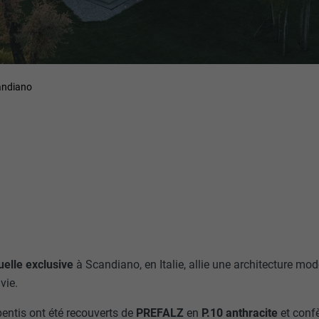
candiano
uelle exclusive
à Scandiano, en Italie, allie une architecture mo
vie.
pentis ont été recouverts de
PREFALZ
en
P.10 anthracite
et conf