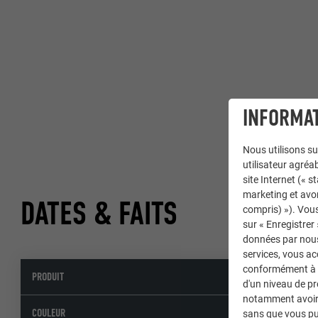
INFORMAT
Nous utilisons su
utilisateur agréab
site Internet (« 
marketing et avo
DATES & FAITS
compris) »). Vous
sur « Enregistrer
données par nous 
services, vous a
conformément à l'
PRODUIT
d'un niveau de p
notamment avoir 
COULEUR
sans que vous pu