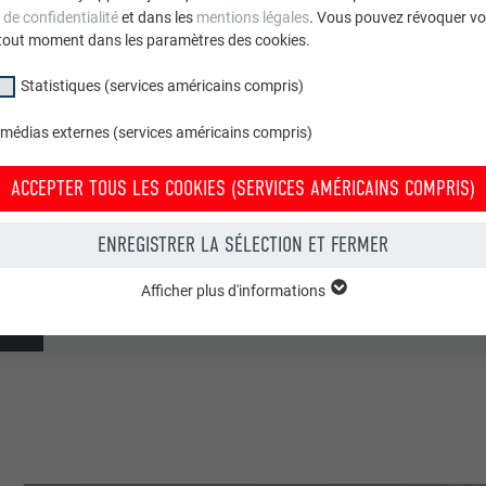
 de confidentialité
et dans les
mentions légales
. Vous pouvez révoquer vo
tout moment dans les paramètres des cookies.
GPA Studio
Statistiques (services américains compris)
F.lli Ceresoli srl
 médias externes (services américains compris)
Italie
ACCEPTER TOUS LES COOKIES (SERVICES AMÉRICAINS COMPRIS)
Scandiano
ENREGISTRER LA SÉLECTION ET FERMER
Maisons individuelles
Afficher plus d'informations
groupe « Essentiels » sont nécessaires aux fonctions de base du site Intern
© Giacomo Podetti
e le site Internet fonctionne correctement.
Afficher les informations relatives aux cookies
PHPSESSID
(SERVICES AMÉRICAINS COMPRIS)
UR
PHP
tatistiques (services américains compris) » nous aident à comprendre co