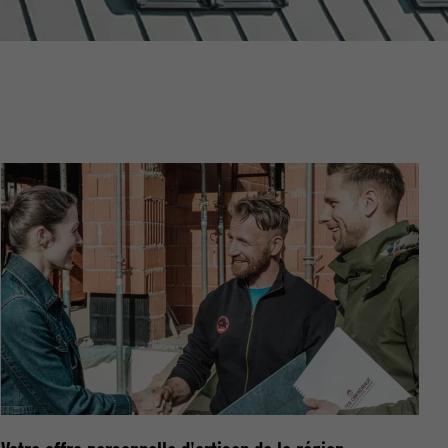
nées
rnet.
net.
de cookies. Ne
re « Suivez-