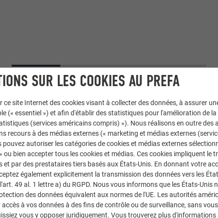
IONS SUR LES COOKIES AU PREFA
r ce site Internet des cookies visant à collecter des données, à assurer u
le (« essentiel ») et afin d'établir des statistiques pour l'amélioration de la
statistiques (services américains compris) »). Nous réalisons en outre des a
ns recours à des médias externes (« marketing et médias externes (servi
 pouvez autoriser les catégories de cookies et médias externes sélection
 » ou bien accepter tous les cookies et médias. Ces cookies impliquent le 
et par des prestataires tiers basés aux États-Unis. En donnant votre acc
cceptez également explicitement la transmission des données vers les Éta
art. 49 al. 1 lettre a) du RGPD. Nous vous informons que les États-Unis 
Toiture PREFALZ
rotection des données équivalent aux normes de l'UE. Les autorités améri
accès à vos données à des fins de contrôle ou de surveillance, sans vous
02 P.10 anthracite
issiez vous y opposer juridiquement. Vous trouverez plus d'informations 