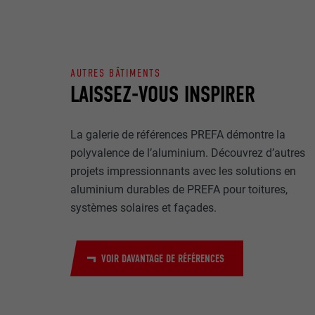
Internet est uti
EXPIRATION
Internet.
NOM
UTILITÉ
AUTRES BÂTIMENTS
MARKETING ET 
FOURNISSE
LAISSEZ-VOUS INSPIRER
Les cookies « M
annonceurs (pres
EXPIRATION
visiteurs à tra
NOM
La galerie de références PREFA démontre la
plateformes vid
UTILITÉ
polyvalence de l’aluminium. Découvrez d’autres
FOURNISSE
projets impressionnants avec les solutions en
NOM
aluminium durables de PREFA pour toitures,
EXPIRATION
FOURNISSE
NOM
systèmes solaires et façades.
EXPIRATION
FOURNISSE
UTILITÉ
VOIR DAVANTAGE DE RÉFÉRENCES
EXPIRATION
UTILITÉ
UTILITÉ