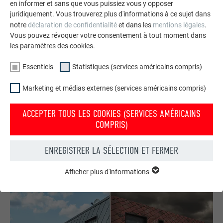
en informer et sans que vous puissiez vous y opposer
juridiquement. Vous trouverez plus d'informations à ce sujet dans
notre
déclaration de confidentialité
et dans les
mentions légales
.
Vous pouvez révoquer votre consentement à tout moment dans
les paramètres des cookies.
Essentiels
Statistiques (services américains compris)
Commander gratuitement des prospectus PREFA
Toiture, façade, solaire, gouttières et protection contre les
Marketing et médias externes (services américains compris)
crues – avec les produits PREFA en aluminium, votre maison
est non seulement jolie, mais aussi bien protégée !
ACCEPTER TOUS LES COOKIES (SERVICES AMÉRICAINS
COMPRIS)
COMMANDER GRATUITEMENT
ENREGISTRER LA SÉLECTION ET FERMER
Afficher plus d'informations
ESSENTIELS
Les cookies du groupe « Essentiels » sont nécessaires aux
fonctions de base du site Internet. Ils garantissent que le site
Internet fonctionne correctement.