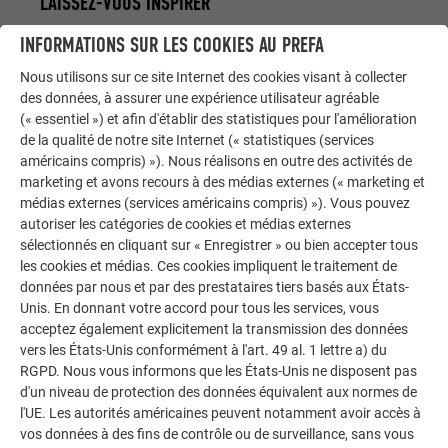
LAISSEZ-VOUS INSPIRER
INFORMATIONS SUR LES COOKIES AU PREFA
La galerie de références PREFA démontre la
polyvalence de l’aluminium. Découvrez d’autres projets
Nous utilisons sur ce site Internet des cookies visant à collecter
impressionnants avec les solutions en aluminium
des données, à assurer une expérience utilisateur agréable
(« essentiel ») et afin d'établir des statistiques pour l'amélioration
durables de PREFA pour toitures, systèmes solaires et
de la qualité de notre site Internet (« statistiques (services
façades.
américains compris) »). Nous réalisons en outre des activités de
marketing et avons recours à des médias externes (« marketing et
médias externes (services américains compris) »). Vous pouvez
VOIR DAVANTAGE DE RÉFÉRENCES
autoriser les catégories de cookies et médias externes
sélectionnés en cliquant sur « Enregistrer » ou bien accepter tous
les cookies et médias. Ces cookies impliquent le traitement de
données par nous et par des prestataires tiers basés aux États-
Unis. En donnant votre accord pour tous les services, vous
acceptez également explicitement la transmission des données
vers les États-Unis conformément à l'art. 49 al. 1 lettre a) du
RGPD. Nous vous informons que les États-Unis ne disposent pas
d'un niveau de protection des données équivalent aux normes de
l'UE. Les autorités américaines peuvent notamment avoir accès à
vos données à des fins de contrôle ou de surveillance, sans vous