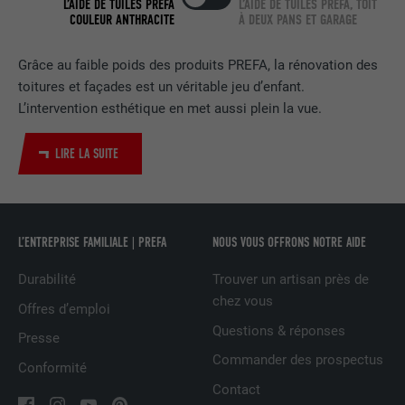
L’AIDE DE TUILES PREFA
L’AIDE DE TUILES PREFA, TOIT
EXPIRATION
2 ans
COULEUR ANTHRACITE
À DEUX PANS ET GARAGE
Utilisé par le service de réseau social
Grâce au faible poids des produits PREFA, la rénovation des
UTILITÉ
LinkedIn pour suivre l'utilisation de
toitures et façades est un véritable jeu d’enfant.
services intégrés.
L’intervention esthétique en met aussi plein la vue.
LIRE LA SUITE
NOM
bscookie
FOURNISSEUR
LinkedIn
EXPIRATION
2 ans
L’ENTREPRISE FAMILIALE | PREFA
NOUS VOUS OFFRONS NOTRE AIDE
Durabilité
Trouver un artisan près de
Utilisé par le service de réseau social
UTILITÉ
LinkedIn pour suivre l'utilisation de
chez vous
Offres d’emploi
services intégrés
Questions & réponses
Presse
Commander des prospectus
Conformité
NOM
UserMatchHistory
Contact