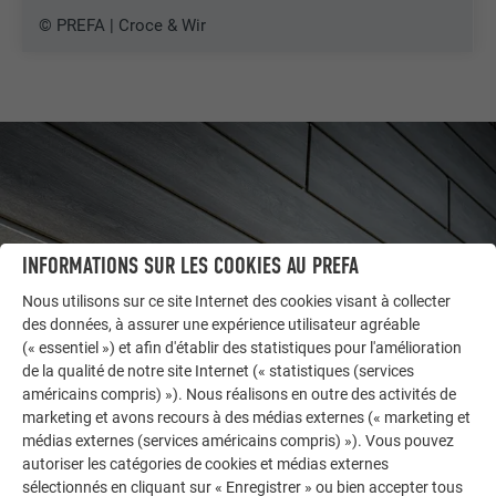
© PREFA | Croce & Wir
INFORMATIONS SUR LES COOKIES AU PREFA
Nous utilisons sur ce site Internet des cookies visant à collecter
des données, à assurer une expérience utilisateur agréable
(« essentiel ») et afin d'établir des statistiques pour l'amélioration
de la qualité de notre site Internet (« statistiques (services
américains compris) »). Nous réalisons en outre des activités de
AUTRES BÂTIMENTS
marketing et avons recours à des médias externes (« marketing et
LAISSEZ-VOUS INSPIRER
médias externes (services américains compris) »). Vous pouvez
autoriser les catégories de cookies et médias externes
La galerie de références PREFA démontre la
sélectionnés en cliquant sur « Enregistrer » ou bien accepter tous