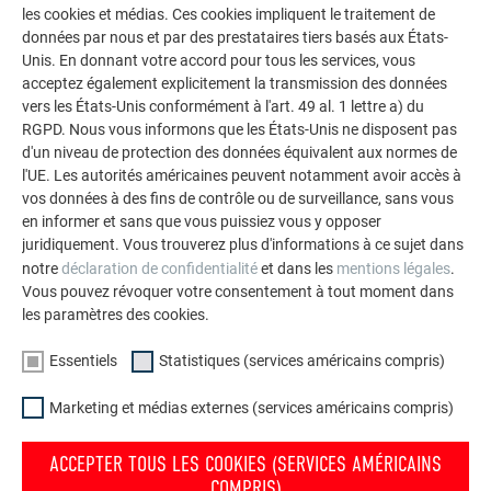
les cookies et médias. Ces cookies impliquent le traitement de
polyvalence de l’aluminium. Découvrez d’autres projets
données par nous et par des prestataires tiers basés aux États-
impressionnants avec les solutions en aluminium
Unis. En donnant votre accord pour tous les services, vous
durables de PREFA pour toitures, systèmes solaires et
acceptez également explicitement la transmission des données
façades.
vers les États-Unis conformément à l'art. 49 al. 1 lettre a) du
RGPD. Nous vous informons que les États-Unis ne disposent pas
d'un niveau de protection des données équivalent aux normes de
VOIR DAVANTAGE DE RÉFÉRENCES
l'UE. Les autorités américaines peuvent notamment avoir accès à
vos données à des fins de contrôle ou de surveillance, sans vous
en informer et sans que vous puissiez vous y opposer
juridiquement. Vous trouverez plus d'informations à ce sujet dans
notre
déclaration de confidentialité
et dans les
mentions légales
.
Vous pouvez révoquer votre consentement à tout moment dans
les paramètres des cookies.
Essentiels
Statistiques (services américains compris)
Marketing et médias externes (services américains compris)
ACCEPTER TOUS LES COOKIES (SERVICES AMÉRICAINS
COMPRIS)