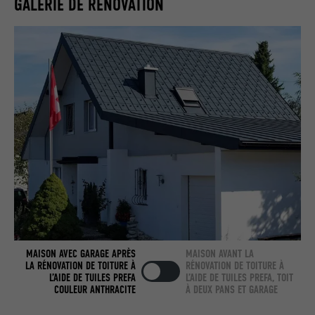
GALERIE DE RÉNOVATION
Utilisé par LinkedIn lorsqu'un site
UTILITÉ
Internet contient une fenêtre « Suivez-
nous » intégrée.
NOM
bcookie
FOURNISSEUR
LinkedIn
EXPIRATION
2 ans
Utilisé par le service de réseau social
UTILITÉ
LinkedIn pour suivre l'utilisation de
services intégrés.
MAISON AVEC GARAGE APRÈS
MAISON AVANT LA
NOM
bscookie
LA RÉNOVATION DE TOITURE À
RÉNOVATION DE TOITURE À
L’AIDE DE TUILES PREFA
L’AIDE DE TUILES PREFA, TOIT
COULEUR ANTHRACITE
À DEUX PANS ET GARAGE
FOURNISSEUR
LinkedIn