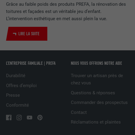
EXPIRATION
2 ans
Grâce au faible poids des produits PREFA, la rénovation des
toitures et façades est un véritable jeu d’enfant.
Utilisé par le service de réseau social
L’intervention esthétique en met aussi plein la vue.
UTILITÉ
LinkedIn pour suivre l'utilisation de
services intégrés
LIRE LA SUITE
NOM
UserMatchHistory
L’ENTREPRISE FAMILIALE | PREFA
NOUS VOUS OFFRONS NOTRE AIDE
FOURNISSEUR
LinkedIn
Durabilité
Trouver un artisan près de
EXPIRATION
29 jours
chez vous
Offres d’emploi
Est utilisé pour suivre l'utilisateur sur
Questions & réponses
Presse
plusieurs sites Internet afin d'afficher de
UTILITÉ
Commander des prospectus
Conformité
la publicité adaptée aux préférences de
l'utilisateur.
Contact
Réclamations et plaintes
NOM
lidc