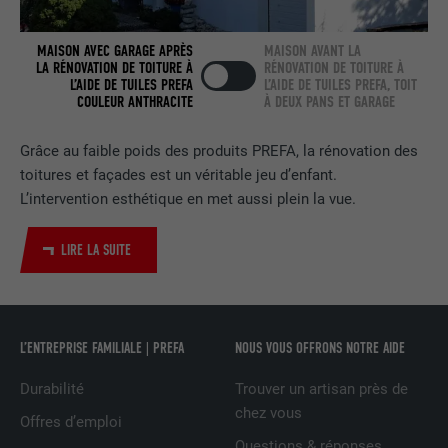
FOURNISSEUR
LinkedIn
MAISON AVEC GARAGE APRÈS
MAISON AVANT LA
EXPIRATION
2 ans
LA RÉNOVATION DE TOITURE À
RÉNOVATION DE TOITURE À
L’AIDE DE TUILES PREFA
L’AIDE DE TUILES PREFA, TOIT
COULEUR ANTHRACITE
À DEUX PANS ET GARAGE
Utilisé par le service de réseau social
UTILITÉ
LinkedIn pour suivre l'utilisation de
services intégrés.
Grâce au faible poids des produits PREFA, la rénovation des
toitures et façades est un véritable jeu d’enfant.
L’intervention esthétique en met aussi plein la vue.
NOM
bscookie
LIRE LA SUITE
FOURNISSEUR
LinkedIn
EXPIRATION
2 ans
L’ENTREPRISE FAMILIALE | PREFA
NOUS VOUS OFFRONS NOTRE AIDE
Utilisé par le service de réseau social
UTILITÉ
LinkedIn pour suivre l'utilisation de
Durabilité
Trouver un artisan près de
services intégrés
chez vous
Offres d’emploi
Questions & réponses