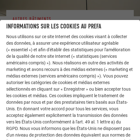
AUTRES BÂTIMENTS
LAISSEZ-VOUS INSPIRER
INFORMATIONS SUR LES COOKIES AU PREFA
Nous utilisons sur ce site Internet des cookies visant à collecter
La galerie de références PREFA démontre la
des données, à assurer une expérience utilisateur agréable
polyvalence de l’aluminium. Découvrez d’autres projets
(« essentiel ») et afin d'établir des statistiques pour l'amélioration
impressionnants avec les solutions en aluminium
de la qualité de notre site Internet (« statistiques (services
américains compris) »). Nous réalisons en outre des activités de
durables de PREFA pour toitures, systèmes solaires et
marketing et avons recours à des médias externes (« marketing et
façades.
médias externes (services américains compris) »). Vous pouvez
autoriser les catégories de cookies et médias externes
sélectionnés en cliquant sur « Enregistrer » ou bien accepter tous
VOIR DAVANTAGE DE RÉFÉRENCES
les cookies et médias. Ces cookies impliquent le traitement de
données par nous et par des prestataires tiers basés aux États-
Unis. En donnant votre accord pour tous les services, vous
acceptez également explicitement la transmission des données
vers les États-Unis conformément à l'art. 49 al. 1 lettre a) du
RGPD. Nous vous informons que les États-Unis ne disposent pas
d'un niveau de protection des données équivalent aux normes de