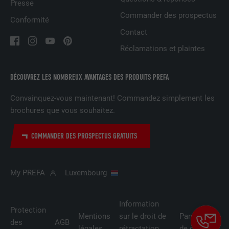
Presse
NOM
UserMatchHistory
Commander des prospectus
Conformité
FOURNISSEUR
LinkedIn
Contact
Réclamations et plaintes
EXPIRATION
29 jours
Est utilisé pour suivre l'utilisateur sur
DÉCOUVREZ LES NOMBREUX AVANTAGES DES PRODUITS PREFA
plusieurs sites Internet afin d'afficher de
UTILITÉ
Convainquez-vous maintenant! Commandez simplement les
la publicité adaptée aux préférences de
l'utilisateur.
brochures que vous souhaitez.
COMMANDER DES PROSPECTUS GRATUITS
NOM
lidc
FOURNISSEUR
LinkedIn
My PREFA
Luxembourg
EXPIRATION
1 jour
Information
Protection
Utilisé par le service de réseau social
Mentions
sur le droit de
Paramètres
des
AGB
UTILITÉ
LinkedIn pour suivre l'utilisation de
légales
rétractation
de cookies