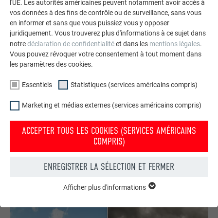
l'UE. Les autorités américaines peuvent notamment avoir accès à
vos données à des fins de contrôle ou de surveillance, sans vous
en informer et sans que vous puissiez vous y opposer
juridiquement. Vous trouverez plus d'informations à ce sujet dans
notre
déclaration de confidentialité
et dans les
mentions légales
.
Vous pouvez révoquer votre consentement à tout moment dans
les paramètres des cookies.
Essentiels
Statistiques (services américains compris)
Marketing et médias externes (services américains compris)
Commander gratuitement des prospectus PREFA
Toiture, façade, solaire, gouttières et protection contre les
ACCEPTER TOUS LES COOKIES (SERVICES AMÉRICAINS
crues – avec les produits PREFA en aluminium, votre maison
COMPRIS)
est non seulement jolie, mais aussi bien protégée !
ENREGISTRER LA SÉLECTION ET FERMER
COMMANDER GRATUITEMENT
Afficher plus d'informations
ESSENTIELS
Les cookies du groupe « Essentiels » sont nécessaires aux
fonctions de base du site Internet. Ils garantissent que le site