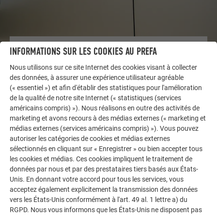
INFORMATIONS SUR LES COOKIES AU PREFA
AUTRES BÂTIMENTS
LAISSEZ-VOUS INSPIRER
Nous utilisons sur ce site Internet des cookies visant à collecter
des données, à assurer une expérience utilisateur agréable
La galerie de références PREFA démontre la
(« essentiel ») et afin d'établir des statistiques pour l'amélioration
polyvalence de l’aluminium. Découvrez d’autres projets
de la qualité de notre site Internet (« statistiques (services
impressionnants avec les solutions en aluminium
américains compris) »). Nous réalisons en outre des activités de
marketing et avons recours à des médias externes (« marketing et
durables de PREFA pour toitures, systèmes solaires et
médias externes (services américains compris) »). Vous pouvez
façades.
autoriser les catégories de cookies et médias externes
sélectionnés en cliquant sur « Enregistrer » ou bien accepter tous
les cookies et médias. Ces cookies impliquent le traitement de
VOIR DAVANTAGE DE RÉFÉRENCES
données par nous et par des prestataires tiers basés aux États-
Unis. En donnant votre accord pour tous les services, vous
acceptez également explicitement la transmission des données
vers les États-Unis conformément à l'art. 49 al. 1 lettre a) du
RGPD. Nous vous informons que les États-Unis ne disposent pas