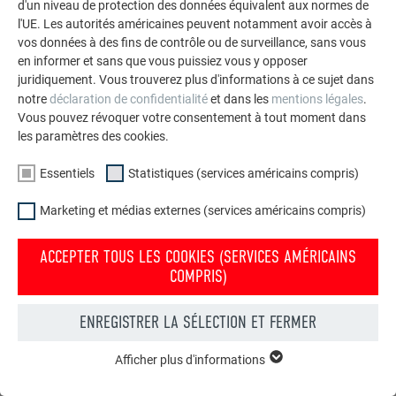
d'un niveau de protection des données équivalent aux normes de
l'UE. Les autorités américaines peuvent notamment avoir accès à
vos données à des fins de contrôle ou de surveillance, sans vous
en informer et sans que vous puissiez vous y opposer
juridiquement. Vous trouverez plus d'informations à ce sujet dans
notre
déclaration de confidentialité
et dans les
mentions légales
.
Vous pouvez révoquer votre consentement à tout moment dans
les paramètres des cookies.
Essentiels
Statistiques (services américains compris)
Marketing et médias externes (services américains compris)
Commander gratuitement des prospectus PREFA
ACCEPTER TOUS LES COOKIES (SERVICES AMÉRICAINS
Toiture, façade, solaire, gouttières et protection contre les
COMPRIS)
crues – avec les produits PREFA en aluminium, votre maison
est non seulement jolie, mais aussi bien protégée !
ENREGISTRER LA SÉLECTION ET FERMER
COMMANDER GRATUITEMENT
Afficher plus d'informations
ESSENTIELS
Les cookies du groupe « Essentiels » sont nécessaires aux