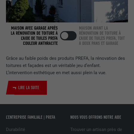
FOURNISSEUR
LinkedIn
EXPIRATION
2 ans
MAISON AVEC GARAGE APRÈS
MAISON AVANT LA
LA RÉNOVATION DE TOITURE À
RÉNOVATION DE TOITURE À
Utilisé par le service de réseau social
L’AIDE DE TUILES PREFA
L’AIDE DE TUILES PREFA, TOIT
COULEUR ANTHRACITE
À DEUX PANS ET GARAGE
UTILITÉ
LinkedIn pour suivre l'utilisation de
services intégrés.
Grâce au faible poids des produits PREFA, la rénovation des
toitures et façades est un véritable jeu d’enfant.
NOM
bscookie
L’intervention esthétique en met aussi plein la vue.
FOURNISSEUR
LinkedIn
LIRE LA SUITE
EXPIRATION
2 ans
Utilisé par le service de réseau social
L’ENTREPRISE FAMILIALE | PREFA
NOUS VOUS OFFRONS NOTRE AIDE
UTILITÉ
LinkedIn pour suivre l'utilisation de
services intégrés
Durabilité
Trouver un artisan près de