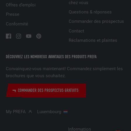
chez vous
Offres d’emploi
NOM
UserMatchHistory
Questions & réponses
Presse
Commander des prospectus
FOURNISSEUR
LinkedIn
Conformité
Contact
EXPIRATION
29 jours
Réclamations et plaintes
Est utilisé pour suivre l'utilisateur sur
plusieurs sites Internet afin d'afficher de
DÉCOUVREZ LES NOMBREUX AVANTAGES DES PRODUITS PREFA
UTILITÉ
la publicité adaptée aux préférences de
Convainquez-vous maintenant! Commandez simplement les
l'utilisateur.
brochures que vous souhaitez.
NOM
lidc
COMMANDER DES PROSPECTUS GRATUITS
FOURNISSEUR
LinkedIn
My PREFA
Luxembourg
EXPIRATION
1 jour
Utilisé par le service de réseau social
Information