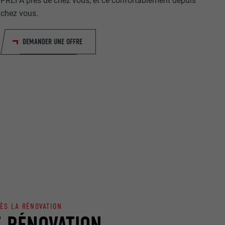
PREFA près de chez vous, et ce confortablement depuis
chez vous.
DEMANDER UNE OFFRE
nées
rnet.
net.
de cookies. Ne
ÈS LA RÉNOVATION
re « Suivez-