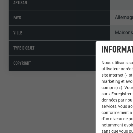
ARTISAN
Allemag
PAYS
Maisons 
VILLE
INFORMAT
Résidenc
TYPE D'OBJET
© PREFA
COPYRIGHT
Nous utilisons su
utilisateur agréab
site Internet (« 
marketing et avo
compris) »). Vous
sur « Enregistrer
données par nous 
services, vous a
conformément à l'
d'un niveau de p
notamment avoir 
sans que vous pu