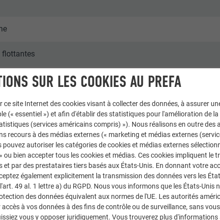
ne
flottantes
IONS SUR LES COOKIES AU PREFA
es & immeubles collectifs
 | Werner Huthmacher
r ce site Internet des cookies visant à collecter des données, à assurer u
le (« essentiel ») et afin d'établir des statistiques pour l'amélioration de la
statistiques (services américains compris) »). Nous réalisons en outre des a
ns recours à des médias externes (« marketing et médias externes (servi
 pouvez autoriser les catégories de cookies et médias externes sélection
 » ou bien accepter tous les cookies et médias. Ces cookies impliquent le 
et par des prestataires tiers basés aux États-Unis. En donnant votre acc
cceptez également explicitement la transmission des données vers les Éta
art. 49 al. 1 lettre a) du RGPD. Nous vous informons que les États-Unis 
rotection des données équivalent aux normes de l'UE. Les autorités améri
accès à vos données à des fins de contrôle ou de surveillance, sans vous
issiez vous y opposer juridiquement. Vous trouverez plus d'informations 