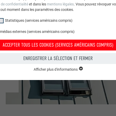
 de confidentialité
et dans les
mentions légales
. Vous pouvez révoquer vo
tout moment dans les paramètres des cookies.
Statistiques (services américains compris)
 médias externes (services américains compris)
ACCEPTER TOUS LES COOKIES (SERVICES AMÉRICAINS COMPRIS)
ENREGISTRER LA SÉLECTION ET FERMER
Afficher plus d'informations
groupe « Essentiels » sont nécessaires aux fonctions de base du site Intern
e le site Internet fonctionne correctement.
Afficher les informations relatives aux cookies
PHPSESSID
(SERVICES AMÉRICAINS COMPRIS)
UR
PHP
tatistiques (services américains compris) » nous aident à comprendre co