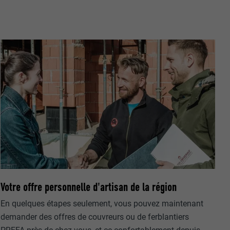
r sur le site
e les
age qui
ichées
par les
pour cela les
tenus des
nées
rnet.
gère le
 l'outil
Votre offre personnelle d'artisan de la région
teur.
amètres
En quelques étapes seulement, vous pouvez maintenant
lier la langue
demander des offres de couvreurs ou de ferblantiers
 être affichés
ation.
t être activé