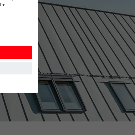
tre
et. Ils
mment le site