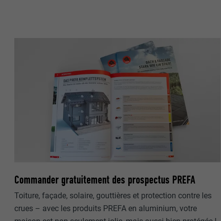
Internet est uti
EXPIRATION
Internet.
NOM
UTILITÉ
MARKETING ET 
FOURNISSE
Les cookies « M
annonceurs (pres
EXPIRATION
visiteurs à tra
NOM
plateformes vid
UTILITÉ
FOURNISSE
NOM
EXPIRATION
FOURNISSE
NOM
EXPIRATION
FOURNISSE
UTILITÉ
Commander gratuitement des prospectus PREFA
EXPIRATION
Toiture, façade, solaire, gouttières et protection contre les
crues – avec les produits PREFA en aluminium, votre
UTILITÉ
UTILITÉ