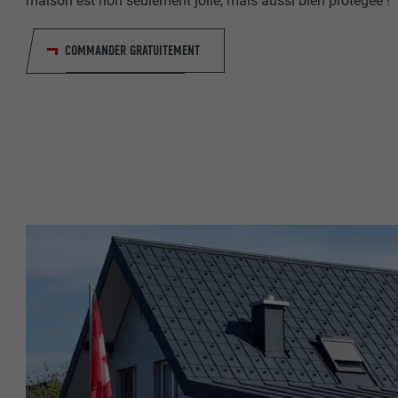
maison est non seulement jolie, mais aussi bien protégée !
NOM
COMMANDER GRATUITEMENT
NOM
FOURNISSE
FOURNISSE
EXPIRATION
EXPIRATION
UTILITÉ
UTILITÉ
NOM
NOM
FOURNISSE
FOURNISSE
EXPIRATION
EXPIRATION
UTILITÉ
UTILITÉ